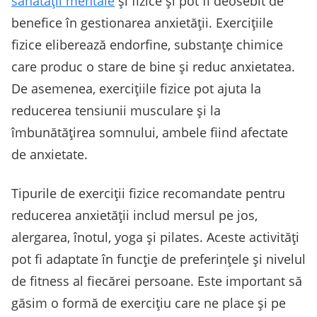
sănătății mentale
și fizice și pot fi deosebit de
benefice în gestionarea anxietății. Exercițiile
fizice eliberează endorfine, substanțe chimice
care produc o stare de bine și reduc anxietatea.
De asemenea, exercițiile fizice pot ajuta la
reducerea tensiunii musculare și la
îmbunătățirea somnului, ambele fiind afectate
de anxietate.
Tipurile de exerciții fizice recomandate pentru
reducerea anxietății includ mersul pe jos,
alergarea, înotul, yoga și pilates. Aceste activități
pot fi adaptate în funcție de preferințele și nivelul
de fitness al fiecărei persoane. Este important să
găsim o formă de exercițiu care ne place și pe