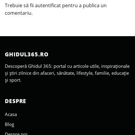
Trebuie să fii
autentificat
pentru a publica un
comentariu.
GHIDUL365.RO
Descoperă Ghidul 365: portal cu articole utile, inspiraționale
și știri zilnice din afaceri, sănătate, lifestyle, familie, educație
și sport.
DESPRE
Acasa
Blog
Despre noi