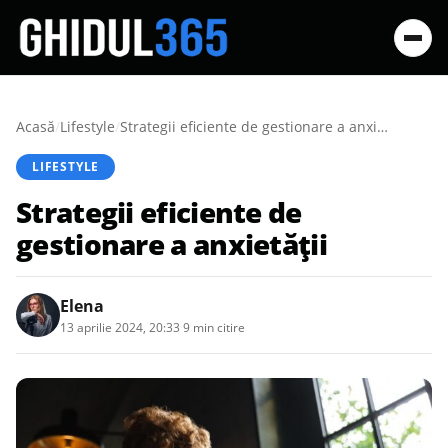
Acasă
/
Lifestyle
/
Strategii eficiente de gestionare a anxietății
LIFESTYLE
Strategii eficiente de
gestionare a anxietății
Elena
13 aprilie 2024, 20:33
·
9 min citire