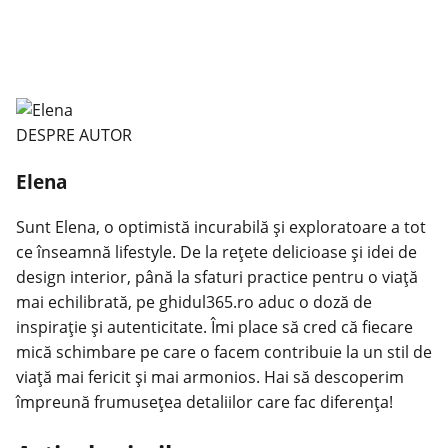
DESPRE AUTOR
Elena
Sunt Elena, o optimistă incurabilă și exploratoare a tot
ce înseamnă lifestyle. De la rețete delicioase și idei de
design interior, până la sfaturi practice pentru o viață
mai echilibrată, pe ghidul365.ro aduc o doză de
inspirație și autenticitate. Îmi place să cred că fiecare
mică schimbare pe care o facem contribuie la un stil de
viață mai fericit și mai armonios. Hai să descoperim
împreună frumusețea detaliilor care fac diferența!