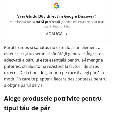
Vrei
Ghidul365
direct în Google Discover?
Marchează-ne ca
sursă preferată
și articolele noastre apar mai
des în feed-ul tău.
ADAUGĂ
→
Părul frumos și sănătos nu este doar un element al
esteticii, ci și un semn al sănătății generale. Îngrijirea
adecvată a
părului
este esențială pentru a-l menține
puternic, strălucitor și rezistent la factorii de stres
externi. De la tipul de șampon pe care îl alegi până la
modul în care te piepteni, fiecare pas contează pentru
a obține părul de vis.
Alege produsele potrivite pentru
tipul tău de păr