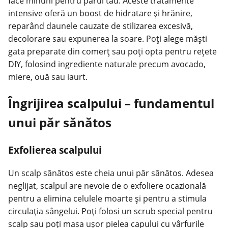
face minuni pentru părul tău. Aceste tratamente
intensive oferă un boost de hidratare și hrănire,
reparând daunele cauzate de stilizarea excesivă,
decolorare sau expunerea la soare. Poți alege măști
gata preparate din comerț sau poți opta pentru rețete
DIY, folosind ingrediente naturale precum avocado,
miere, ouă sau iaurt.
Îngrijirea scalpului – fundamentul
unui păr sănătos
Exfolierea scalpului
Un scalp
sănătos
este cheia unui păr sănătos. Adesea
neglijat, scalpul are nevoie de o exfoliere ocazională
pentru a elimina celulele moarte și pentru a stimula
circulația sângelui. Poți folosi un scrub special pentru
scalp sau poți masa ușor pielea capului cu vârfurile