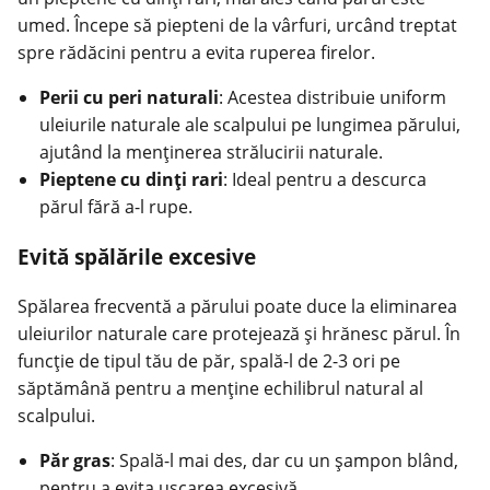
umed. Începe să piepteni de la vârfuri, urcând treptat
spre rădăcini pentru a evita ruperea firelor.
Perii cu peri naturali
: Acestea distribuie uniform
uleiurile naturale ale scalpului pe lungimea părului,
ajutând la menținerea strălucirii naturale.
Pieptene cu dinți rari
: Ideal pentru a descurca
părul fără a-l rupe.
Evită spălările excesive
Spălarea frecventă a părului poate duce la eliminarea
uleiurilor naturale care protejează și hrănesc părul. În
funcție de tipul tău de păr, spală-l de 2-3 ori pe
săptămână pentru a menține echilibrul natural al
scalpului.
Păr gras
: Spală-l mai des, dar cu un șampon blând,
pentru a evita uscarea excesivă.