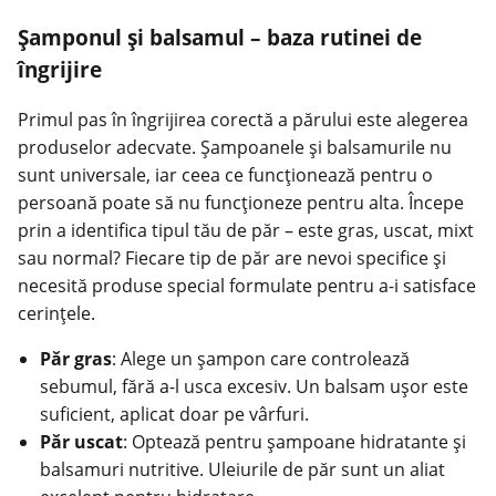
Șamponul și balsamul – baza rutinei de
îngrijire
Primul pas în îngrijirea corectă a părului este alegerea
produselor adecvate. Șampoanele și balsamurile nu
sunt universale, iar ceea ce funcționează pentru o
persoană poate să nu funcționeze pentru alta. Începe
prin a identifica tipul tău de păr – este gras, uscat, mixt
sau normal? Fiecare tip de păr are nevoi specifice și
necesită produse special formulate pentru a-i satisface
cerințele.
Păr gras
: Alege un șampon care controlează
sebumul, fără a-l usca excesiv. Un balsam ușor este
suficient, aplicat doar pe vârfuri.
Păr uscat
: Optează pentru șampoane hidratante și
balsamuri nutritive. Uleiurile de păr sunt un aliat