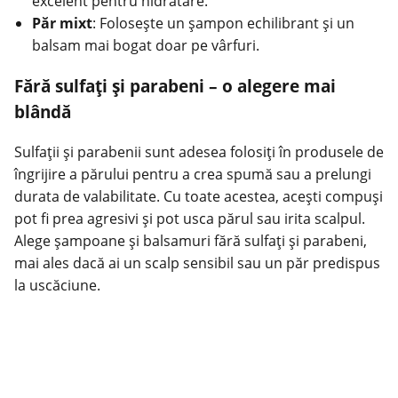
excelent pentru hidratare.
Păr mixt
: Folosește un șampon echilibrant și un
balsam mai bogat doar pe vârfuri.
Fără sulfați și parabeni – o alegere mai
blândă
Sulfații și parabenii sunt adesea folosiți în produsele de
îngrijire a părului pentru a crea spumă sau a prelungi
durata de valabilitate. Cu toate acestea, acești compuși
pot fi prea agresivi și pot usca
părul
sau irita scalpul.
Alege șampoane și balsamuri fără sulfați și parabeni,
mai ales dacă ai un scalp sensibil sau un păr predispus
la uscăciune.