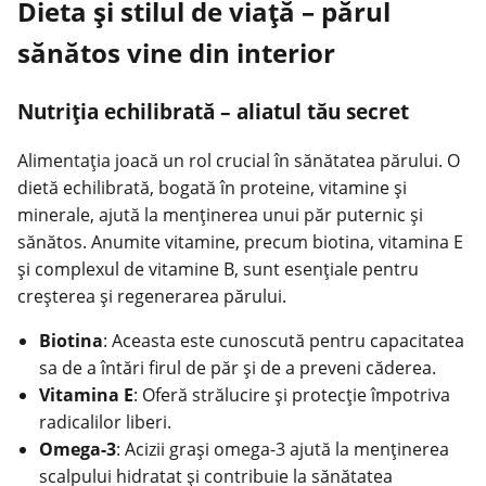
Dieta și stilul de viață – părul
sănătos vine din interior
Nutriția echilibrată – aliatul tău secret
Alimentația joacă un rol crucial în sănătatea părului. O
dietă echilibrată, bogată în proteine, vitamine și
minerale, ajută la menținerea unui păr puternic și
sănătos. Anumite vitamine, precum biotina, vitamina E
și complexul de vitamine B, sunt esențiale pentru
creșterea și regenerarea părului.
Biotina
: Aceasta este cunoscută pentru capacitatea
sa de a întări firul de păr și de a preveni căderea.
Vitamina E
: Oferă strălucire și protecție împotriva
radicalilor liberi.
Omega-3
: Acizii grași omega-3 ajută la menținerea
scalpului hidratat și contribuie la sănătatea