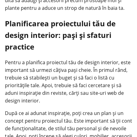
uita să adaugi și accesorii precum prosoape moi și
plante pentru a aduce un strop de natură în baia ta.
Planificarea proiectului tău de
design interior: pași și sfaturi
practice
Pentru a planifica proiectul tău de
design interior
, este
important să urmezi câțiva pași cheie. În primul rând,
trebuie să stabilești un buget și să faci o listă cu
prioritățile tale. Apoi, trebuie să faci cercetare și să
aduni inspirație din reviste, cărți sau site-uri web de
design interior.
După ce ai adunat inspirație, poți crea un plan și un
concept pentru proiectul tău. Este important să ții cont
de funcționalitate, de stilul tău personal și de nevoile
tale. Apoi, poți începe să alegi culori, mobilier, accesorii