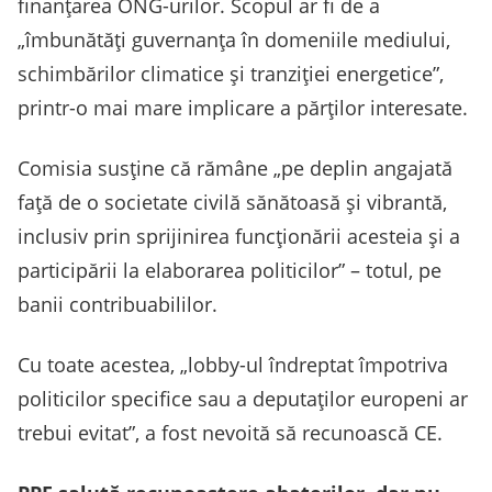
finanțarea ONG-urilor. Scopul ar fi de a
„îmbunătăți guvernanța în domeniile mediului,
schimbărilor climatice și tranziției energetice”,
printr-o mai mare implicare a părților interesate.
Comisia susține că rămâne „pe deplin angajată
față de o societate civilă sănătoasă și vibrantă,
inclusiv prin sprijinirea funcționării acesteia și a
participării la elaborarea politicilor” – totul, pe
banii contribuabililor.
Cu toate acestea, „lobby-ul îndreptat împotriva
politicilor specifice sau a deputaților europeni ar
trebui evitat”, a fost nevoită să recunoască CE.