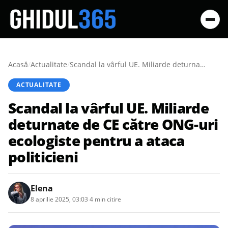
Acasă
/
Actualitate
/
Scandal la vârful UE. Miliarde deturnate de CE către ONG-uri ecologiste pentru a ataca politicieni
ACTUALITATE
Scandal la vârful UE. Miliarde
deturnate de CE către ONG-uri
ecologiste pentru a ataca
politicieni
Elena
8 aprilie 2025, 03:03
·
4 min citire