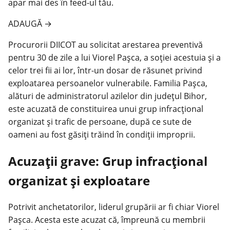
apar mai des în feed-ul tău.
ADAUGĂ
→
Procurorii DIICOT au solicitat arestarea preventivă
pentru 30 de zile a lui Viorel Pașca, a soției acestuia și a
celor trei fii ai lor, într-un dosar de răsunet privind
exploatarea persoanelor vulnerabile. Familia Pașca,
alături de administratorul azilelor din județul Bihor,
este acuzată de constituirea unui grup infracțional
organizat și trafic de persoane, după ce sute de
oameni au fost găsiți trăind în condiții improprii.
Acuzații grave: Grup infracțional
organizat și exploatare
Potrivit anchetatorilor, liderul grupării ar fi chiar Viorel
Pașca. Acesta este acuzat că, împreună cu membrii