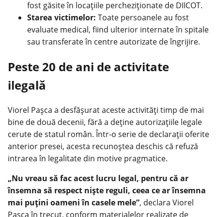
fost găsite în locațiile percheziționate de DIICOT.
Starea victimelor:
Toate persoanele au fost
evaluate medical, fiind ulterior internate în spitale
sau transferate în centre autorizate de îngrijire.
Peste 20 de ani de activitate
ilegală
Viorel Pașca a desfășurat aceste activități timp de mai
bine de două decenii, fără a deține autorizațiile legale
cerute de statul român. Într-o serie de declarații oferite
anterior presei, acesta recunoștea deschis că refuză
intrarea în legalitate din motive pragmatice.
„Nu vreau să fac acest lucru legal, pentru că ar
însemna să respect niște reguli, ceea ce ar însemna
mai puțini oameni în casele mele”
, declara Viorel
Pașca în trecut, conform materialelor realizate de