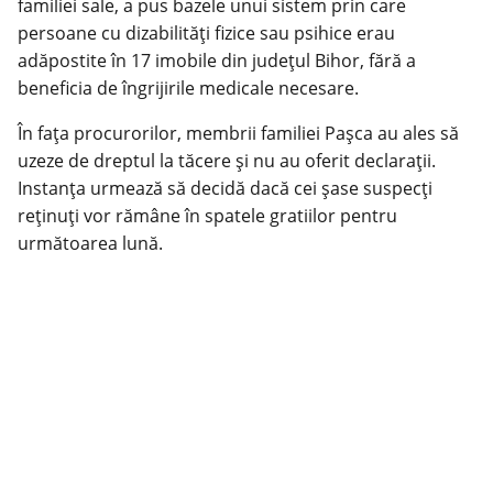
familiei sale, a pus bazele unui sistem prin care
persoane cu dizabilități fizice sau psihice erau
adăpostite în 17 imobile din județul Bihor, fără a
beneficia de îngrijirile medicale necesare.
În fața procurorilor, membrii familiei Pașca au ales să
uzeze de dreptul la tăcere și nu au oferit declarații.
Instanța urmează să decidă dacă cei șase suspecți
reținuți vor rămâne în spatele gratiilor pentru
următoarea lună.