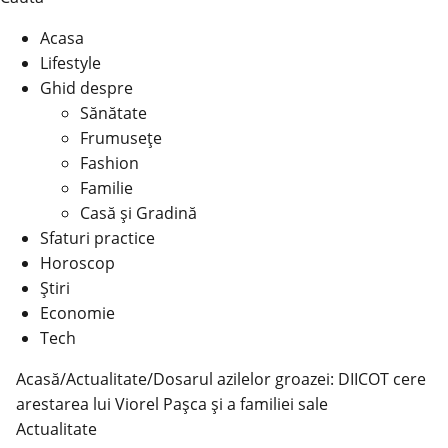
Acasa
Lifestyle
Ghid despre
Sănătate
Frumusețe
Fashion
Familie
Casă şi Gradină
Sfaturi practice
Horoscop
Știri
Economie
Tech
Acasă
/
Actualitate
/
Dosarul azilelor groazei: DIICOT cere
arestarea lui Viorel Pașca și a familiei sale
Actualitate