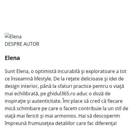
DESPRE AUTOR
Elena
Sunt Elena, o optimistă incurabilă și exploratoare a tot
ce înseamnă lifestyle. De la rețete delicioase și idei de
design interior, până la sfaturi practice pentru o viață
mai echilibrată, pe ghidul365.ro aduc o doză de
inspirație și autenticitate. Îmi place să cred că fiecare
mică schimbare pe care o facem contribuie la un stil de
viață mai fericit și mai armonios. Hai să descoperim
împreună frumusețea detaliilor care fac diferența!