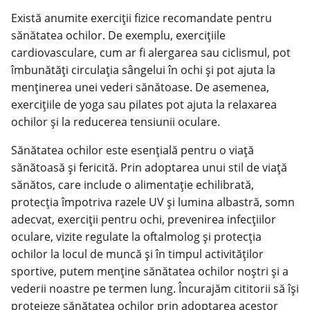
Există anumite exerciții fizice recomandate pentru
sănătatea ochilor. De exemplu, exercițiile
cardiovasculare, cum ar fi alergarea sau ciclismul, pot
îmbunătăți circulația sângelui în ochi și pot ajuta la
menținerea unei vederi sănătoase. De asemenea,
exercițiile de yoga sau pilates pot ajuta la relaxarea
ochilor și la reducerea tensiunii oculare.
Sănătatea ochilor este esențială pentru o viață
sănătoasă și fericită. Prin adoptarea unui stil de viață
sănătos, care include o alimentație echilibrată,
protecția împotriva razele UV și lumina albastră, somn
adecvat, exerciții pentru ochi, prevenirea infecțiilor
oculare, vizite regulate la oftalmolog și protecția
ochilor la locul de muncă și în timpul activităților
sportive, putem menține sănătatea ochilor noștri și a
vederii noastre pe termen lung. Încurajăm cititorii să își
protejeze sănătatea ochilor prin adoptarea acestor