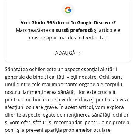
Vrei
Ghidul365
direct în Google Discover?
Marchează-ne ca
sursă preferată
și articolele
noastre apar mai des în feed-ul tău.
ADAUGĂ
→
Sănătatea
ochilor
este un aspect esențial al stării
generale de bine și calității vieții noastre. Ochii sunt
unul dintre cele mai importante organe ale corpului
nostru, iar menținerea sănătății lor este crucială
pentru a ne bucura de o vedere clară și pentru a evita
afecțiuni oculare grave. În acest articol, vom explora
diferite aspecte legate de menținerea sănătății ochilor
și vom oferi sfaturi și recomandări pentru a ne proteja
ochii și a preveni apariția problemelor oculare.