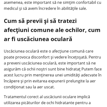
asemenea, este important să ne simțim confortabil cu
medicul și să avem încredere în abilitățile sale.
Cum să previi și să tratezi
afecțiuni comune ale ochilor, cum
ar fi uscăciunea oculară
Uscăciunea oculară este o afecțiune comună care
poate provoca disconfort și vedere încețoșată. Pentru
a preveni uscăciunea oculară, este important să ne
asigurăm că ochii noștri sunt bine hidrataț Putem face
acest lucru prin menținerea unei umidități adecvate în
încăpere și prin evitarea expunerii prelungite la aer
condiționat sau la aer uscat.
Tratamentul corect al uscăciunii oculare implică
utilizarea picăturilor de ochi hidratante pentru a