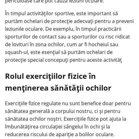
periculoase care pot cauza leziuni oculare.
În timpul activităților sportive, este important să
purtăm ochelari de protecție adecvați pentru a preveni
leziunile oculare. De exemplu, în timpul practicării
sporturilor de contact sau a sporturilor cu risc ridicat
de lovituri în zona ochilor, cum ar fi hocheiul sau
squash-ul, este esențial să purtăm ochelari de
protecție special concepuți pentru aceste activităț
Rolul exercițiilor fizice în
menținerea sănătății ochilor
Exercițiile fizice regulate nu sunt benefice doar pentru
sănătatea generală a corpului nostru, ci și pentru
sănătatea ochilor noștri. Exercițiile fizice pot ajuta la
îmbunătățirea circulației sângelui în ochi și la
reducerea riscului de apariție a bolilor oculare.