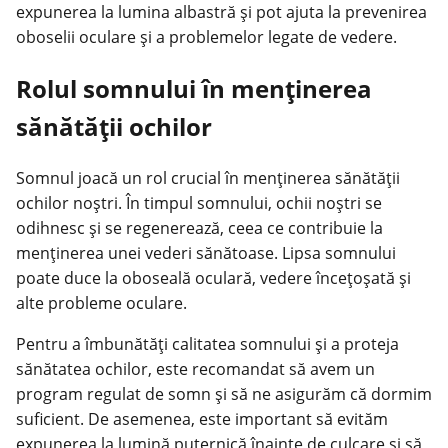
expunerea la lumina albastră și pot ajuta la
prevenirea
oboselii
oculare și a problemelor legate de vedere.
Rolul somnului în menținerea
sănătății ochilor
Somnul joacă un rol crucial în menținerea sănătății
ochilor noștri. În timpul somnului, ochii noștri se
odihnesc și se regenerează, ceea ce contribuie la
menținerea unei vederi sănătoase. Lipsa somnului
poate duce la oboseală oculară, vedere încețoșată și
alte probleme oculare.
Pentru a îmbunătăți calitatea somnului și a proteja
sănătatea ochilor, este recomandat să avem un
program regulat de somn și să ne asigurăm că dormim
suficient. De asemenea, este important să evităm
expunerea la lumină puternică înainte de culcare și să