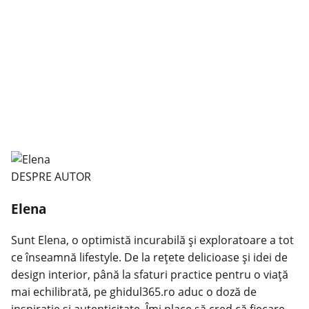
DESPRE AUTOR
Elena
Sunt Elena, o optimistă incurabilă și exploratoare a tot
ce înseamnă lifestyle. De la rețete delicioase și idei de
design interior, până la sfaturi practice pentru o viață
mai echilibrată, pe ghidul365.ro aduc o doză de
inspirație și autenticitate. Îmi place să cred că fiecare