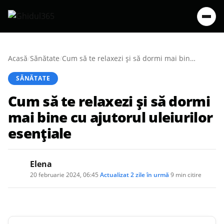
Acasă
/
Sănătate
/
Cum să te relaxezi și să dormi mai bine cu ajutorul uleiurilor esențiale
SĂNĂTATE
Cum să te relaxezi și să dormi
mai bine cu ajutorul uleiurilor
esențiale
Elena
20 februarie 2024, 06:45
·
Actualizat
2 zile în urmă
·
9 min citire