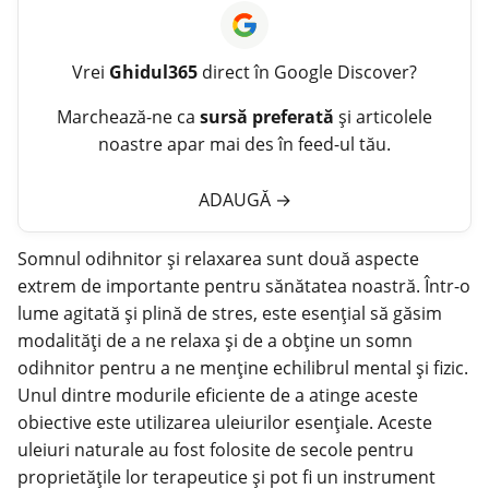
Vrei
Ghidul365
direct în Google Discover?
Marchează-ne ca
sursă preferată
și articolele
noastre apar mai des în feed-ul tău.
ADAUGĂ
→
Somnul odihnitor și relaxarea sunt două aspecte
extrem de importante pentru sănătatea noastră. Într-o
lume agitată și plină de stres, este esențial să găsim
modalități de a ne relaxa și de a obține un somn
odihnitor pentru a ne menține echilibrul mental și fizic.
Unul dintre modurile eficiente de a atinge aceste
obiective este utilizarea uleiurilor
esențiale
. Aceste
uleiuri naturale au fost folosite de secole pentru
proprietățile lor terapeutice și pot fi un instrument