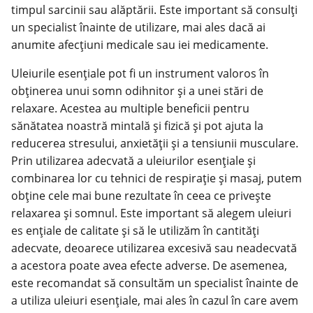
timpul sarcinii sau alăptării. Este important să consulți
un specialist înainte de utilizare, mai ales dacă ai
anumite afecțiuni medicale sau iei medicamente.
Uleiurile esențiale pot fi un instrument valoros în
obținerea unui somn odihnitor și a unei stări de
relaxare. Acestea au multiple beneficii pentru
sănătatea noastră mintală și fizică și pot ajuta la
reducerea stresului, anxietății și a tensiunii musculare.
Prin utilizarea adecvată a uleiurilor esențiale și
combinarea lor cu tehnici de respirație și masaj, putem
obține cele mai bune rezultate în ceea ce privește
relaxarea și somnul. Este important să alegem uleiuri
es ențiale de calitate și să le utilizăm în cantități
adecvate, deoarece utilizarea excesivă sau neadecvată
a acestora poate avea efecte adverse. De asemenea,
este recomandat să consultăm un specialist înainte de
a utiliza uleiuri esențiale, mai ales în cazul în care avem