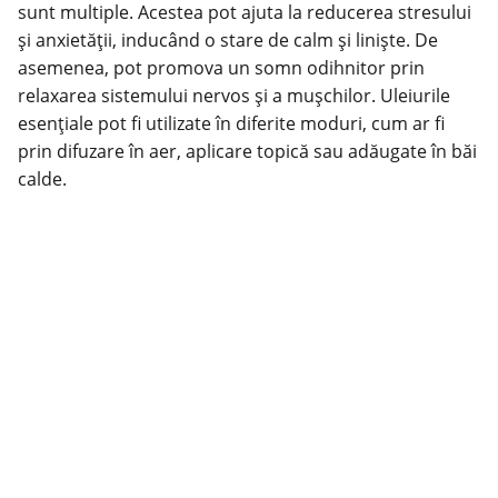
sunt multiple. Acestea pot ajuta la reducerea stresului
și anxietății, inducând o stare de calm și liniște. De
asemenea, pot promova un somn odihnitor prin
relaxarea sistemului nervos și a mușchilor. Uleiurile
esențiale pot fi utilizate în diferite moduri, cum ar fi
prin difuzare în aer, aplicare topică sau adăugate în băi
calde.