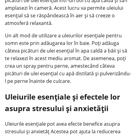
picături de ulei esențial într-un bol cu apă caldă și să-l
amplasezi în cameră. Acest lucru va permite uleiului
esențial să se răspândească în aer și să creeze o
atmosferă relaxantă.
Un alt mod de utilizare a uleiurilor esențiale pentru
somn este prin adăugarea lor în baie. Poți adăuga
câteva picături de ulei esențial în apa caldă a băii și să
te relaxezi în acest mediu aromat. De asemenea, poți
crea un spray pentru perne, amestecând câteva
picături de ulei esențial cu apă distilată și pulverizându-
l pe perne înainte de culcare.
Uleiurile esențiale și efectele lor
asupra stresului și anxietății
Uleiurile esențiale pot avea efecte benefice asupra
stresului și anxietăț Acestea pot ajuta la reducerea