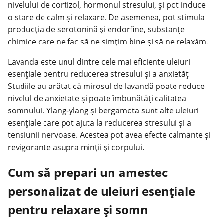
nivelului de cortizol, hormonul stresului, și pot induce
o stare de calm și relaxare. De asemenea, pot stimula
producția de serotonină și endorfine, substanțe
chimice care ne fac să ne simțim bine și să ne relaxăm.
Lavanda este unul dintre cele mai eficiente uleiuri
esențiale pentru reducerea stresului și a anxietăț
Studiile au arătat că mirosul de lavandă poate reduce
nivelul de anxietate și poate îmbunătăți calitatea
somnului. Ylang-ylang și bergamota sunt alte uleiuri
esențiale care pot ajuta la reducerea stresului și a
tensiunii nervoase. Acestea pot avea efecte calmante și
revigorante asupra minții și corpului.
Cum să prepari un amestec
personalizat de uleiuri esențiale
pentru relaxare și somn