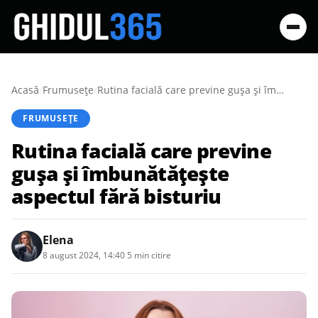
Acasă
/
Frumusețe
/
Rutina facială care previne gușa și îmbunătățește aspectul fără bisturiu
FRUMUSEȚE
Rutina facială care previne
gușa și îmbunătățește
aspectul fără bisturiu
Elena
8 august 2024, 14:40
·
5 min citire