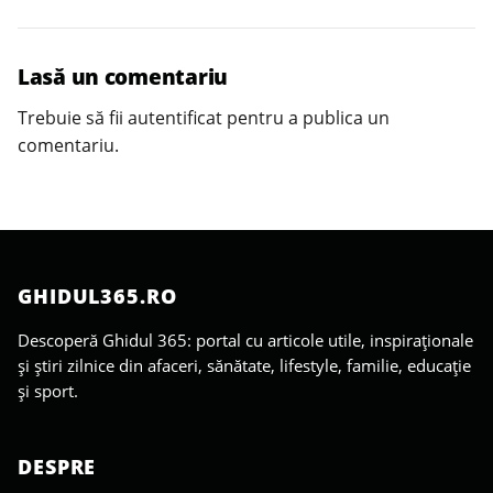
Lasă un comentariu
Trebuie să fii
autentificat
pentru a publica un
comentariu.
GHIDUL365.RO
Descoperă Ghidul 365: portal cu articole utile, inspiraționale
și știri zilnice din afaceri, sănătate, lifestyle, familie, educație
și sport.
DESPRE