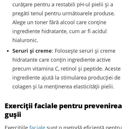
curățare pentru a restabili pH-ul pielii și a
pregăti tenul pentru următoarele produse.
Alege un toner fără alcool care conține
ingrediente hidratante, cum ar fi acidul
hialuronic.
Seruri și creme
: Folosește seruri și creme
hidratante care conțin ingrediente active
precum vitamina C, retinol și peptide. Aceste
ingrediente ajută la stimularea producției de
colagen și la menținerea elasticității pielii.
Exerciții faciale pentru prevenirea
gușii
Exercițiile
faciale
sunt o metodă eficientă pentru