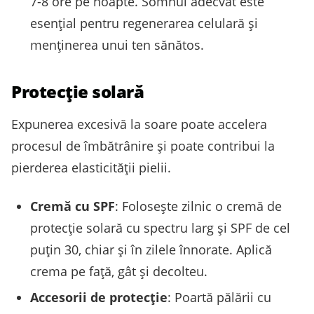
7-8 ore pe noapte. Somnul adecvat este
esențial pentru regenerarea celulară și
menținerea unui ten sănătos.
Protecție solară
Expunerea excesivă la soare poate accelera
procesul de îmbătrânire și poate contribui la
pierderea elasticității pielii.
Cremă cu SPF
: Folosește zilnic o cremă de
protecție solară cu spectru larg și SPF de cel
puțin 30, chiar și în zilele înnorate. Aplică
crema pe față, gât și decolteu.
Accesorii de protecție
: Poartă pălării cu