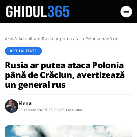
Acasă
/
Actualitate
/
Rusia ar putea ataca Polonia până de Crăciun, avertizează un general rus
ACTUALITATE
Rusia ar putea ataca Polonia
până de Crăciun, avertizează
un general rus
Elena
23 septembrie 2025, 09:27
·
3 min citire