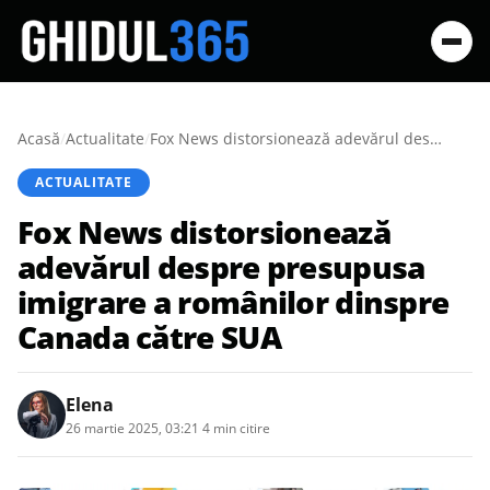
Acasă
/
Actualitate
/
Fox News distorsionează adevărul despre presupusa imigrare a românilor dinspre Canada către SUA
ACTUALITATE
Fox News distorsionează
adevărul despre presupusa
imigrare a românilor dinspre
Canada către SUA
Elena
26 martie 2025, 03:21
·
4 min citire