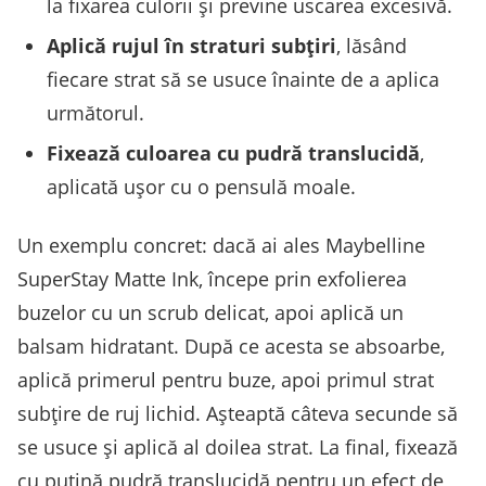
la fixarea culorii și previne uscarea excesivă.
Aplică rujul în straturi subțiri
, lăsând
fiecare strat să se usuce înainte de a aplica
următorul.
Fixează culoarea cu pudră translucidă
,
aplicată ușor cu o pensulă moale.
Un exemplu concret: dacă ai ales Maybelline
SuperStay Matte Ink, începe prin exfolierea
buzelor cu un scrub delicat, apoi aplică un
balsam hidratant. După ce acesta se absoarbe,
aplică primerul pentru buze, apoi primul strat
subțire de ruj lichid. Așteaptă câteva secunde să
se usuce și aplică al doilea strat. La final, fixează
cu puțină pudră translucidă pentru un efect de