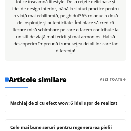
tot ce înseamnă lifestyle. De la rețete delicioase și
idei de design interior, până la sfaturi practice pentru
o viață mai echilibrată, pe ghidul365.ro aduc o doză
de inspirație și autenticitate. Îmi place să cred că
fiecare mică schimbare pe care o facem contribuie la
un stil de viață mai fericit și mai armonios. Hai să
descoperim împreună frumusețea detaliilor care fac
diferența!
Articole similare
VEZI TOATE
Machiaj de zi cu efect wow: 6 idei ușor de realizat
Cele mai bune seruri pentru regenerarea pielii