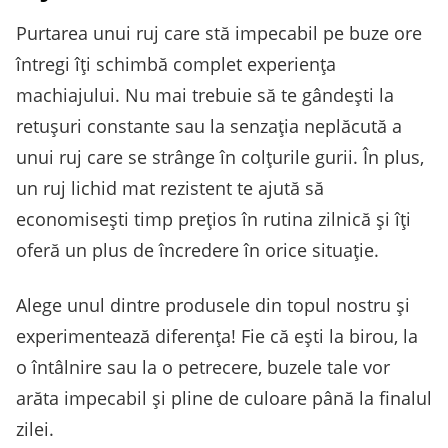
Purtarea unui ruj care stă impecabil pe buze ore
întregi îți schimbă complet experiența
machiajului. Nu mai trebuie să te gândești la
retușuri constante sau la senzația neplăcută a
unui ruj care se strânge în colțurile gurii. În plus,
un ruj lichid mat rezistent te ajută să
economisești timp prețios în rutina zilnică și îți
oferă un plus de încredere în orice situație.
Alege unul dintre produsele din topul nostru și
experimentează diferența! Fie că ești la birou, la
o întâlnire sau la o petrecere, buzele tale vor
arăta impecabil și pline de culoare până la finalul
zilei.