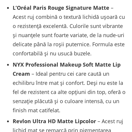
L’Oréal Paris Rouge Signature Matte
–
Acest ruj combină o textură lichidă ușoară cu
o rezistență excelentă. Culorile sunt vibrante
și nuanțele sunt foarte variate, de la nude-uri
delicate până la roșii puternice. Formula este
confortabilă și nu usucă buzele.
NYX Professional Makeup Soft Matte Lip
Cream
– Ideal pentru cei care caută un
echilibru între mat și confort. Deși nu este la
fel de rezistent ca alte opțiuni din top, oferă o
senzație plăcută și o culoare intensă, cu un
finish mat catifelat.
Revlon Ultra HD Matte Lipcolor
– Acest ruj
lichid mat se remarcă prin pigmentarea