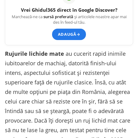
Vrei
Ghidul365
direct în Google Discover?
Marchează-ne ca
sursă preferată
și articolele noastre apar mai
des în feed-ul tău.
ADAUGĂ
→
Rujurile lichide mate
au cucerit rapid inimile
iubitoarelor de machiaj, datorită finish-ului
intens, aspectului sofisticat și rezistenței
superioare față de rujurile clasice. Însă, cu atât
de multe opțiuni pe piața din România, alegerea
celui care chiar să reziste ore în șir, fără să se
întindă sau să se șteargă, poate fi o adevărată
provocare. Dacă îți dorești un ruj lichid mat care
să nu te lase la greu, am testat pentru tine cele