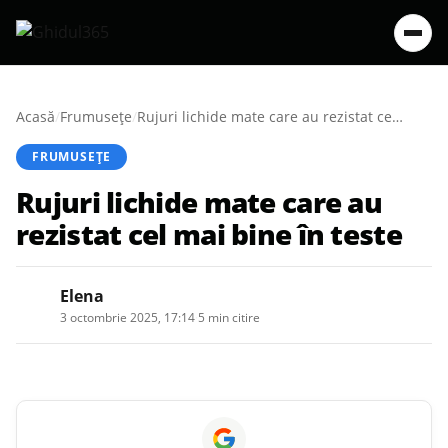
Acasă
/
Frumusețe
/
Rujuri lichide mate care au rezistat cel mai bine în teste
FRUMUSEȚE
Rujuri lichide mate care au
rezistat cel mai bine în teste
Elena
3 octombrie 2025, 17:14
·
5 min citire