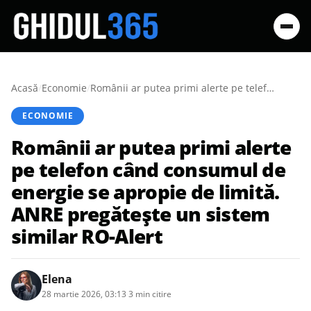
Acasă
/
Economie
/
Românii ar putea primi alerte pe telefon când consumul de energie se apropie de limită. ANRE pregătește un sistem similar RO-Alert
ECONOMIE
Românii ar putea primi alerte
pe telefon când consumul de
energie se apropie de limită.
ANRE pregătește un sistem
similar RO-Alert
Elena
28 martie 2026, 03:13
·
3 min citire