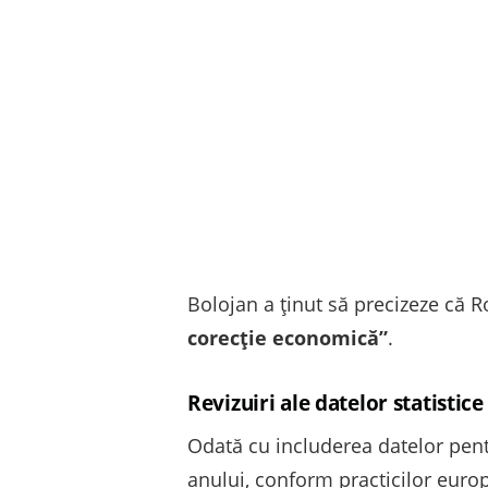
Bolojan a ținut să precizeze că R
corecție economică”
.
Revizuiri ale datelor statistice
Odată cu includerea datelor pentru
anului, conform practicilor europ