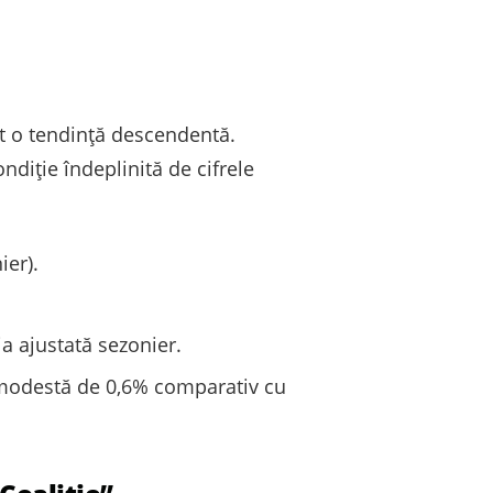
at o tendință descendentă.
ndiție îndeplinită de cifrele
ier).
ia ajustată sezonier.
e modestă de 0,6% comparativ cu