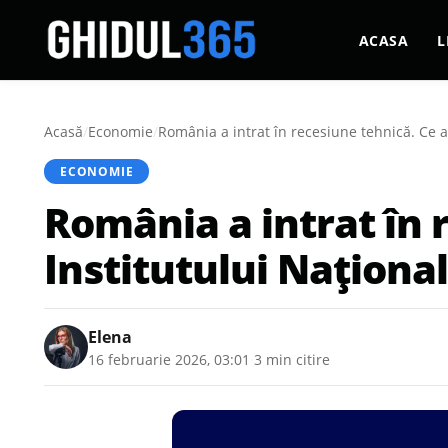
ACASA
L
Acasă
/
Economie
/
România a intrat în recesiune tehnică. Ce ar
ECONOMIE
România a intrat în 
Institutului Național
Elena
16 februarie 2026, 03:01
·
3 min citire