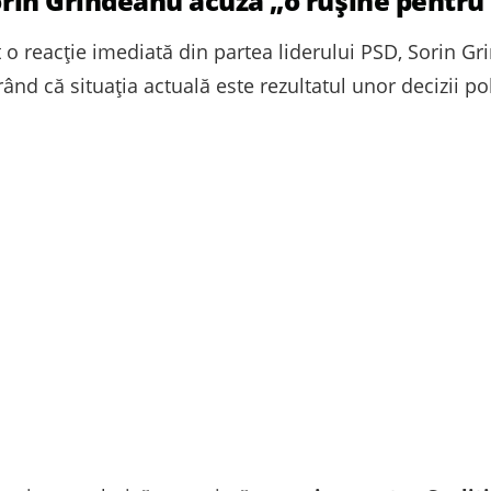
Sorin Grindeanu acuză „o rușine pentru 
 o reacție imediată din partea liderului PSD, Sorin Gri
d că situația actuală este rezultatul unor decizii poli