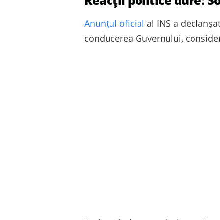
Reacții politice dure: 
Anunțul oficial
al INS a declanșat
conducerea Guvernului, considerân