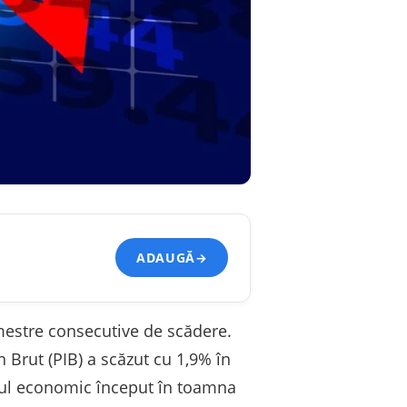
ADAUGĂ
→
imestre consecutive de scădere.
n Brut (PIB) a scăzut cu 1,9% în
inul economic început în toamna