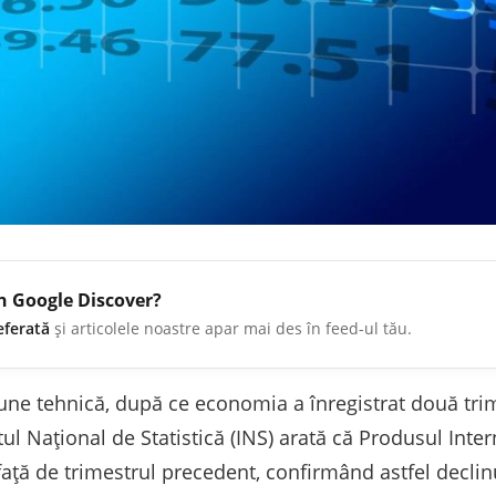
în Google Discover?
eferată
și articolele noastre apar mai des în feed-ul tău.
siune tehnică, după ce economia a înregistrat două tr
tul Național de Statistică (INS) arată că Produsul Inter
 față de trimestrul precedent, confirmând astfel decl