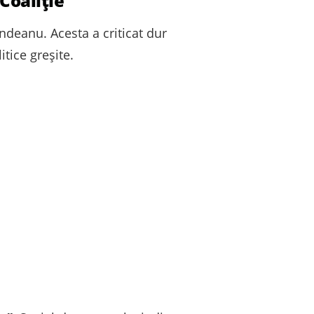
Coaliție”
ndeanu. Acesta a criticat dur
tice greșite.