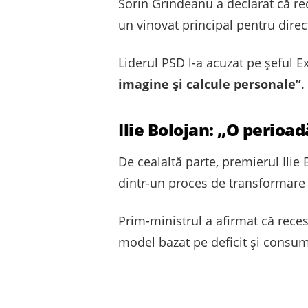
Sorin Grindeanu a declarat că r
un vinovat principal pentru direcț
Liderul PSD l-a acuzat pe șeful 
imagine și calcule personale”
.
Ilie Bolojan: „O perioa
De cealaltă parte, premierul Ilie 
dintr-un proces de transformare
Prim-ministrul a afirmat că rece
model bazat pe deficit și consum l