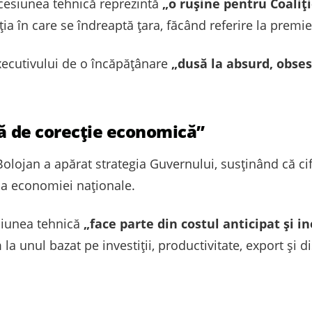
ecesiunea tehnică reprezintă
„o rușine pentru Coaliț
ia în care se îndreaptă țara, făcând referire la premier
Executivului de o încăpățânare
„dusă la absurd, obse
dă de corecție economică”
Bolojan a apărat strategia Guvernului, susținând că cif
 a economiei naționale.
siunea tehnică
„face parte din costul anticipat și in
a unul bazat pe investiții, productivitate, export și d