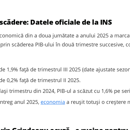
cădere: Datele oficiale de la INS
a economică din a doua jumătate a anului 2025 a marc
prin scăderea PIB-ului în două trimestre succesive, co
e 1,9% față de trimestrul III 2025 (date ajustate sezon
e 0,2% față de trimestrul II 2025.
ași trimestru din 2024, PIB-ul a scăzut cu 1,6% pe ser
ntreg anul 2025,
economia
a reușit totuși o creșter