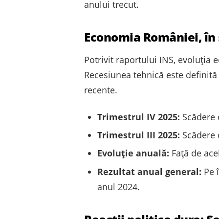
anului trecut.
Economia României, în s
Potrivit raportului INS, evoluți
Recesiunea tehnică este definită 
recente.
Trimestrul IV 2025:
Scădere d
Trimestrul III 2025:
Scădere d
Evoluție anuală:
Față de acel
Rezultat anual general:
Pe î
anul 2024.