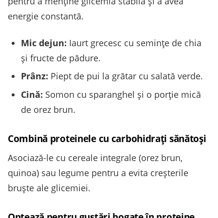
pentru a menține glicemia stabilă și a avea
energie constantă.
Mic dejun:
Iaurt grecesc cu semințe de chia
și fructe de pădure.
Prânz:
Piept de pui la grătar cu salată verde.
Cină:
Somon cu sparanghel și o porție mică
de orez brun.
Combină proteinele cu carbohidrați sănătoși
Asociază-le cu cereale integrale (orez brun,
quinoa) sau legume pentru a evita creșterile
bruște ale glicemiei.
Optează pentru gustări bogate în proteine