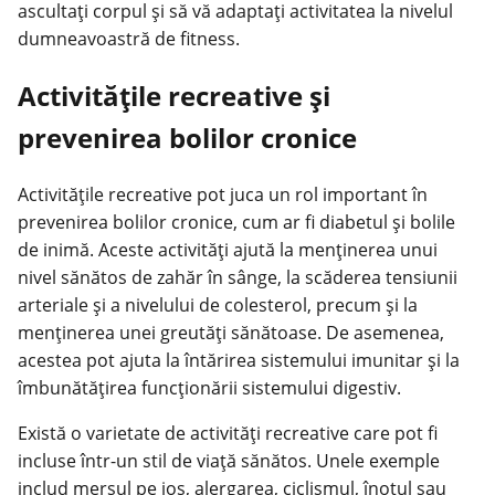
ascultați corpul și să vă adaptați activitatea la nivelul
dumneavoastră de fitness.
Activitățile recreative și
prevenirea bolilor cronice
Activitățile recreative pot juca un rol important în
prevenirea bolilor cronice, cum ar fi diabetul și bolile
de inimă. Aceste activități ajută la menținerea unui
nivel sănătos de zahăr în sânge, la scăderea tensiunii
arteriale și a nivelului de colesterol, precum și la
menținerea unei greutăți sănătoase. De asemenea,
acestea pot ajuta la întărirea sistemului imunitar și la
îmbunătățirea funcționării sistemului digestiv.
Există o varietate de activități recreative care pot fi
incluse într-un stil de
viață sănătos
. Unele exemple
includ mersul pe jos, alergarea, ciclismul, înotul sau