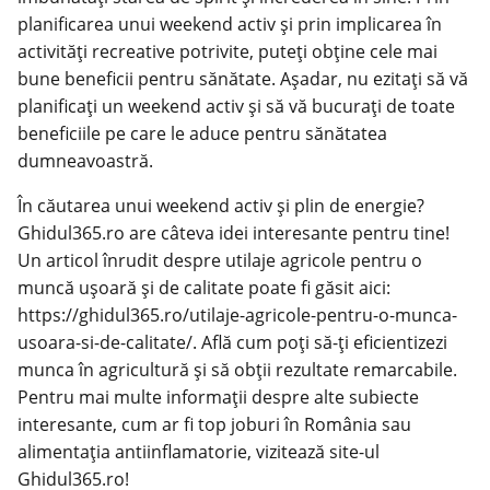
planificarea unui weekend activ și prin implicarea în
activități recreative potrivite, puteți obține cele mai
bune beneficii pentru sănătate. Așadar, nu ezitați să vă
planificați un weekend activ și să vă bucurați de toate
beneficiile pe care le aduce pentru sănătatea
dumneavoastră.
În căutarea unui weekend activ și plin de energie?
Ghidul365.ro are câteva idei interesante pentru tine!
Un articol înrudit despre utilaje agricole pentru o
muncă ușoară și de calitate poate fi găsit aici:
https://ghidul365.ro/utilaje-agricole-pentru-o-munca-
usoara-si-de-calitate/
. Află cum poți să-ți eficientizezi
munca în agricultură și să obții rezultate remarcabile.
Pentru mai multe informații despre alte subiecte
interesante, cum ar fi top joburi în România sau
alimentația antiinflamatorie, vizitează site-ul
Ghidul365.ro!