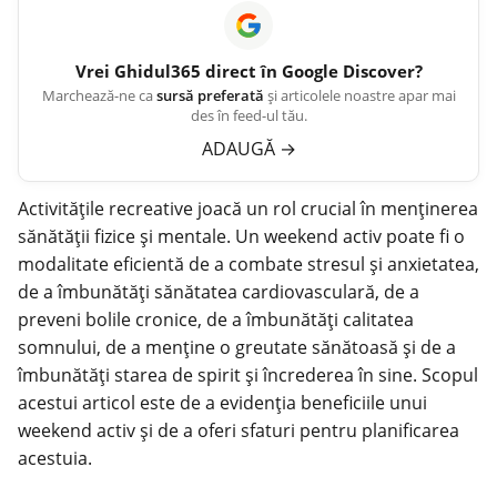
Vrei
Ghidul365
direct în Google Discover?
Marchează-ne ca
sursă preferată
și articolele noastre apar mai
des în feed-ul tău.
ADAUGĂ
→
Activitățile recreative joacă un rol crucial în menținerea
sănătății fizice și mentale. Un
weekend activ
poate fi o
modalitate eficientă de a combate stresul și anxietatea,
de a îmbunătăți sănătatea cardiovasculară, de a
preveni bolile cronice, de a îmbunătăți calitatea
somnului, de a menține o greutate sănătoasă și de a
îmbunătăți starea de spirit și încrederea în sine. Scopul
acestui articol este de a evidenția beneficiile unui
weekend activ și de a oferi sfaturi pentru planificarea
acestuia.