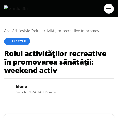
Acasă
/
Lifestyle
/
Rolul activităților recreative în promovarea sănătății: weekend activ
LIFESTYLE
Rolul activităților recreative
în promovarea sănătății:
weekend activ
Elena
6 aprilie 2024, 14:00
·
9 min citire