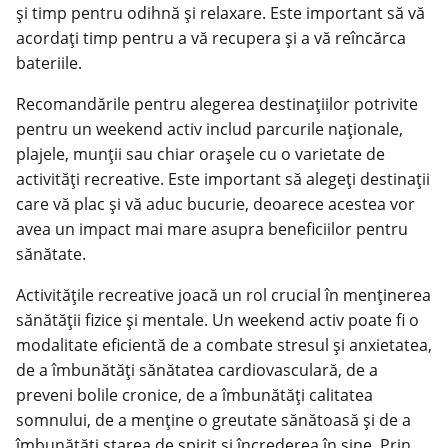
și timp pentru odihnă și relaxare. Este important să vă
acordați timp pentru a vă recupera și a vă reîncărca
bateriile.
Recomandările pentru alegerea destinațiilor potrivite
pentru un weekend activ includ parcurile naționale,
plajele, munții sau chiar orașele cu o varietate de
activități recreative. Este important să alegeți destinații
care vă plac și vă aduc bucurie, deoarece acestea vor
avea un impact mai mare asupra beneficiilor pentru
sănătate.
Activitățile recreative joacă un rol crucial în menținerea
sănătății fizice și mentale. Un weekend activ poate fi o
modalitate eficientă de a combate stresul și anxietatea,
de a îmbunătăți sănătatea cardiovasculară, de a
preveni bolile cronice, de a îmbunătăți calitatea
somnului, de a menține o greutate sănătoasă și de a
îmbunătăți starea de spirit și încrederea în sine. Prin