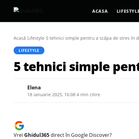
ACASA
LIFESTYL
Acasă
/
Lifestyle
/
5 tehnici simple pentru a scăpa de stres în 
LIFESTYLE
5 tehnici simple pen
Elena
18 ianuarie 2025, 16:08
·
4 min citire
Vrei
Ghidul365
direct în Google Discover?