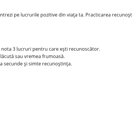
zi pe lucrurile pozitive din viața ta. Practicarea recunoștin
a nota 3 lucruri pentru care ești recunoscător.
e plăcută sau vremea frumoasă.
va secunde și simte recunoștința.