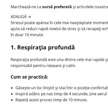
Marchează-ne ca
sursă preferată
și articolele noastr
ADAUGĂ
→
Stresul
poate apărea în cele mai neașteptate momente, a
ajuta să reduci rapid nivelul de stres și să recapeți ec
în doar 10 minute.
1. Respirația profundă
Respirația profundă este una dintre cele mai rapide ș
responsabil pentru relaxare și calm.
Cum se practică:
Găsește un loc liniștit și stai într-o poziție confortab
Inspiră adânc pe nas timp de 4 secunde, ține aerul
Repetă acest proces timp de 10 minute.