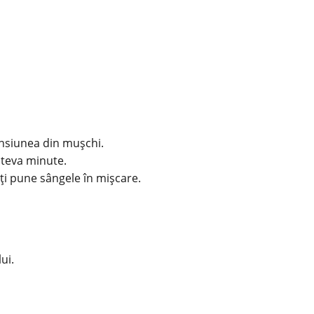
tensiunea din mușchi.
câteva minute.
-ți pune sângele în mișcare.
ui.