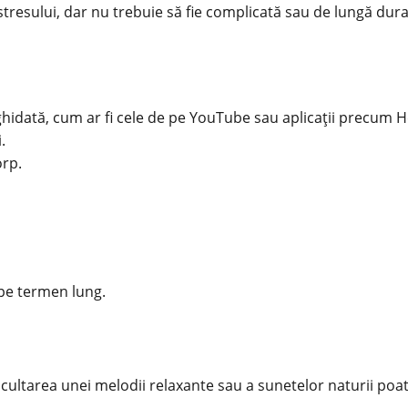
tresului, dar nu trebuie să fie complicată sau de lungă dura
 ghidată, cum ar fi cele de pe YouTube sau aplicații precum
.
orp.
 pe termen lung.
scultarea unei melodii relaxante sau a sunetelor naturii poat