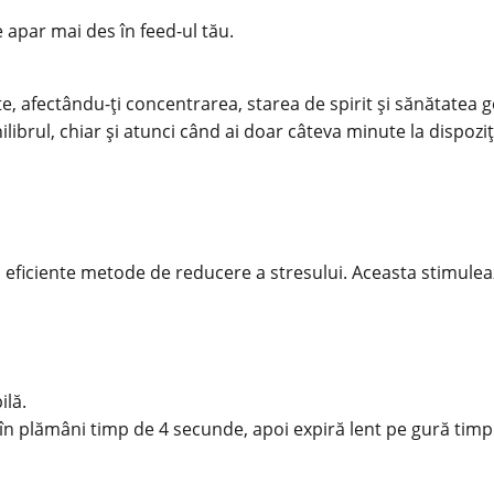
e apar mai des în feed-ul tău.
fectându-ți concentrarea, starea de spirit și sănătatea gene
hilibrul, chiar și atunci când ai doar câteva minute la dispozi
i eficiente metode de reducere a stresului. Aceasta stimule
ilă.
 în plămâni timp de 4 secunde, apoi expiră lent pe gură tim