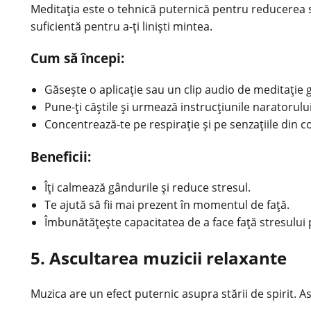
Meditația este o tehnică puternică pentru reducerea s
suficientă pentru a-ți liniști mintea.
Cum să începi:
Găsește o aplicație sau un clip audio de meditație
Pune-ți căștile și urmează instrucțiunile naratorului
Concentrează-te pe respirație și pe senzațiile din c
Beneficii:
Îți calmează gândurile și reduce stresul.
Te ajută să fii mai prezent în momentul de față.
Îmbunătățește capacitatea de a face față stresului
5. Ascultarea muzicii relaxante
Muzica are un efect puternic asupra stării de spirit. A