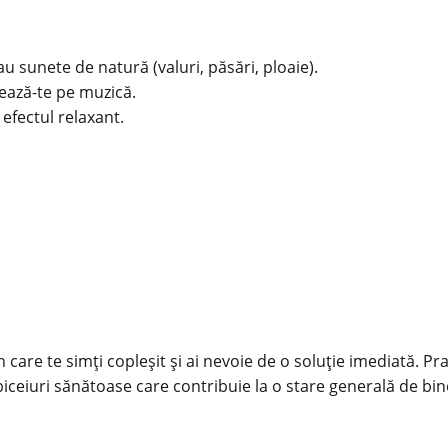
u sunete de natură (valuri, păsări, ploaie).
trează-te pe muzică.
 efectul relaxant.
care te simți copleșit și ai nevoie de o soluție imediată. P
biceiuri sănătoase care contribuie la o stare generală de bine