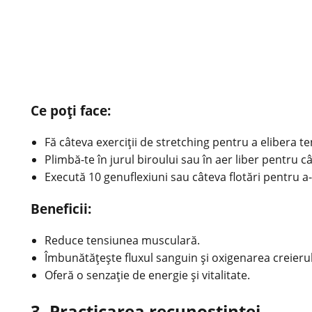
Ce poți face:
Fă câteva exerciții de stretching pentru a elibera 
Plimbă-te în jurul biroului sau în aer liber pentru 
Execută 10 genuflexiuni sau câteva flotări pentru a
Beneficii:
Reduce tensiunea musculară.
Îmbunătățește fluxul sanguin și oxigenarea creierul
Oferă o senzație de energie și vitalitate.
3. Practicarea recunoștinței