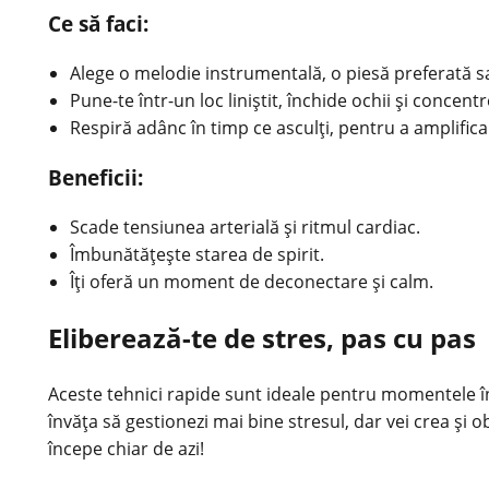
Ce să faci:
Alege o melodie instrumentală, o piesă preferată sa
Pune-te într-un loc liniștit, închide ochii și concen
Respiră adânc în timp ce asculți, pentru a amplifica
Beneficii:
Scade tensiunea arterială și ritmul cardiac.
Îmbunătățește starea de spirit.
Îți oferă un moment de deconectare și calm.
Eliberează-te de stres, pas cu pas
Aceste tehnici rapide sunt ideale pentru momentele în 
învăța să gestionezi mai bine stresul, dar vei crea și o
începe chiar de azi!