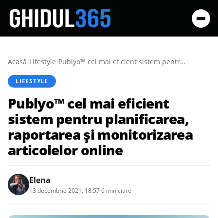
Acasă
/
Lifestyle
/
Publyo™ cel mai eficient sistem pentru planificarea, raportarea și monitorizarea articolelor online
LIFESTYLE
Publyo™ cel mai eficient
sistem pentru planificarea,
raportarea și monitorizarea
articolelor online
Elena
13 decembrie 2021, 18:57
·
6 min citire