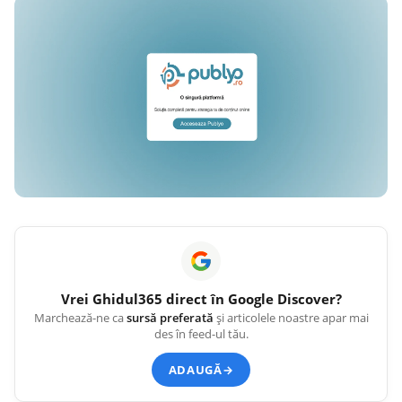
Vrei
Ghidul365
direct în Google Discover?
Marchează-ne ca
sursă preferată
și articolele noastre apar mai
des în feed-ul tău.
ADAUGĂ
→