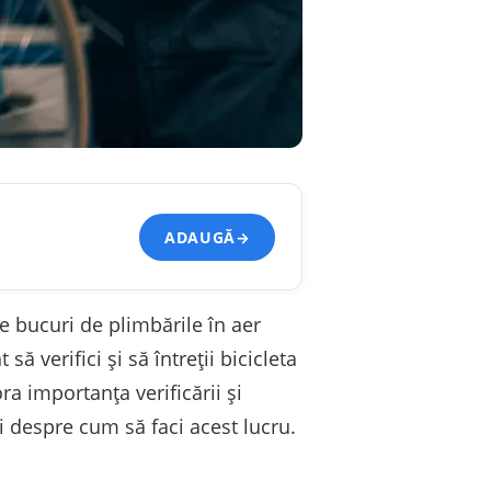
ADAUGĂ
→
e bucuri de plimbările în aer
ă verifici și să întreții bicicleta
ra importanța verificării și
ni despre cum să faci acest lucru.