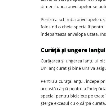
dimensiunea anvelopelor se potri
Pentru a schimba anvelopele uzat
folosind o cheie specială pentru b
îndepărtează anvelopa uzată. Inst
Curăță și ungere lanțul 
Curățarea și ungerea lanțului bici
Un lanț curat și bine uns va asi
Pentru a curăța lanțul, începe pr
această cârpă pentru a îndepărta
special pentru biciclete pe toate î
șterge excesul cu o cârpă curată.