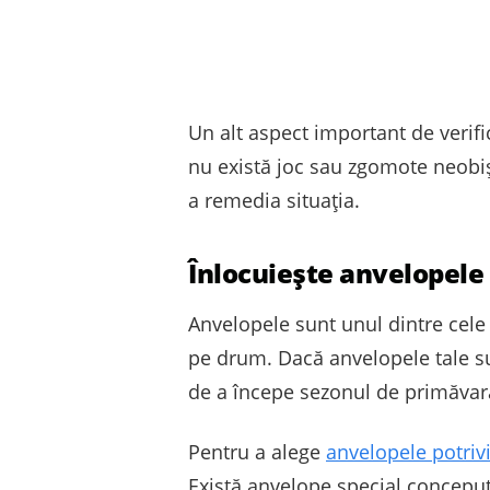
Un alt aspect important de verifi
nu există joc sau zgomote neobiș
a remedia situația.
Înlocuiește anvelopele
Anvelopele sunt unul dintre cele 
pe drum. Dacă anvelopele tale su
de a începe sezonul de primăvar
Pentru a alege
anvelopele potriv
Există anvelope special conceput