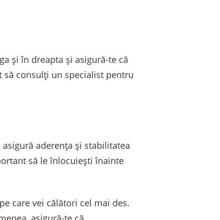
ga și în dreapta și asigură-te că
să consulți un specialist pentru
asigură aderența și stabilitatea
tant să le înlocuiești înainte
 pe care vei călători cel mai des.
emenea, asigură-te că