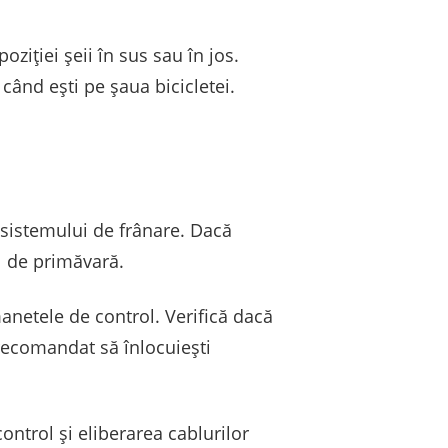
oziției șeii în sus sau în jos.
 când ești pe șaua bicicletei.
 sistemului de frânare. Dacă
ul de primăvară.
manetele de control. Verifică dacă
 recomandat să înlocuiești
ontrol și eliberarea cablurilor