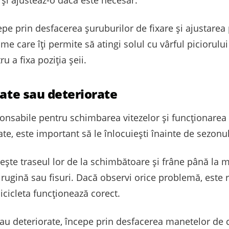
i și ajusteaz-o dacă este necesar.
epe prin desfacerea șuruburilor de fixare și ajustarea p
ime care îți permite să atingi solul cu vârful piciorului
u a fixa poziția șeii.
zate sau deteriorate
sponsabile pentru schimbarea vitezelor și funcționarea
ate, este important să le înlocuiești înainte de sezon
rește traseul lor de la schimbătoare și frâne până la 
 rugină sau fisuri. Dacă observi orice problemă, este
icicleta funcționează corect.
sau deteriorate, începe prin desfacerea manetelor de c