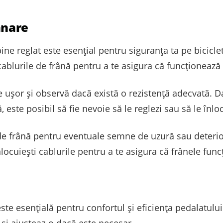
ânare
bine reglat este esențial pentru siguranța ta pe bicicle
 cablurile de frână pentru a te asigura că funcționează
le ușor și observă dacă există o rezistență adecvată. 
 este posibil să fie nevoie să le reglezi sau să le înloc
de frână pentru eventuale semne de uzură sau deterio
ocuiești cablurile pentru a te asigura că frânele func
este esențială pentru confortul și eficiența pedalatulu