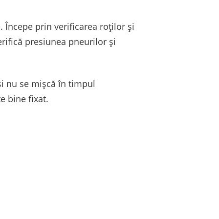
. Începe prin verificarea roților și
erifică presiunea pneurilor și
și nu se mișcă în timpul
e bine fixat.