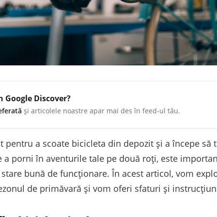
în Google Discover?
eferată
și articolele noastre apar mai des în feed-ul tău.
pentru a scoate bicicleta din depozit și a începe să t
 a porni în aventurile tale pe două roți, este important s
 stare bună de funcționare. În acest articol, vom explo
 sezonul de primăvară și vom oferi sfaturi și instrucțiu