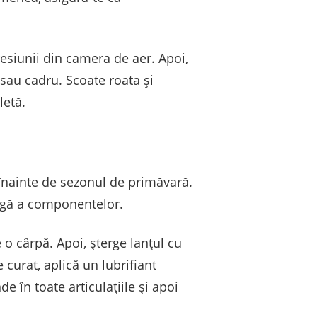
esiunii din camera de aer. Apoi,
 sau cadru. Scoate roata și
letă.
i înainte de sezonul de primăvară.
ungă a componentelor.
 o cârpă. Apoi, șterge lanțul cu
curat, aplică un lubrifiant
de în toate articulațiile și apoi