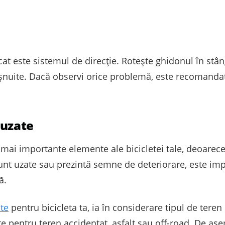
cat este sistemul de direcție. Rotește ghidonul în stân
nuite. Dacă observi orice problemă, este recomandat 
 uzate
mai importante elemente ale bicicletei tale, deoarece 
nt uzate sau prezintă semne de deteriorare, este impor
ă.
ite
pentru bicicleta ta, ia în considerare tipul de teren
e pentru teren accidentat, asfalt sau off-road. De as