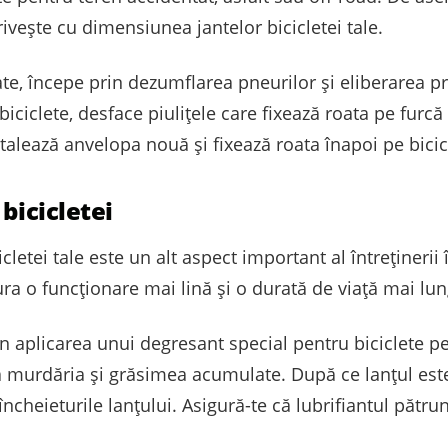
vește cu dimensiunea jantelor bicicletei tale.
e, începe prin dezumflarea pneurilor și eliberarea pr
iciclete, desface piulițele care fixează roata pe furcă
alează anvelopa nouă și fixează roata înapoi pe bicic
bicicletei
cletei tale este un alt aspect important al întrețineri
gura o funcționare mai lină și o durată de viață mai l
in aplicarea unui degresant special pentru biciclete pe
 murdăria și grăsimea acumulate. După ce lanțul este 
ncheieturile lanțului. Asigură-te că lubrifiantul pătrun