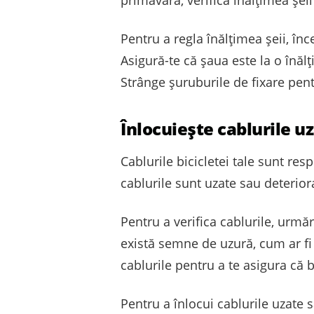
primăvară, verifică înălțimea șei
Pentru a regla înălțimea șeii, înc
Asigură-te că șaua este la o înălț
Strânge șuruburile de fixare pentr
Înlocuiește cablurile u
Cablurile bicicletei tale sunt re
cablurile sunt uzate sau deterior
Pentru a verifica cablurile, urmă
există semne de uzură, cum ar fi
cablurile pentru a te asigura că b
Pentru a înlocui cablurile uzate 