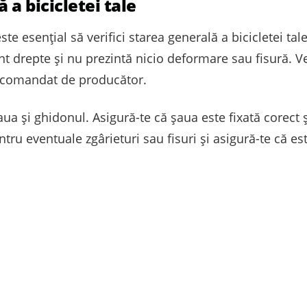
 a bicicletei tale
ste esențial să verifici starea generală a bicicletei tale
unt drepte și nu prezintă nicio deformare sau fisură. V
 recomandat de producător.
aua și ghidonul. Asigură-te că șaua este fixată corect 
tru eventuale zgârieturi sau fisuri și asigură-te că est