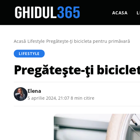
ACASA
L
Acasă
/
Lifestyle
/
Pregătește-ți bicicleta pentru primăvară
LIFESTYLE
Pregătește-ți bicicl
Elena
5 aprilie 2024, 21:07
·
8 min citire