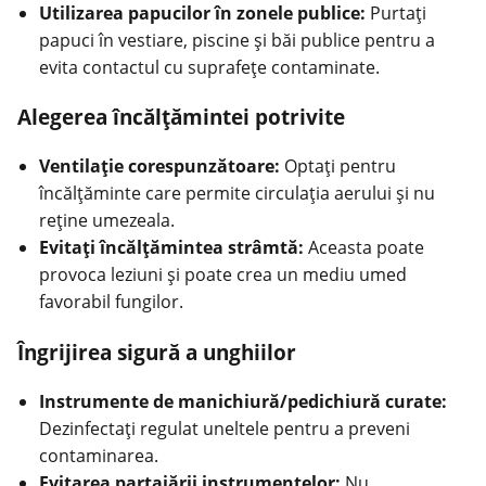
Utilizarea papucilor în zonele publice:
Purtați
papuci în vestiare, piscine și băi publice pentru a
evita contactul cu suprafețe contaminate.
Alegerea încălțămintei potrivite
Ventilație corespunzătoare:
Optați pentru
încălțăminte care permite circulația aerului și nu
reține umezeala.
Evitați încălțămintea strâmtă:
Aceasta poate
provoca leziuni și poate crea un mediu umed
favorabil fungilor.
Îngrijirea sigură a unghiilor
Instrumente de manichiură/pedichiură curate:
Dezinfectați regulat uneltele pentru a preveni
contaminarea.
Evitarea partajării instrumentelor:
Nu