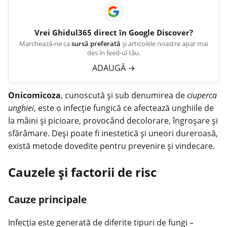
Vrei
Ghidul365
direct în Google Discover?
Marchează-ne ca
sursă preferată
și articolele noastre apar mai
des în feed-ul tău.
ADAUGĂ
→
Onicomicoza
, cunoscută și sub denumirea de
ciuperca
unghiei
, este o infecție fungică ce afectează unghiile de
la mâini și picioare, provocând decolorare, îngroșare și
sfărâmare. Deși poate fi inestetică și uneori dureroasă,
există metode dovedite pentru prevenire și vindecare.
Cauzele și factorii de risc
Cauze principale
Infecția
este generată de diferite tipuri de fungi –