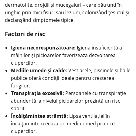
dermatofite, drojdii și mucegaiuri – care pătrund în
unghie prin mici fisuri sau leziuni, colonizând țesutul și
declanșând simptomele tipice.
Factori de risc
Igiena necorespunzătoare:
Igiena insuficientă a
mâinilor și picioarelor favorizează dezvoltarea
ciupercilor.
Mediile umede și calde:
Vestiarele, piscinele și băile
publice oferă condiții ideale pentru creșterea
fungilor.
Transpirația excesivă:
Persoanele cu transpirație
abundentă la nivelul picioarelor prezintă un risc
sporit.
Încălțămintea strâmtă:
Lipsa ventilației în
încălțăminte creează un mediu umed propice
ciupercilor.