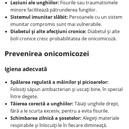
Leziuni ale unghiilor:
Fisurile sau traumatismele
minore facilitează pătrunderea fungilor.
Sistemul imunitar slăbit:
Persoanele cu un sistem
imunitar compromis sunt mai vulnerabile.
Diabetul și alte afecțiuni cronice:
Diabetul și alte
boli cronice cresc probabilitatea de onicomicoză.
Prevenirea onicomicozei
Igiena adecvată
Spălarea regulată a mâinilor și picioarelor:
Folosiți săpun antibacterian și uscați bine, în special
între degete.
Tăierea corectă a unghiilor:
Tăiați unghiile drept,
fără a le scurta excesiv, pentru a evita fisurile.
Schimbarea zilnică a șosetelor:
Alegeți materiale
respirabile și înlocuiți-le în fiecare dimineață.