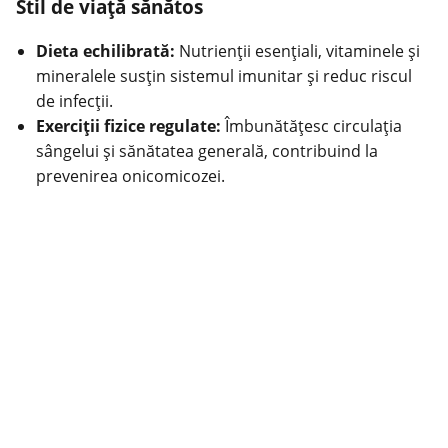
Stil de viață sănătos
Dieta echilibrată:
Nutrienții esențiali, vitaminele și
mineralele susțin sistemul imunitar și reduc riscul
de infecții.
Exerciții fizice regulate:
Îmbunătățesc circulația
sângelui și sănătatea generală, contribuind la
prevenirea onicomicozei.