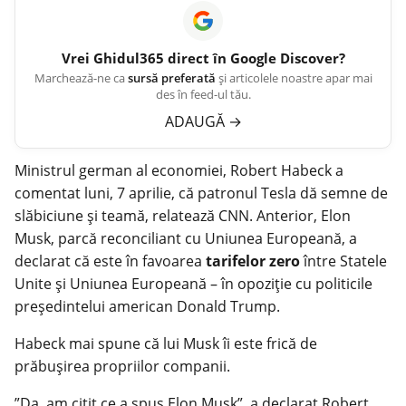
Vrei
Ghidul365
direct în Google Discover?
Marchează-ne ca
sursă preferată
și articolele noastre apar mai
des în feed-ul tău.
ADAUGĂ
→
Ministrul german al economiei, Robert Habeck a
comentat luni, 7 aprilie, că patronul Tesla dă semne de
slăbiciune şi teamă, relatează CNN. Anterior, Elon
Musk, parcă reconciliant cu Uniunea Europeană, a
declarat că este în favoarea
tarifelor zero
între Statele
Unite şi Uniunea Europeană – în opoziţie cu politicile
preşedintelui american Donald Trump.
Habeck mai spune că lui Musk îi este frică de
prăbușirea propriilor companii.
”Da, am citit ce a spus Elon Musk”, a declarat Robert