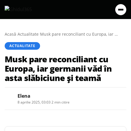
Acasă
/
Actualitate
/
Musk pare reconciliant cu Europa, iar germanii văd în asta slăbiciune și teamă
ACTUALITATE
Musk pare reconciliant cu
Europa, iar germanii văd în
asta slăbiciune și teamă
Elena
8 aprilie 2025, 03:03
·
2 min citire