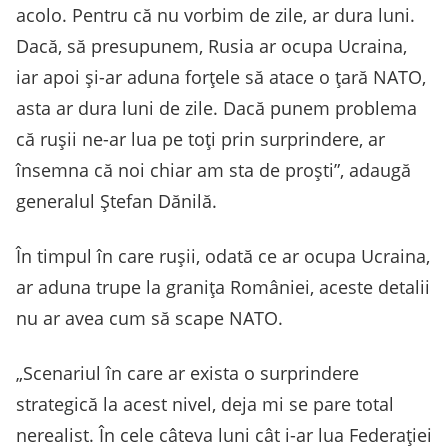
acolo. Pentru că nu vorbim de zile, ar dura luni.
Dacă, să presupunem, Rusia ar ocupa Ucraina,
iar apoi și-ar aduna forțele să atace o țară NATO,
asta ar dura luni de zile. Dacă punem problema
că rușii ne-ar lua pe toți prin surprindere, ar
însemna că noi chiar am sta de proști”, adaugă
generalul Ștefan Dănilă.
În timpul în care rușii, odată ce ar ocupa Ucraina,
ar aduna trupe la granița României, aceste detalii
nu ar avea cum să scape NATO.
„Scenariul în care ar exista o surprindere
strategică la acest nivel, deja mi se pare total
nerealist. În cele câteva luni cât i-ar lua Federației