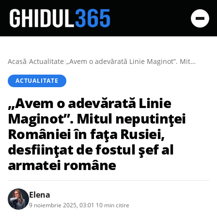
Acasă
/
Actualitate
/
„Avem o adevărată Linie Maginot”. Mitul neputinței României în fața Rusiei, desființat de fostul șef al armatei române
ACTUALITATE
„Avem o adevărată Linie
Maginot”. Mitul neputinței
României în fața Rusiei,
desființat de fostul șef al
armatei române
Elena
9 noiembrie 2025, 03:01
·
10 min citire