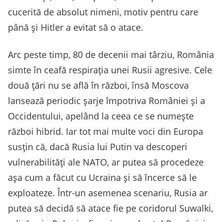
cucerită de absolut nimeni, motiv pentru care
până și Hitler a evitat să o atace.
Arc peste timp, 80 de decenii mai târziu, România
simte în ceafă respirația unei Rusii agresive. Cele
două țări nu se află în război, însă Moscova
lansează periodic șarje împotriva României și a
Occidentului, apelând la ceea ce se numește
război hibrid. Iar tot mai multe voci din Europa
susțin că, dacă Rusia lui Putin va descoperi
vulnerabilități ale NATO, ar putea să procedeze
așa cum a făcut cu Ucraina și să încerce să le
exploateze. Într-un asemenea scenariu, Rusia ar
putea să decidă să atace fie pe coridorul Suwalki,