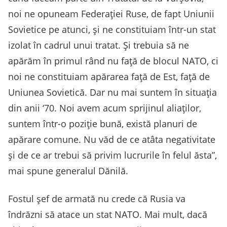
noi ne opuneam Federației Ruse, de fapt Uniunii
Sovietice pe atunci, și ne constituiam într-un stat
izolat în cadrul unui tratat. Și trebuia să ne
apărăm în primul rând nu față de blocul NATO, ci
noi ne constituiam apărarea față de Est, față de
Uniunea Sovietică. Dar nu mai suntem în situația
din anii ‘70. Noi avem acum sprijinul aliaților,
suntem într-o poziție bună, există planuri de
apărare comune. Nu văd de ce atâta negativitate
și de ce ar trebui să privim lucrurile în felul ăsta”,
mai spune generalul Dănilă.
Fostul șef de armată nu crede că Rusia va
îndrăzni să atace un stat NATO. Mai mult, dacă