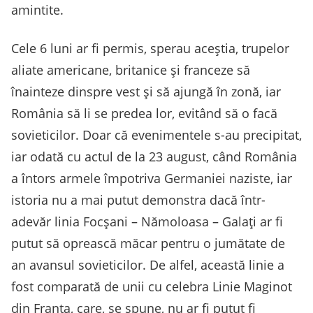
amintite.
Cele 6 luni ar fi permis, sperau aceștia, trupelor
aliate americane, britanice și franceze să
înainteze dinspre vest și să ajungă în zonă, iar
România să li se predea lor, evitând să o facă
sovieticilor. Doar că evenimentele s-au precipitat,
iar odată cu actul de la 23 august, când România
a întors armele împotriva Germaniei naziste, iar
istoria nu a mai putut demonstra dacă într-
adevăr linia Focșani – Nămoloasa – Galați ar fi
putut să oprească măcar pentru o jumătate de
an avansul sovieticilor. De alfel, această linie a
fost comparată de unii cu celebra Linie Maginot
din Franța, care, se spune, nu ar fi putut fi