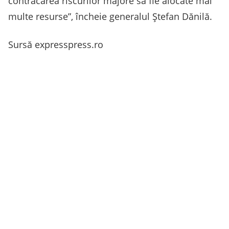
contracarea riscurilor majore să fie alocate mai
multe resurse”, încheie generalul Ștefan Dănilă.
Sursă expresspress.ro