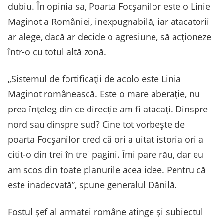
dubiu. În opinia sa, Poarta Focșanilor este o Linie
Maginot a României, inexpugnabilă, iar atacatorii
ar alege, dacă ar decide o agresiune, să acționeze
într-o cu totul altă zonă.
„Sistemul de fortificații de acolo este Linia
Maginot românească. Este o mare aberație, nu
prea înțeleg din ce direcție am fi atacați. Dinspre
nord sau dinspre sud? Cine tot vorbește de
poarta Focșanilor cred că ori a uitat istoria ori a
citit-o din trei în trei pagini. Îmi pare rău, dar eu
am scos din toate planurile acea idee. Pentru că
este inadecvată”, spune generalul Dănilă.
Fostul șef al armatei române atinge și subiectul