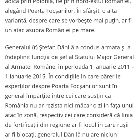
adică prin Polonia, fie prin nord-estul României,
alegând Poarta Focșanilor. În sfârșit, o altă
variantă, despre care se vorbește mai puțin, ar fi
un atac asupra României pe mare.
Generalul (r) Ștefan Dănilă a condus armata și a
îndeplinit funcția de șef al Statului Major General
al Armatei Române, în perioada 1 ianuarie 2011 –
1 ianuarie 2015. În condițiile în care părerile
experților despre Poarta Focșanilor sunt în
general împărțite între cei care susțin că
România nu ar rezista nici măcar o zi în fața unui
atac în zonă, respectiv cei care consideră că linia
de fortificații din regiune ar fi locul în care rușii
ar fi blocați, generalul Dănilă nu are niciun