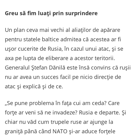
Greu să fim luați prin surprindere
Un plan ceva mai vechi al aliaților de apărare
pentru statele baltice admitea că acestea ar fi
ușor cucerite de Rusia, în cazul unui atac, și se
axa pe lupta de eliberare a acestor teritorii.
Generalul Ștefan Dănilă este însă convins că rușii
nu ar avea un succes facil pe nicio direcție de
atac și explică și de ce.
„Se pune problema în fața cui am ceda? Care
forțe ar veni să ne invadeze? Rusia e departe. Și
chiar nu văd cum trupele ruse ar ajunge la
graniță până când NATO și-ar aduce forțele