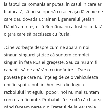
la faptul că România ar putea, în cazul în care ar
fi atacată, să nu se opună cu aceeași dârzenie de
care dau dovadă ucrainenii, generalul Ștefan
Dănilă amintește că România nu a fost niciodată
o țară care să pactizeze cu Rusia.
„Cine vorbește despre cum ne apărăm noi
singuri singurei și zice că suntem complet
singuri în fața Rusiei greșește. Sau că nu am fi
capabili să ne apărăm cu îndârjire… Este o
poveste pe care nu înțeleg de ce o vehiculează
unii în spațiu public. Am ieșit din logica
războiului întregului popor, noi nu mai suntem
cum eram înainte. Probabil că se uită că chiar și
când făceam parte din Tratatul de la Varșovia,