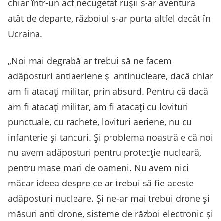
chiar într-un act necugetat rușii s-ar aventura
atât de departe, războiul s-ar purta altfel decât în
Ucraina.
„Noi mai degrabă ar trebui să ne facem
adăposturi antiaeriene și antinucleare, dacă chiar
am fi atacați militar, prin absurd. Pentru că dacă
am fi atacați militar, am fi atacați cu lovituri
punctuale, cu rachete, lovituri aeriene, nu cu
infanterie și tancuri. Și problema noastră e că noi
nu avem adăposturi pentru protecție nucleară,
pentru mase mari de oameni. Nu avem nici
măcar ideea despre ce ar trebui să fie aceste
adăposturi nucleare. Și ne-ar mai trebui drone și
măsuri anti drone, sisteme de război electronic și