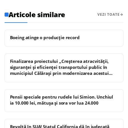
Articole similare
VEZI TOATE
Boeing atinge o producţie record
Finalizarea proiectului „Creșterea atracvității,
siguranței și eficienței transportului public în
municipiul Călărași prin modernizarea acestui
mod de transport”
Pensii speciale pentru rudele lui Simion. Unchiul
ia 10.000 lei, mătușa și sora vor lua 24.000
Revoltă în SUA! Statul California dă în judecată