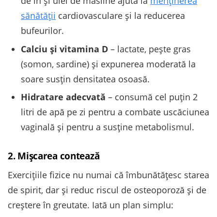
de in și ulei de măsline ajută la
menținerea
sănătății
cardiovasculare și la reducerea
bufeurilor.
Calciu și vitamina D
– lactate, pește gras
(somon, sardine) și expunerea moderată la
soare susțin densitatea osoasă.
Hidratare adecvată
– consumă cel puțin 2
litri de apă pe zi pentru a combate uscăciunea
vaginală și pentru a susține metabolismul.
2. Mișcarea contează
Exercițiile fizice nu numai că îmbunătățesc starea
de spirit, dar și reduc riscul de osteoporoză și de
creștere în greutate. Iată un plan simplu: