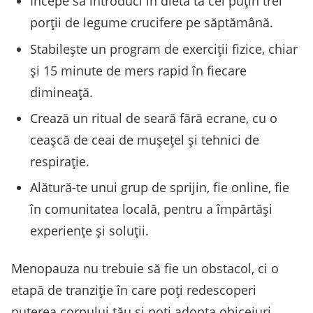
Începe să introduci în dieta ta cel puțin trei
porții de legume crucifere pe săptămână.
Stabilește un program de exerciții fizice, chiar
și 15 minute de mers rapid în fiecare
dimineață.
Crează un ritual de seară fără ecrane, cu o
ceașcă de ceai de mușețel și tehnici de
respirație.
Alătură-te unui grup de sprijin, fie online, fie
în comunitatea locală, pentru a împărtăși
experiențe și soluții.
Menopauza nu trebuie să fie un obstacol, ci o
etapă de tranziție în care poți redescoperi
puterea corpului tău și poți adopta obiceiuri