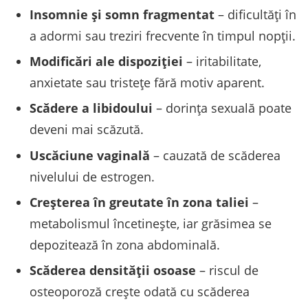
Insomnie și somn fragmentat
– dificultăți în
a adormi sau treziri frecvente în timpul nopții.
Modificări ale dispoziției
– iritabilitate,
anxietate sau tristețe fără motiv aparent.
Scădere a libidoului
– dorința sexuală poate
deveni mai scăzută.
Uscăciune vaginală
– cauzată de scăderea
nivelului de estrogen.
Creșterea în greutate în zona taliei
–
metabolismul încetinește, iar grăsimea se
depozitează în zona abdominală.
Scăderea densității osoase
– riscul de
osteoporoză crește odată cu scăderea