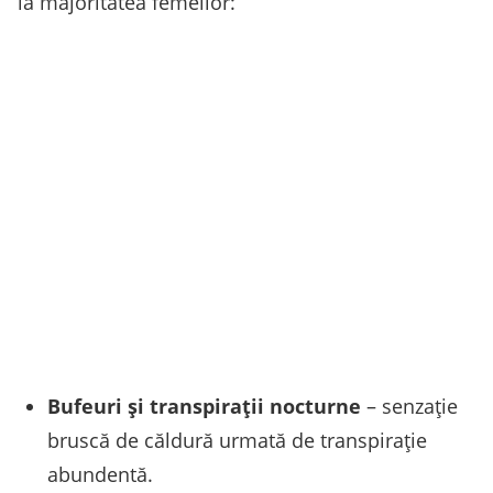
la majoritatea femeilor:
Bufeuri și transpirații nocturne
– senzație
bruscă de căldură urmată de transpirație
abundentă.