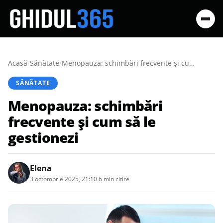
Acasă
/
Sănătate
/
Menopauza: schimbări frecvente și cum să le gestionezi
SĂNĂTATE
Menopauza: schimbări
frecvente și cum să le
gestionezi
Elena
3 octombrie 2025, 21:10
·
6 min citire