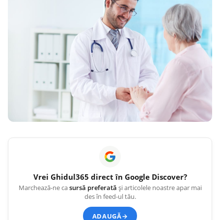
Vrei
Ghidul365
direct în Google Discover?
Marchează-ne ca
sursă preferată
și articolele noastre apar mai
des în feed-ul tău.
ADAUGĂ
→