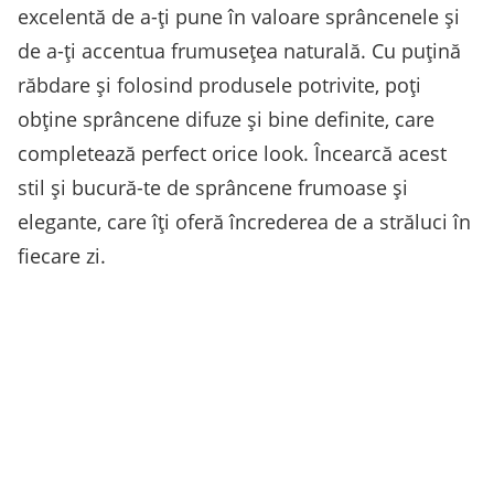
excelentă de a-ți pune în valoare sprâncenele și
de a-ți accentua frumusețea naturală. Cu puțină
răbdare și folosind produsele potrivite, poți
obține sprâncene difuze și bine definite, care
completează perfect orice look. Încearcă acest
stil și bucură-te de sprâncene frumoase și
elegante, care îți oferă încrederea de a străluci în
fiecare zi.