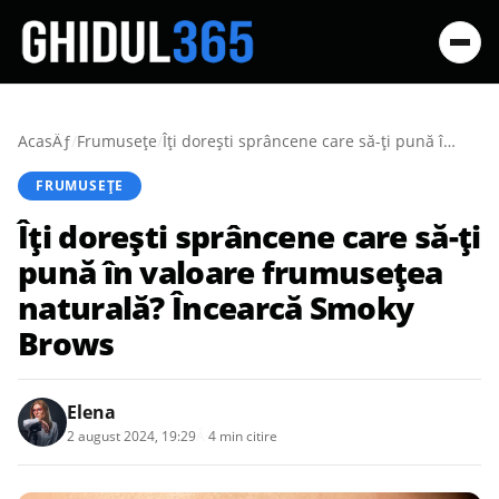
AcasÄƒ
/
Frumusețe
/
Îți dorești sprâncene care să-ți pună în valoare frumusețea naturală? Încearcă Smoky Brows
FRUMUSEȚE
Îți dorești sprâncene care să-ți
pună în valoare frumusețea
naturală? Încearcă Smoky
Brows
Elena
2 august 2024, 19:29
Â·
4 min citire