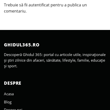
Trebuie să fii
autentificat
pentru a publica un
comentariu.
GHIDUL365.RO
Descoperă Ghidul 365: portal cu articole utile, inspiraționale
și știri zilnice din afaceri, sănătate, lifestyle, familie, educație
și sport.
DESPRE
Acasa
Blog
Despre noi