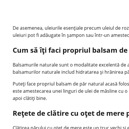
De asemenea, uleiurile esențiale precum uleiul de rozma
uleiuri pot fi adăugate în șampon sau într-un amestec 
Cum să îți faci propriul balsam de
Balsamurile naturale sunt o modalitate excelentă de a h
balsamurilor naturale includ hidratarea și hrănirea păru
Puteți face propriul balsam de păr natural acasă folos
este amestecarea unei linguri de ulei de măsline cu o 
apoi clătiți bine.
Rețete de clătire cu oțet de mere 
Clătirea părului cu oțet de mere este un truc vechi și 