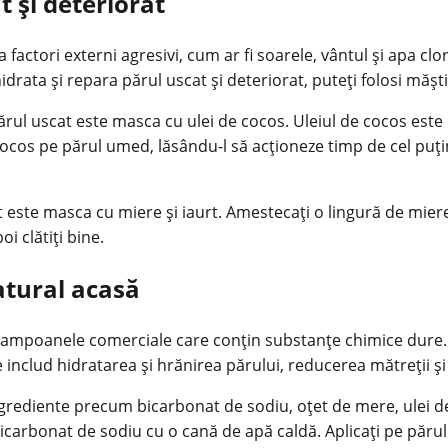
 și deteriorat
la factori externi agresivi, cum ar fi soarele, vântul și apa c
hidrata și repara părul uscat și deteriorat, puteți folosi măș
rul uscat este masca cu ulei de cocos. Uleiul de cocos este bo
 cocos pe părul umed, lăsându-l să acționeze timp de cel puți
 este masca cu miere și iaurt. Amestecați o lingură de miere
i clătiți bine.
atural acasă
ampoanele comerciale care conțin substanțe chimice dure. Ac
e includ hidratarea și hrănirea părului, reducerea mătreții și a
grediente precum bicarbonat de sodiu, oțet de mere, ulei de
arbonat de sodiu cu o cană de apă caldă. Aplicați pe părul u