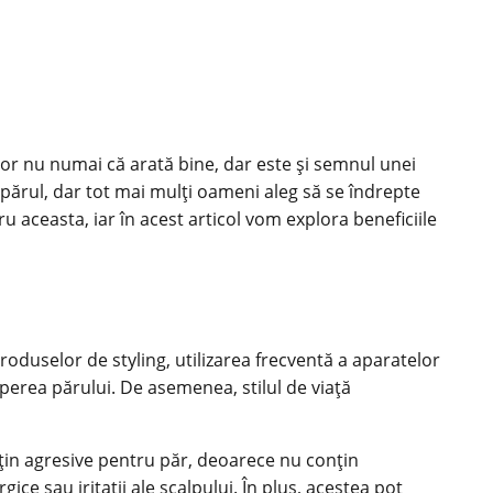
tor nu numai că arată bine, dar este și semnul unei
părul, dar tot mai mulți oameni aleg să se îndrepte
 aceasta, iar în acest articol vom explora beneficiile
produselor de styling, utilizarea frecventă a aparatelor
uperea părului. De asemenea, stilul de viață
țin agresive pentru păr, deoarece nu conțin
e sau iritații ale scalpului. În plus, acestea pot