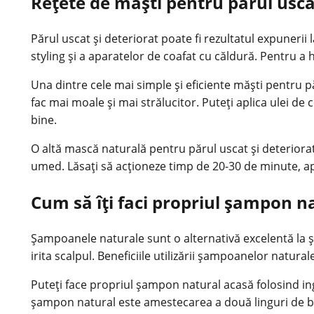
Rețete de măști pentru părul uscat
Părul uscat
și deteriorat poate fi rezultatul expunerii 
styling și a aparatelor de coafat cu căldură. Pentru a 
Una dintre cele mai simple și eficiente măști pentru pă
fac mai moale și mai strălucitor. Puteți aplica ulei de
bine.
O altă mască naturală pentru părul uscat și deteriorat
umed. Lăsați să acționeze timp de 20-30 de minute, apo
Cum să îți faci propriul șampon n
Șampoanele naturale sunt o alternativă excelentă la ș
irita scalpul. Beneficiile utilizării șampoanelor natural
Puteți face propriul șampon natural acasă folosind in
șampon natural este amestecarea a două linguri de bic