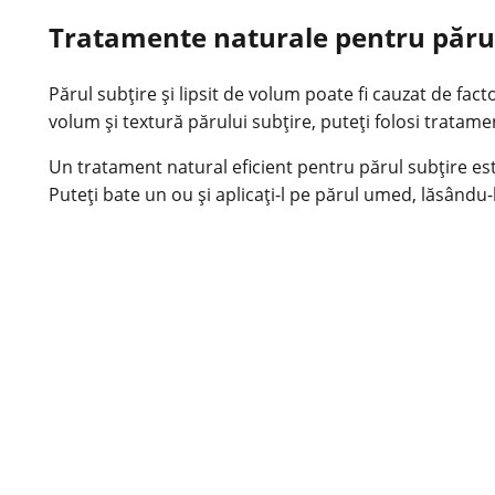
Tratamente naturale pentru părul 
Părul subțire și lipsit de volum poate fi cauzat de fac
volum și textură părului subțire, puteți folosi tratamen
Un tratament natural eficient pentru părul subțire este 
Puteți bate un ou și aplicați-l pe părul umed, lăsându-