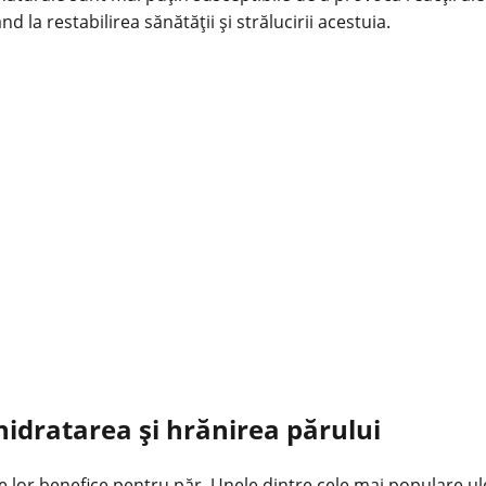
d la restabilirea sănătății și strălucirii acestuia.
 hidratarea și hrănirea părului
e lor benefice pentru păr. Unele dintre cele mai populare ul