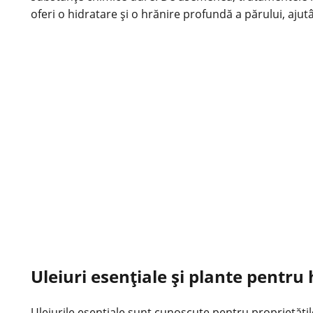
oferi o hidratare și o hrănire profundă a părului, ajutân
Uleiuri esențiale și plante pentru
Uleiurile esențiale sunt cunoscute pentru proprietățil