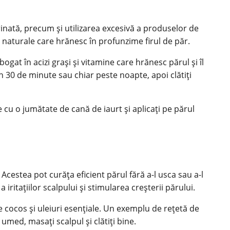
lorinată, precum și utilizarea excesivă a produselor de
ti naturale care hrănesc în profunzime firul de păr.
gat în acizi grași și vitamine care hrănesc părul și îl
n 30 de minute sau chiar peste noapte, apoi clătiți
 cu o jumătate de cană de iaurt și aplicați pe părul
estea pot curăța eficient părul fără a-l usca sau a-l
 iritațiilor scalpului și stimularea creșterii părului.
 cocos și uleiuri esențiale. Un exemplu de rețetă de
med, masați scalpul și clătiți bine.