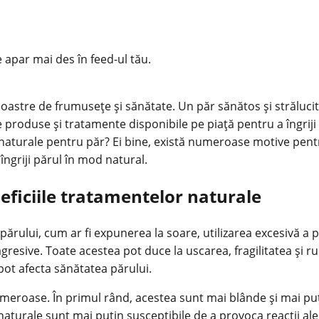
e apar mai des în feed-ul tău.
 noastre de
frumusețe
și sănătate. Un păr sănătos și străluci
produse și tratamente disponibile pe piață pentru a îngriji 
aturale pentru păr? Ei bine, există numeroase motive pentru
îngriji părul în mod natural.
neficiile tratamentelor naturale
 părului, cum ar fi expunerea la soare, utilizarea excesivă a 
gresive. Toate acestea pot duce la uscarea, fragilitatea și r
pot afecta
sănătatea părului
.
umeroase. În primul rând, acestea sunt mai blânde și mai pu
rale sunt mai puțin susceptibile de a provoca reacții alergic