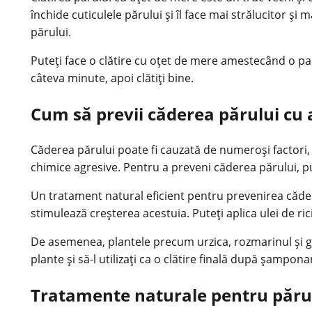
închide cuticulele părului și îl face mai strălucitor și m
părului.
Puteți face o clătire cu oțet de mere amestecând o pa
câteva minute, apoi clătiți bine.
Cum să previi căderea părului cu 
Căderea părului poate fi cauzată de numeroși factori,
chimice agresive. Pentru a preveni căderea părului, put
Un tratament natural eficient pentru prevenirea căderii 
stimulează creșterea acestuia. Puteți aplica ulei de ric
De asemenea, plantele precum urzica, rozmarinul și gins
plante și să-l utilizați ca o clătire finală după șampona
Tratamente naturale pentru părul