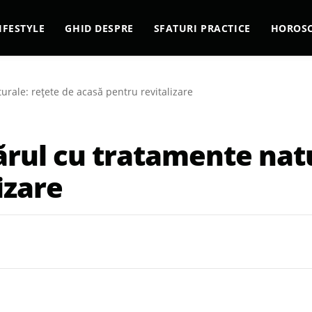
IFESTYLE
GHID DESPRE
SFATURI PRACTICE
HOROS
urale: rețete de acasă pentru revitalizare
rul cu tratamente natu
izare