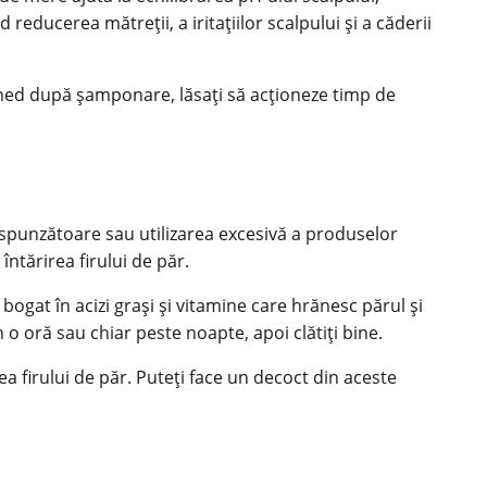
d reducerea mătreții, a iritațiilor scalpului și a căderii
 umed după șamponare, lăsați să acționeze timp de
espunzătoare sau utilizarea excesivă a produselor
ntărirea firului de păr.
 bogat în acizi grași și vitamine care hrănesc părul și
n o oră sau chiar peste noapte, apoi clătiți bine.
ea firului de păr. Puteți face un decoct din aceste