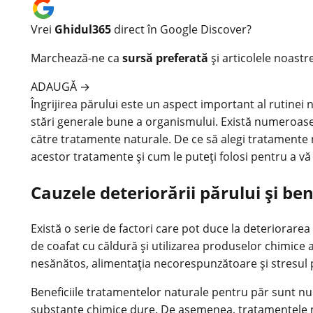
Vrei
Ghidul365
direct în Google Discover?
Marchează-ne ca
sursă preferată
și articolele noastr
ADAUGĂ
→
Îngrijirea părului este un aspect important al rutinei
stări generale bune a organismului. Există numeroase 
către tratamente naturale. De ce să alegi tratamente n
acestor tratamente și cum le puteți folosi pentru a vă 
Cauzele deteriorării părului și be
Există o serie de factori care pot duce la deteriorarea
de coafat cu căldură și utilizarea produselor chimice a
nesănătos, alimentația necorespunzătoare și stresul 
Beneficiile tratamentelor naturale pentru păr sunt n
substanțe chimice dure. De asemenea, tratamentele natu