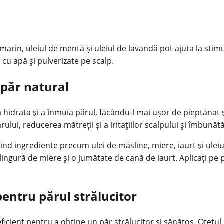
rin, uleiul de mentă și uleiul de lavandă pot ajuta la stimul
cu apă și pulverizate pe scalp.
 păr natural
idrata și a înmuia părul, făcându-l mai ușor de pieptănat și 
lui, reducerea mătreții și a iritațiilor scalpului și îmbunătă
ind ingrediente precum ulei de măsline, miere, iaurt și ule
lingură de miere și o jumătate de cană de iaurt. Aplicați pe
pentru părul strălucitor
eficient pentru a obține un păr strălucitor și sănătos. Oțetul