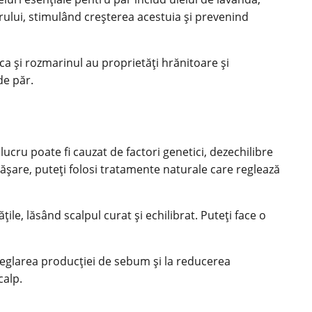
părului, stimulând creșterea acestuia și prevenind
ca și rozmarinul au proprietăți hrănitoare și
de păr.
ucru poate fi cauzat de factori genetici, dezechilibre
rășare, puteți folosi tratamente naturale care reglează
le, lăsând scalpul curat și echilibrat. Puteți face o
 reglarea producției de sebum și la reducerea
calp.