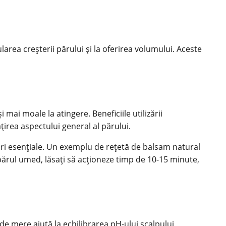
area creșterii părului și la oferirea volumului. Aceste
mai moale la atingere. Beneficiile utilizării
țirea aspectului general al părului.
iuri esențiale. Un exemplu de rețetă de balsam natural
 părul umed, lăsați să acționeze timp de 10-15 minute,
 de mere ajută la echilibrarea pH-ului scalpului,