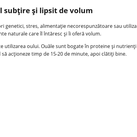
subțire și lipsit de volum
tori genetici, stres, alimentație necorespunzătoare sau utili
te naturale care îl întăresc și îi oferă volum.
utilizarea oului. Ouăle sunt bogate în proteine ​​și nutrienți 
l să acționeze timp de 15-20 de minute, apoi clătiți bine.