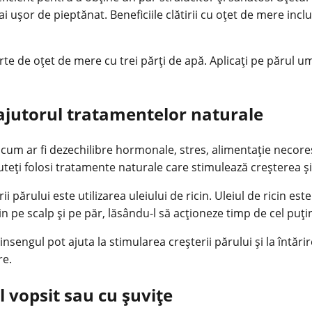
ai ușor de pieptănat. Beneficiile clătirii cu oțet de mere inclu
rte de oțet de mere cu trei părți de apă. Aplicați pe părul
ajutorul tratamentelor naturale
 cum ar fi dezechilibre hormonale, stres, alimentație necor
eți folosi tratamente naturale care stimulează creșterea și î
părului este utilizarea uleiului de ricin. Uleiul de ricin este
in pe scalp și pe păr, lăsându-l să acționeze timp de cel puți
engul pot ajuta la stimularea creșterii părului și la întărir
re.
 vopsit sau cu șuvițe