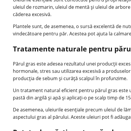
uleiul de rozmarin, uleiul de mentă și uleiul de arbore
căderea excesivă.
Plantele sunt, de asemenea, o sursă excelentă de nutri
vindecătoare pentru păr. Acestea pot ajuta la calmarea s
Tratamente naturale pentru părul
Părul gras este adesea rezultatul unei producții exces
hormonale, stres sau utilizarea excesivă a produselor 
producția de sebum și curăță scalpul în profunzime.
Un tratament natural eficient pentru părul gras este ut
pastă din argilă și apă și aplicați-o pe scalp timp de 15
De asemenea, uleiurile esențiale precum uleiul de lămâ
aspectului gras al părului. Aceste uleiuri pot fi adău