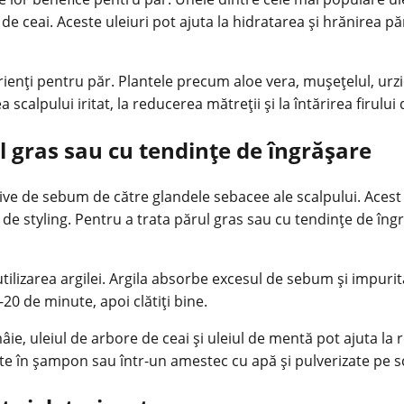
 de ceai. Aceste uleiuri pot ajuta la hidratarea și hrănirea 
enți pentru păr. Plantele precum aloe vera, mușețelul, urzi
calpului iritat, la reducerea mătreții și la întărirea firului 
 gras sau cu tendințe de îngrășare
ive de sebum de către glandele sebacee ale scalpului. Acest l
de styling. Pentru a trata părul gras sau cu tendințe de îng
ilizarea argilei. Argila absorbe excesul de sebum și impurități
-20 de minute, apoi clătiți bine.
ie, uleiul de arbore de ceai și uleiul de mentă pot ajuta la
gate în șampon sau într-un amestec cu apă și pulverizate pe s