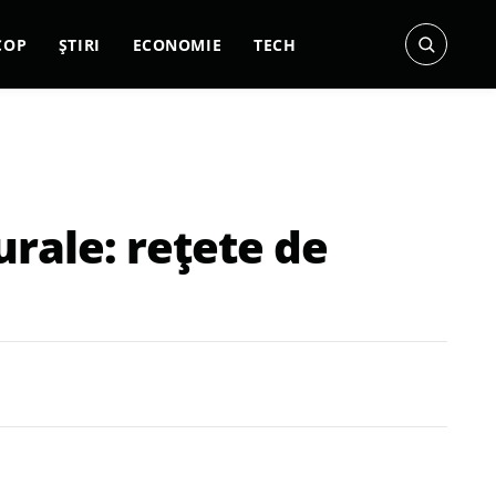
COP
ȘTIRI
ECONOMIE
TECH
rale: rețete de