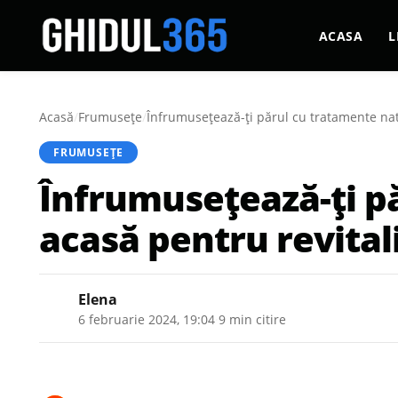
ACASA
L
Acasă
/
Frumusețe
/
Înfrumusețează-ți părul cu tratamente nat
FRUMUSEȚE
Înfrumusețează-ți pă
acasă pentru revital
Elena
6 februarie 2024, 19:04
·
9 min citire