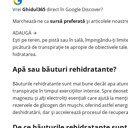
Vrei
Ghidul365
direct în Google Discover?
Marchează-ne ca
sursă preferată
și articolele noastr
ADAUGĂ
→
Ești pe teren, pe pistă sau în sală, împingându-ți limi
picătură de transpirație te apropie de obiectivele tale
hidratarea
.
Apă sau băuturi rehidratante?
Băuturile
rehidratante sunt mai bune decât apa atunci c
transpirație în timpul exercițiilor intense. Spre deos
magneziu și alți electroliți esențiali care ajută la m
rezervele de glicogen din mușchi, oferind astfel ener
deshidratării, dar și accelerează procesul de recuper
De ce băuturile rehidratante sunt 