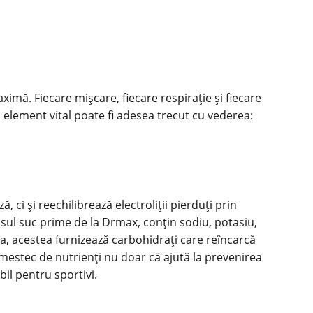
ximă. Fiecare mișcare, fiecare respirație și fiecare
n element vital poate fi adesea trecut cu vederea:
i și reechilibrează electroliții pierduți prin
osul
suc prime de la Drmax
, conțin sodiu, potasiu,
ea, acestea furnizează carbohidrați care reîncarcă
mestec de nutrienți nu doar că ajută la prevenirea
il pentru sportivi.