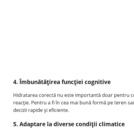
4. Îmbunătățirea funcției cognitive
Hidratarea corectă nu este importantă doar pentru corp
reacție. Pentru a fi în cea mai bună formă pe teren sau 
decizii rapide și eficiente.
5. Adaptare la diverse condiții climatice