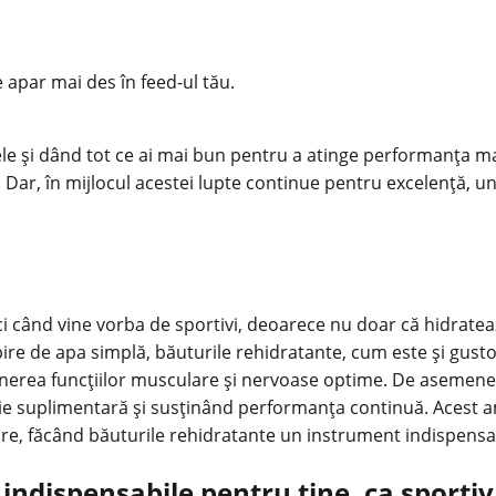
e apar mai des în feed-ul tău.
tele și dând tot ce ai mai bun pentru a atinge performanța ma
. Dar, în mijlocul acestei lupte continue pentru excelență, u
ând vine vorba de sportivi, deoarece nu doar că hidratează, c
ebire de apa simplă, băuturile rehidratante, cum este și gust
enținerea funcțiilor musculare și nervoase optime. De asemen
gie suplimentară și susținând performanța continuă. Acest a
are, făcând băuturile rehidratante un instrument indispensab
indispensabile pentru tine, ca sportiv