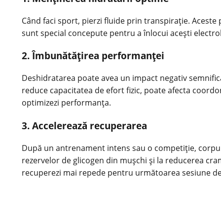
Când faci sport, pierzi fluide prin transpirație. Aceste
sunt special concepute pentru a înlocui acești electroliți
2. Îmbunătățirea performanței
Deshidratarea poate avea un impact negativ semnifica
reduce capacitatea de efort fizic, poate afecta coordona
optimizezi performanța.
3. Accelerează recuperarea
După un antrenament intens sau o competiție, corpul t
rezervelor de glicogen din mușchi și la reducerea crampe
recuperezi mai repede pentru următoarea sesiune d