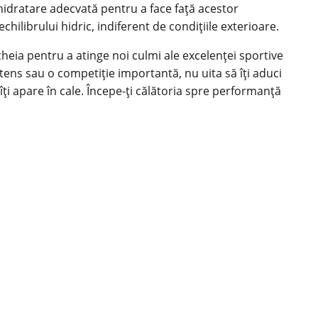
 hidratare adecvată pentru a face față acestor
ilibrului hidric, indiferent de condițiile exterioare.
heia pentru a atinge noi culmi ale excelenței sportive
tens sau o competiție importantă, nu uita să îți aduci
îți apare în cale. Începe-ți călătoria spre performanță