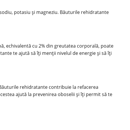
um sodiu, potasiu și magneziu. Băuturile rehidratante
pă, echivalentă cu 2% din greutatea corporală, poate
te te ajută să îți menții nivelul de energie și să îți
ăuturile rehidratante contribuie la refacerea
estea ajută la prevenirea oboselii și îți permit să te