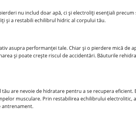
 pierderi nu includ doar apă, ci și electroliți esențiali prec
 și a restabili echilibrul hidric al corpului tău.
tiv asupra performanței tale. Chiar și o pierdere mică de a
rea și poate crește riscul de accidentări. Băuturile rehidratan
ău are nevoie de hidratare pentru a se recupera eficient. B
lor musculare. Prin restabilirea echilibrului electrolitic, ac
e antrenament.