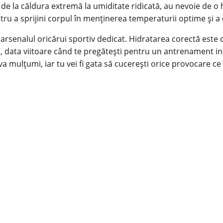
, de la căldura extremă la umiditate ridicată, au nevoie de o
 a sprijini corpul în menținerea temperaturii optime și a ech
arsenalul oricărui sportiv dedicat. Hidratarea corectă este c
i, data viitoare când te pregătești pentru un antrenament in
a mulțumi, iar tu vei fi gata să cucerești orice provocare ce 