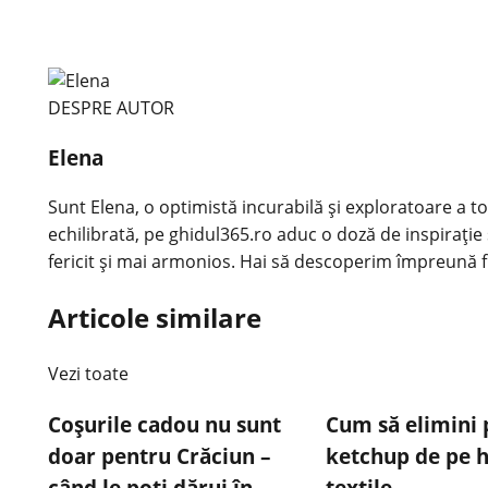
DESPRE AUTOR
Elena
Sunt Elena, o optimistă incurabilă și exploratoare a tot
echilibrată, pe ghidul365.ro aduc o doză de inspirație 
fericit și mai armonios. Hai să descoperim împreună f
Articole similare
Vezi toate
Coșurile cadou nu sunt
Cum să elimini 
doar pentru Crăciun –
ketchup de pe h
când le poți dărui în
textile