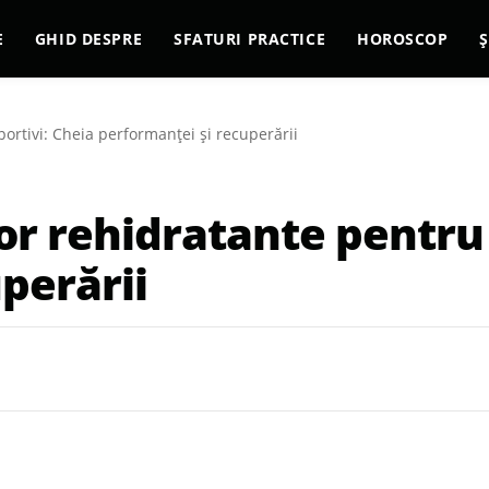
E
GHID DESPRE
SFATURI PRACTICE
HOROSCOP
Ș
ortivi: Cheia performanței și recuperării
r rehidratante pentru 
perării