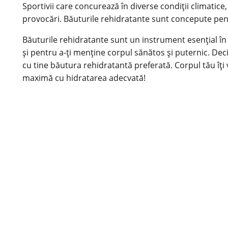
Sportivii care concurează în diverse condiții climatice
provocări. Băuturile rehidratante sunt concepute pentru
Băuturile rehidratante sunt un instrument esențial în 
și pentru a-ți menține corpul sănătos și puternic. Dec
cu tine băutura rehidratantă preferată. Corpul tău îți v
maximă cu hidratarea adecvată!