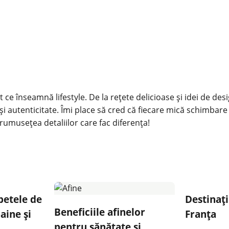
 ce înseamnă lifestyle. De la rețete delicioase și idei de des
și autenticitate. Îmi place să cred că fiecare mică schimbare
rumusețea detaliilor care fac diferența!
petele de
Destinați
Beneficiile afinelor
aine și
Franța
pentru sănătate și