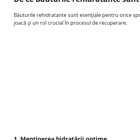
Băuturile rehidratante sunt esențiale pentru orice spo
joacă și un rol crucial în procesul de recuperare.
1. Menținerea hidratării optime