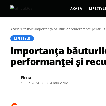
ACASA
LIFESTYL
Acasă
/
Lifestyle
/
Importanța băuturilor rehidratante pentru sp
LIFESTYLE
Importanța băuturilo
performanței și recu
Elena
1 iulie 2024, 08:30
·
4 min citire