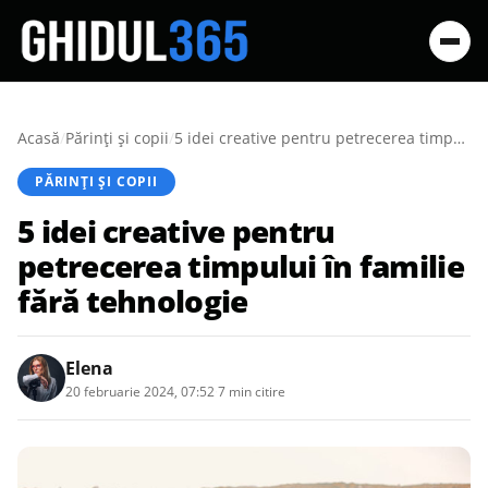
Acasă
/
Părinți și copii
/
5 idei creative pentru petrecerea timpului în familie fără tehnologie
PĂRINȚI ȘI COPII
5 idei creative pentru
petrecerea timpului în familie
fără tehnologie
Elena
20 februarie 2024, 07:52
·
7 min citire