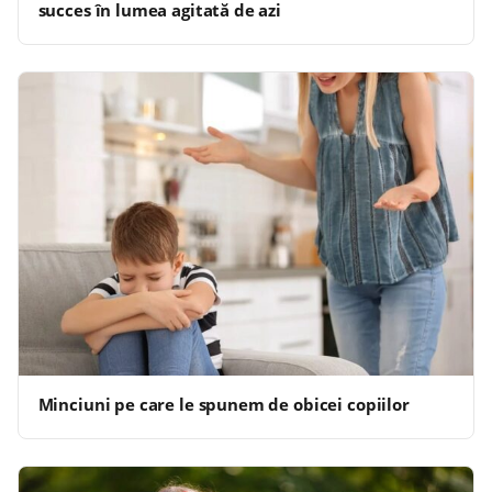
succes în lumea agitată de azi
Minciuni pe care le spunem de obicei copiilor