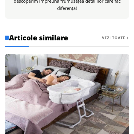
descoperim împreună frumusețea detaliilor care fac
diferența!
Articole similare
VEZI TOATE