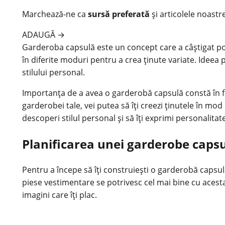
Marchează-ne ca
sursă preferată
și articolele noastr
ADAUGĂ
→
Garderoba capsulă este un concept care a câștigat popul
în diferite moduri pentru a crea ținute variate. Ideea 
stilului personal.
Importanța de a avea o garderobă capsulă constă în fap
garderobei tale, vei putea să îți creezi ținutele în mod 
descoperi stilul personal și să îți exprimi personalita
Planificarea unei garderobe caps
Pentru a începe să îți construiești o garderobă capsulă,
piese vestimentare se potrivesc cel mai bine cu acesta
imagini care îți plac.