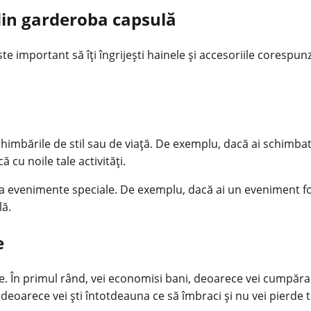
 din garderoba capsulă
e important să îți îngrijești hainele și accesoriile corespun
chimbările de stil sau de viață. De exemplu, dacă ai schimba
cu noile tale activități.
a evenimente speciale. De exemplu, dacă ai un eveniment form
lă.
e
. În primul rând, vei economisi bani, deoarece vei cumpăra d
deoarece vei ști întotdeauna ce să îmbraci și nu vei pierde 