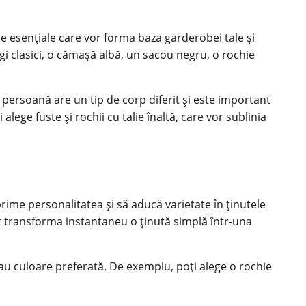
le esențiale care vor forma baza garderobei tale și
gi clasici, o cămașă albă, un sacou negru, o rochie
 persoană are un tip de corp diferit și este important
lege fuste și rochii cu talie înaltă, care vor sublinia
rime personalitatea și să aducă varietate în ținutele
pot transforma instantaneu o ținută simplă într-una
u culoare preferată. De exemplu, poți alege o rochie