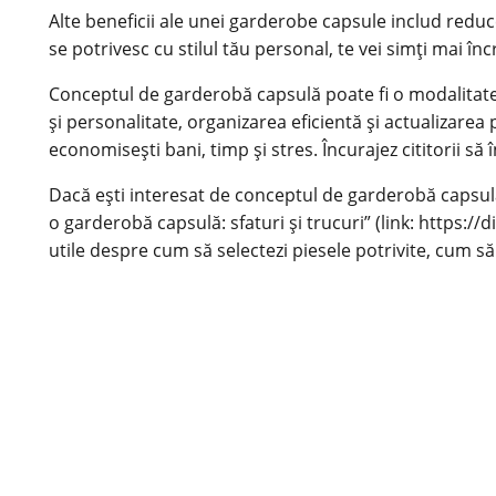
Alte beneficii ale unei garderobe capsule includ reduce
se potrivesc cu stilul tău personal, te vei simți mai încr
Conceptul de garderobă capsulă poate fi o modalitate e
și personalitate, organizarea eficientă și actualizarea 
economisești bani, timp și stres. Încurajez cititorii s
Dacă ești interesat de conceptul de garderobă capsulă și
o garderobă capsulă: sfaturi și trucuri” (link:
https://d
utile despre cum să selectezi piesele potrivite, cum să