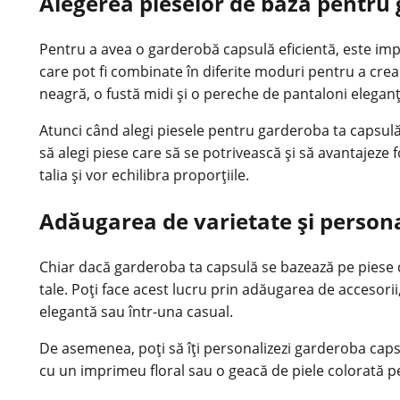
Alegerea pieselor de bază pentru
Pentru a avea o garderobă capsulă eficientă, este impo
care pot fi combinate în diferite moduri pentru a crea
neagră, o fustă midi și o pereche de pantaloni eleganț
Atunci când alegi piesele pentru garderoba ta capsulă,
să alegi piese care să se potrivească și să avantajeze f
talia și vor echilibra proporțiile.
Adăugarea de varietate și persona
Chiar dacă garderoba ta capsulă se bazează pe piese de
tale. Poți face acest lucru prin adăugarea de accesori
elegantă sau într-una casual.
De asemenea, poți să îți personalizezi garderoba cap
cu un imprimeu floral sau o geacă de piele colorată pen