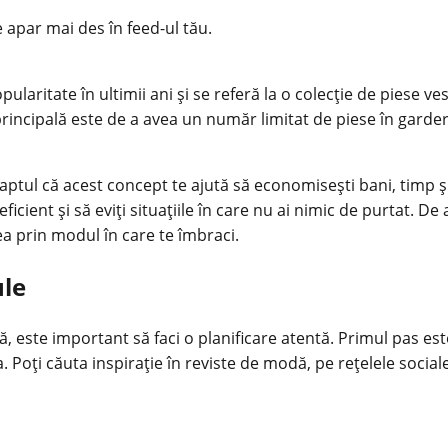
e apar mai des în feed-ul tău.
aritate în ultimii ani și se referă la o colecție de piese ve
principală este de a avea un număr limitat de piese în garder
tul că acest concept te ajută să economisești bani, timp și 
eficient și să eviți situațiile în care nu ai nimic de purtat. 
tea prin modul în care te îmbraci.
ule
 este important să faci o planificare atentă. Primul pas este s
. Poți căuta inspirație în reviste de modă, pe rețelele socia