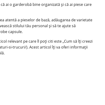
i că ai o garderobă bine organizată și că ai piese care
rea atentă a pieselor de bază, adăugarea de varietate
vească stilului tău personal și să te ajute să
erobe capsule.
ol relevant pe care îl poți citi este „Cum să îți creezi
turi-si-trucuri/
). Acest articol îți va oferi informații
lă.