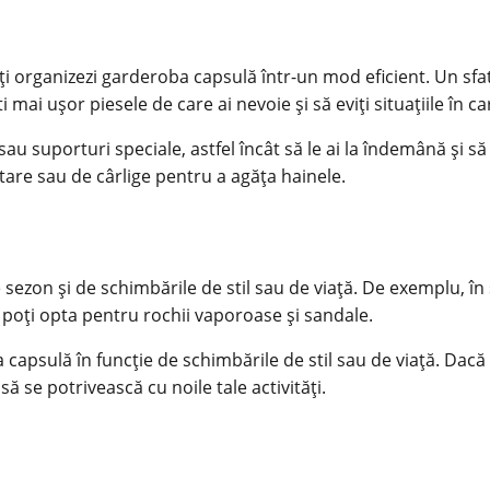
i organizezi garderoba capsulă într-un mod eficient. Un sfat u
ști mai ușor piesele de care ai nevoie și să eviți situațiile în 
au suporturi speciale, astfel încât să le ai la îndemână și să n
tare sau de cârlige pentru a agăța hainele.
e sezon și de schimbările de stil sau de viață. De exemplu, 
 poți opta pentru rochii vaporoase și sandale.
 capsulă în funcție de schimbările de stil sau de viață. Dac
 se potrivească cu noile tale activități.