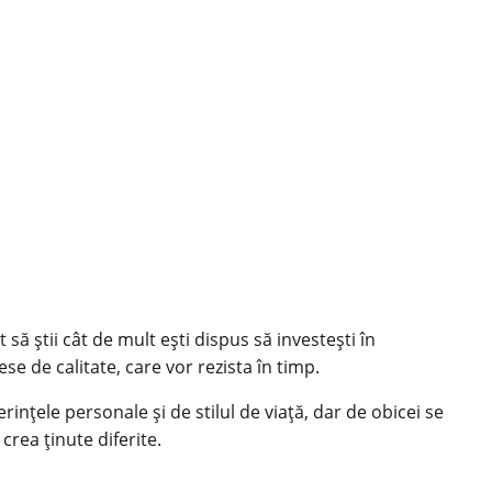
ă știi cât de mult ești dispus să investești în
iese de calitate, care vor rezista în timp.
rințele personale și de stilul de viață, dar de obicei se
crea ținute diferite.