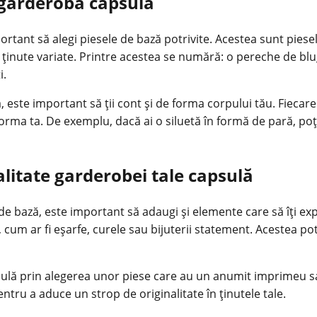
 garderoba capsulă
rtant să alegi piesele de bază potrivite. Acestea sunt piese
 ținute variate. Printre acestea se numără: o pereche de blu
i.
 este important să ții cont și de forma corpului tău. Fiecare
orma ta. De exemplu, dacă ai o siluetă în formă de pară, poți a
litate garderobei tale capsulă
 bază, este important să adaugi și elemente care să îți exp
i, cum ar fi eșarfe, curele sau bijuterii statement. Acestea 
sulă prin alegerea unor piese care au un anumit imprimeu sa
tru a aduce un strop de originalitate în ținutele tale.