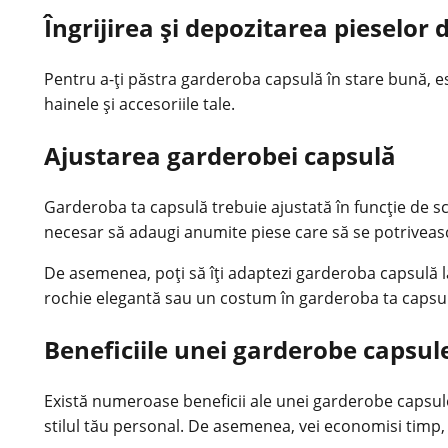
Îngrijirea și depozitarea pieselor
Pentru a-ți păstra garderoba capsulă în stare bună, est
hainele și accesoriile tale.
Ajustarea garderobei capsulă
Garderoba ta capsulă trebuie ajustată în funcție de s
necesar să adaugi anumite piese care să se potrivească 
De asemenea, poți să îți adaptezi garderoba capsulă l
rochie elegantă sau un costum în garderoba ta capsu
Beneficiile unei garderobe capsul
Există numeroase beneficii ale unei garderobe capsule
stilul tău personal. De asemenea, vei economisi timp, 