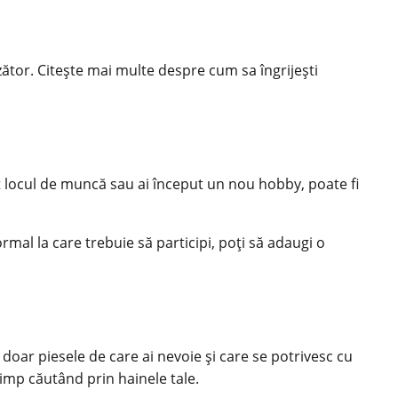
zător. Citește mai multe despre cum sa îngrijești
t locul de muncă sau ai început un nou hobby, poate fi
al la care trebuie să participi, poți să adaugi o
oar piesele de care ai nevoie și care se potrivesc cu
timp căutând prin hainele tale.