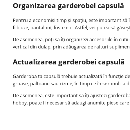
Organizarea garderobei capsulă
Pentru a economisi timp și spațiu, este important să îț
fi bluze, pantaloni, fuste etc. Astfel, vei putea să găse
De asemenea, poți să îți organizezi accesoriile în cutii s
vertical din dulap, prin adăugarea de rafturi suplimen
Actualizarea garderobei capsulă
Garderoba ta capsulă trebuie actualizată în funcție d
groase, paltoane sau cizme, în timp ce în sezonul cald
De asemenea, este important să îți ajustezi garderoba
hobby, poate fi necesar să adaugi anumite piese care să