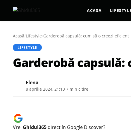
ACASA
LIFESTYL
Acasă
/
Lifestyle
/
Garderobă capsulă: cum să o creezi eficient
LIFESTYLE
Garderobă capsulă: c
Elena
8 aprilie 2024, 21:13
·
7 min citire
Vrei
Ghidul365
direct în Google Discover?