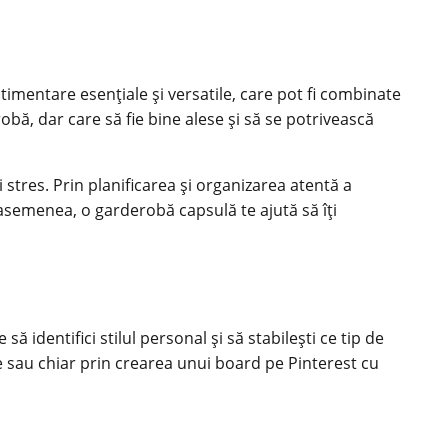
stimentare esențiale și versatile, care pot fi combinate
obă, dar care să fie bine alese și să se potrivească
stres. Prin planificarea și organizarea atentă a
De asemenea, o garderobă capsulă te ajută să îți
ă identifici stilul personal și să stabilești ce tip de
le sau chiar prin crearea unui board pe Pinterest cu