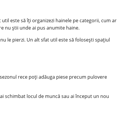
til este să îți organizezi hainele pe categorii, cum ar
care nu știi unde ai pus anumite haine.
u le pierzi. Un alt sfat util este să folosești spațiul
în sezonul rece poți adăuga piese precum pulovere
ă ai schimbat locul de muncă sau ai început un nou