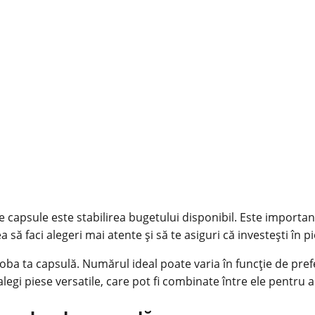
capsule este stabilirea bugetului disponibil. Este important s
ea să faci alegeri mai atente și să te asiguri că investești în p
eroba ta capsulă. Numărul ideal poate varia în funcție de prefe
egi piese versatile, care pot fi combinate între ele pentru a 