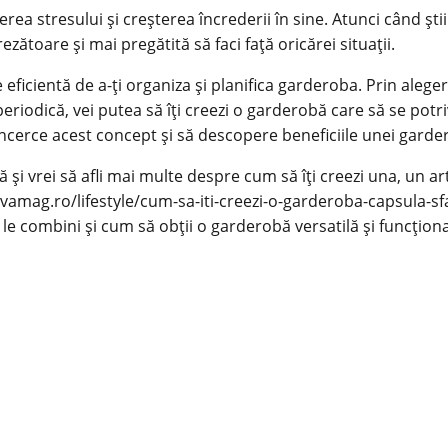
rea stresului și creșterea încrederii în sine. Atunci când ști
ezătoare și mai pregătită să faci față oricărei situații.
ficientă de a-ți organiza și planifica garderoba. Prin alege
periodică, vei putea să îți creezi o garderobă care să se potri
ă încerce acest concept și să descopere beneficiile unei gard
 vrei să afli mai multe despre cum să îți creezi una, un artic
ivamag.ro/lifestyle/cum-sa-iti-creezi-o-garderoba-capsula-sfa
 le combini și cum să obții o garderobă versatilă și funcționa