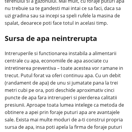
terenului si a gazonului. Mai mult, cu
foraje puturi apa
nu trebuie sa te gandesti mai intai ce sa faci, daca sa
uzi gradina sau sa incepi sa speli rufele la masina de
spalat, deoarece poti face totul in acelasi timp.
Sursa de apa neintrerupta
Intreruperile si functionarea instabila a alimentarii
centrale cu apa, economiile de apa asociate cu
intretinerea preventiva – toate acestea vor ramane in
trecut. Putul forat va oferi continuu apa. Cu un debit
(randament de apa) de unu si jumatate pana la trei
metri cubi pe ora, poti deschide aproximativ cinci
puncte de apa fara intreruperi si pierderea calitatii
presiunii. Aproape toata lumea intelege ca metoda de
obtinere a apei prin foraje puturi apa are avantajele
sale. Exista mai multe moduri de a-ti construi propria
sursa de apa, insa poti apela la firma de foraje puturi