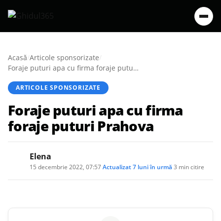
Acasă
/
Articole sponsorizate
/
Foraje puturi apa cu firma foraje puturi Prahova
ARTICOLE SPONSORIZATE
Foraje puturi apa cu firma
foraje puturi Prahova
Elena
15 decembrie 2022, 07:57
·
Actualizat
7 luni în urmă
·
3 min citire