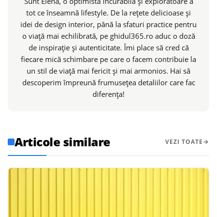
Sunt Elena, o optimistă incurabilă și exploratoare a
tot ce înseamnă lifestyle. De la rețete delicioase și
idei de design interior, până la sfaturi practice pentru
o viață mai echilibrată, pe ghidul365.ro aduc o doză
de inspirație și autenticitate. Îmi place să cred că
fiecare mică schimbare pe care o facem contribuie la
un stil de viață mai fericit și mai armonios. Hai să
descoperim împreună frumusețea detaliilor care fac
diferența!
Articole similare
VEZI TOATE