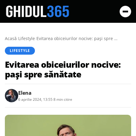
Acasă
/
Lifestyle
/
Evitarea obiceiurilor nocive: pași spre sănătate
LIFESTYLE
Evitarea obiceiurilor nocive:
pași spre sănătate
Elena
6 aprilie 2024, 13:55
·
8 min citire