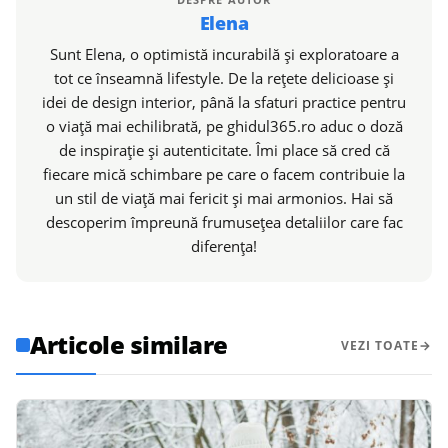
Elena
Sunt Elena, o optimistă incurabilă și exploratoare a
tot ce înseamnă lifestyle. De la rețete delicioase și
idei de design interior, până la sfaturi practice pentru
o viață mai echilibrată, pe ghidul365.ro aduc o doză
de inspirație și autenticitate. Îmi place să cred că
fiecare mică schimbare pe care o facem contribuie la
un stil de viață mai fericit și mai armonios. Hai să
descoperim împreună frumusețea detaliilor care fac
diferența!
Articole similare
VEZI TOATE