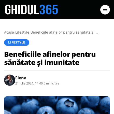
Acasă
/
Lifestyle
/
Beneficiile afinelor pentru sănătate și imunitate
LIFESTYLE
Beneficiile afinelor pentru
sănătate și imunitate
Elena
21 iulie 2024, 14:40
·
5 min citire