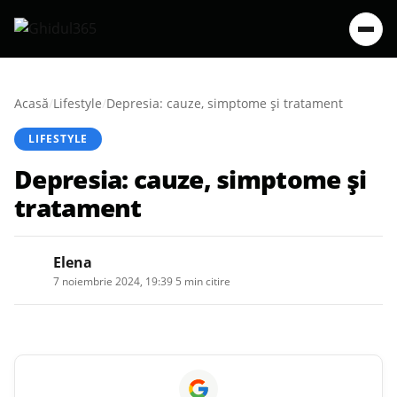
Acasă
/
Lifestyle
/
Depresia: cauze, simptome și tratament
LIFESTYLE
Depresia: cauze, simptome și
tratament
Elena
7 noiembrie 2024, 19:39
·
5 min citire