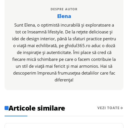
DESPRE AUTOR
Elena
Sunt Elena, o optimistă incurabilă și exploratoare a
tot ce înseamnă lifestyle. De la rețete delicioase și
idei de design interior, până la sfaturi practice pentru
o viață mai echilibrată, pe ghidul365.ro aduc o doză
de inspirație și autenticitate. Îmi place să cred că
fiecare mică schimbare pe care o facem contribuie la
un stil de viață mai fericit și mai armonios. Hai să
descoperim împreună frumusețea detaliilor care fac
diferența!
Articole similare
VEZI TOATE