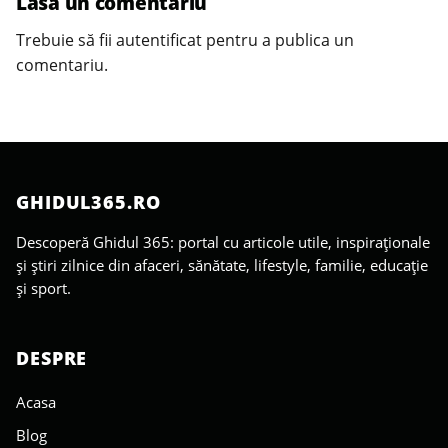
Lasă un comentariu
Trebuie să fii
autentificat
pentru a publica un
comentariu.
GHIDUL365.RO
Descoperă Ghidul 365: portal cu articole utile, inspiraționale
și știri zilnice din afaceri, sănătate, lifestyle, familie, educație
și sport.
DESPRE
Acasa
Blog