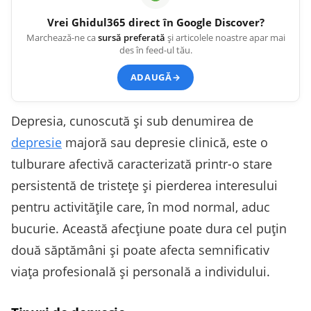
Vrei
Ghidul365
direct în Google Discover?
Marchează-ne ca
sursă preferată
și articolele noastre apar mai
des în feed-ul tău.
ADAUGĂ
→
Depresia, cunoscută și sub denumirea de
depresie
majoră sau depresie clinică, este o
tulburare afectivă caracterizată printr-o stare
persistentă de tristețe și pierderea interesului
pentru activitățile care, în mod normal, aduc
bucurie. Această afecțiune poate dura cel puțin
două săptămâni și poate afecta semnificativ
viața profesională și personală a individului.