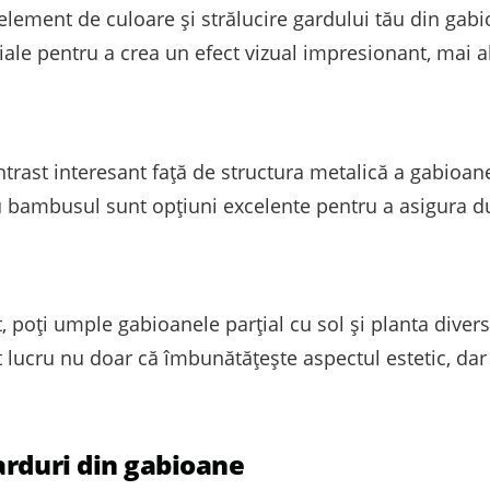
element de culoare și strălucire gardului tău din gabi
iale pentru a crea un efect vizual impresionant, mai a
ntrast interesant față de structura metalică a gabioan
u bambusul sunt opțiuni excelente pentru a asigura du
, poți umple gabioanele parțial cu sol și planta diver
t lucru nu doar că îmbunătățește aspectul estetic, dar 
arduri din gabioane