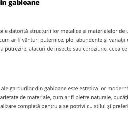
din gabioane
e datorită structurii lor metalice și materialelor de 
cum ar fi vânturi puternice, ploi abundente și variaț
a putrezire, atacuri de insecte sau coroziune, ceea ce
 ale gardurilor din gabioane este estetica lor modernă 
rietate de materiale, cum ar fi pietre naturale, bucăți
izare completă pentru a se potrivi cu stilul și preferi