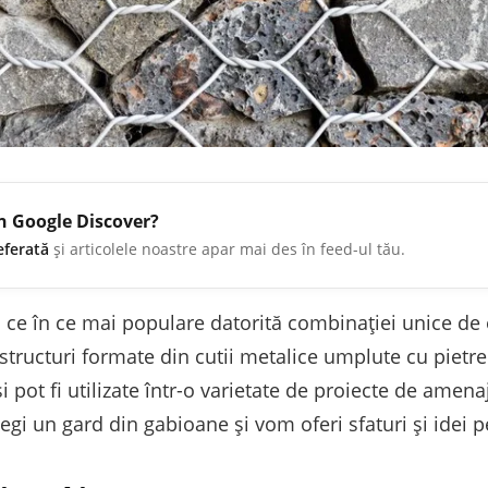
în Google Discover?
eferată
și articolele noastre apar mai des în feed-ul tău.
 ce în ce mai populare datorită combinației unice de 
 structuri formate din cutii metalice umplute cu pietr
 pot fi utilizate într-o varietate de proiecte de amenaj
egi un gard din gabioane și vom oferi sfaturi și idei