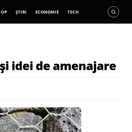
COP
ȘTIRI
ECONOMIE
TECH
 și idei de amenajare