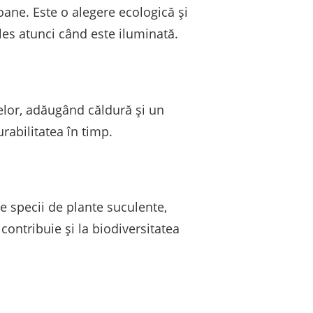
oane. Este o alegere ecologică și
les atunci când este iluminată.
elor, adăugând căldură și un
rabilitatea în timp.
se specii de plante suculente,
contribuie și la biodiversitatea