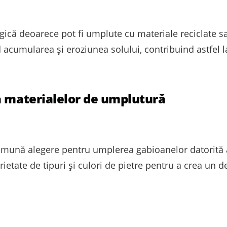
ică deoarece pot fi umplute cu materiale reciclate sa
d acumularea și eroziunea solului, contribuind astfel l
a materialelor de umplutură
omună alegere pentru umplerea gabioanelor datorită a
varietate de tipuri și culori de pietre pentru a crea un