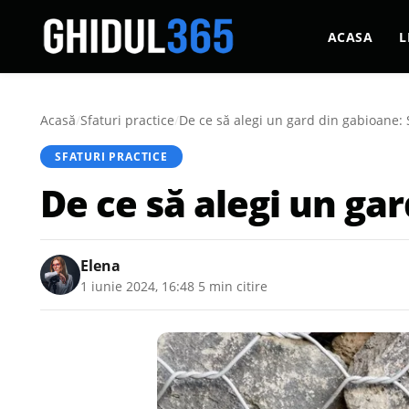
ACASA
L
Acasă
/
Sfaturi practice
/
De ce să alegi un gard din gabioane: 
SFATURI PRACTICE
De ce să alegi un gar
Elena
1 iunie 2024, 16:48
·
5 min citire