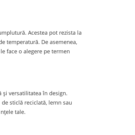
umplutură. Acestea pot rezista la
ii de temperatură. De asemenea,
 le face o alegere pe termen
și versatilitatea în design.
 de sticlă reciclată, lemn sau
nțele tale.