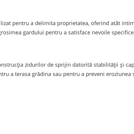
lizat pentru a delimita proprietatea, oferind atât inti
 grosimea gardului pentru a satisface nevoile specifice 
rucția zidurilor de sprijin datorită stabilității și capa
entru a terasa grădina sau pentru a preveni eroziunea s