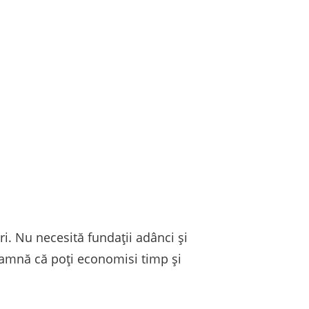
ri. Nu necesită fundații adânci și
eamnă că poți economisi timp și