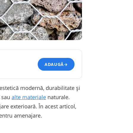
ADAUGĂ
→
estetică modernă, durabilitate și
e sau
alte materiale
naturale.
are exterioară. În acest articol,
 pentru amenajare.