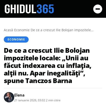
Acasă
/
Economie
/
De ce a crescut Ilie Bolojan impozitele locale: „Unii au făcut indexarea cu inflația, alții nu. Apar inegalități”, spune Tanczos Barna
ECONOMIE
De ce a crescut Ilie Bolojan
impozitele locale: „Unii au
făcut indexarea cu inflația,
alții nu. Apar inegalități”,
spune Tanczos Barna
Elena
21 ianuarie 2026, 03:02
·
2 min citire