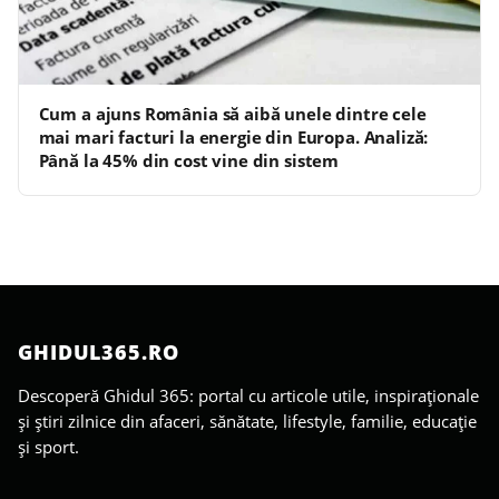
Cum a ajuns România să aibă unele dintre cele
mai mari facturi la energie din Europa. Analiză:
Până la 45% din cost vine din sistem
GHIDUL365.RO
Descoperă Ghidul 365: portal cu articole utile, inspiraționale
și știri zilnice din afaceri, sănătate, lifestyle, familie, educație
și sport.