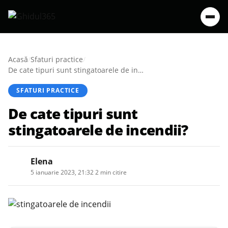
Acasă
/
Sfaturi practice
/
De cate tipuri sunt stingatoarele de incendii?
SFATURI PRACTICE
De cate tipuri sunt
stingatoarele de incendii?
Elena
5 ianuarie 2023, 21:32
·
2 min citire