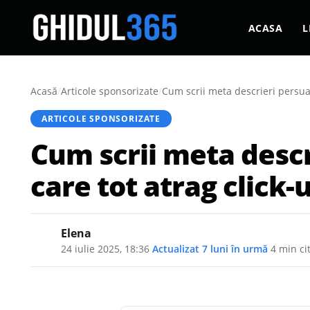
ACASA
L
Acasă
/
Articole sponsorizate
/
Cum scrii meta descrieri persuasi
ARTICOLE SPONSORIZATE
Cum scrii meta descri
care tot atrag click-u
Elena
24 iulie 2025, 18:36
·
Actualizat
7 luni în urmă
·
4 min cit