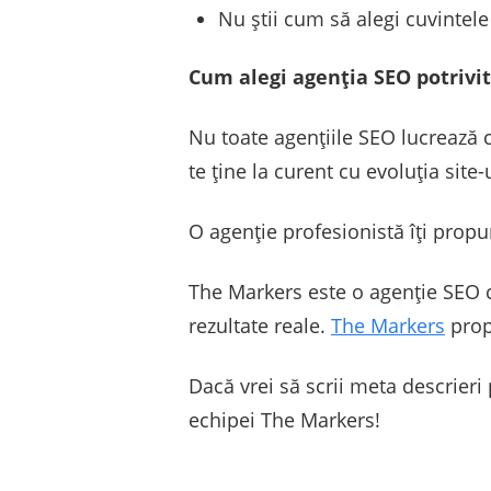
Nu știi cum să alegi cuvintele 
Cum alegi agenția SEO potrivi
Nu toate agențiile SEO lucrează co
te ține la curent cu evoluția site-
O agenție profesionistă îți propune
The Markers este o agenție SEO ca
rezultate reale.
The Markers
propu
Dacă vrei să scrii meta descrieri p
echipei The Markers!