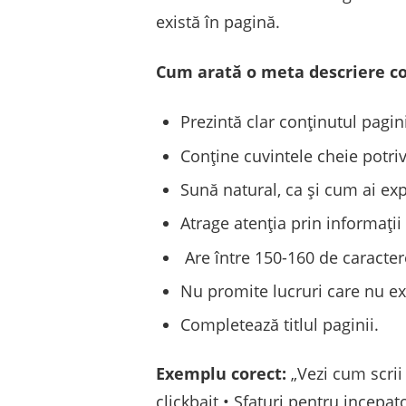
există în pagină.
Cum arată o meta descriere c
Prezintă clar conținutul pagini
Conține cuvintele cheie potriv
Sună natural, ca și cum ai exp
Atrage atenția prin informații 
Are între 150-160 de caracter
Nu promite lucruri care nu ex
Completează titlul paginii.
Exemplu corect:
„Vezi cum scrii 
clickbait • Sfaturi pentru incepato