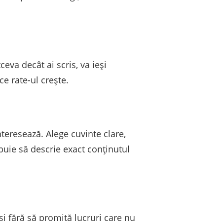
eva decât ai scris, va ieși
ce rate-ul crește.
nteresează. Alege cuvinte clare,
buie să descrie exact conținutul
și fără să promită lucruri care nu