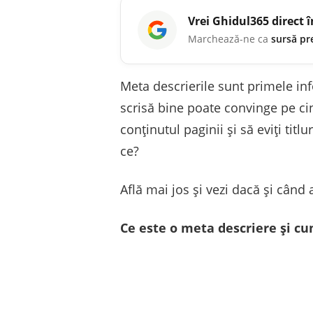
Vrei
Ghidul365
direct 
Marchează-ne ca
sursă pr
Meta descrierile sunt primele inf
scrisă bine poate convinge pe ci
conținutul paginii și să eviți titl
ce?
Află mai jos și vezi dacă și când
Ce este o meta descriere și cu