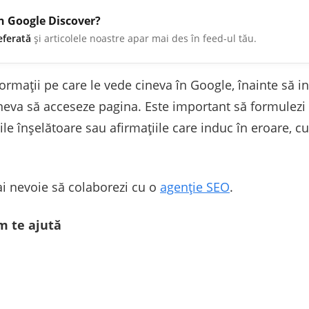
în Google Discover?
eferată
și articolele noastre apar mai des în feed-ul tău.
ormații pe care le vede cineva în Google, înainte să i
neva să acceseze pagina. Este important să formulezi c
urile înșelătoare sau afirmațiile care induc în eroare, c
 ai nevoie să colaborezi cu o
agenție SEO
.
m te ajută