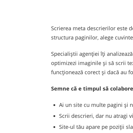
Scrierea meta descrierilor este 
structura paginilor, alege cuvinte
Specialiștii agenției îți analizează
optimizezi imaginile și să scrii t
funcționează corect și dacă au fost
Semne că e timpul să colabore
Ai un site cu multe pagini și n
Scrii descrieri, dar nu atragi vi
Site-ul tău apare pe poziții sl