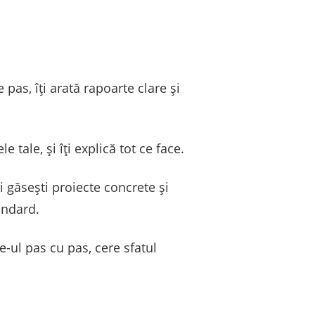
 pas, îți arată rapoarte clare și
 tale, și îți explică tot ce face.
i găsești proiecte concrete și
andard.
te-ul pas cu pas, cere sfatul