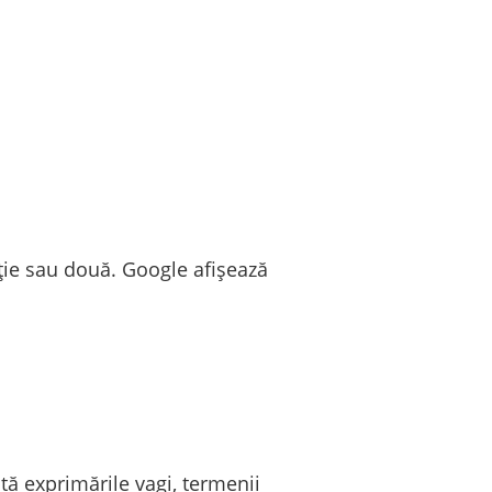
ție sau două. Google afișează
ită exprimările vagi, termenii