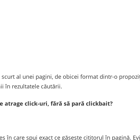
scurt al unei pagini, de obicei format dintr-o propozi
i în rezultatele căutării.
 atrage click-uri, fără să pară clickbait?
les în care spui exact ce găsește cititorul în pagină. Ev