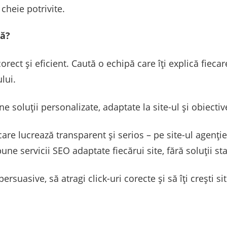
cheie potrivite.
tă?
rect și eficient. Caută o echipă care îți explică fiecare
ului.
 soluții personalizate, adaptate la site-ul și obiectivele
re lucrează transparent și serios – pe site-ul agenție
ne servicii SEO adaptate fiecărui site, fără soluții st
ersuasive, să atragi click-uri corecte și să îți crești si