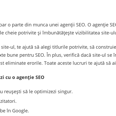
doar o parte din munca unei agenții SEO. O agenție SEO
le cheie potrivite și îmbunătățește vizibilitatea site-ul
 site-ul, te ajută să alegi titlurile potrivite, să constru
exte bune pentru SEO. În plus, verifică dacă site-ul se 
 eliminate erorile. Toate aceste lucruri te ajută să ai u
zi cu o agenție SEO
u reușești să le optimizezi singur.
zitatori.
abe în Google.