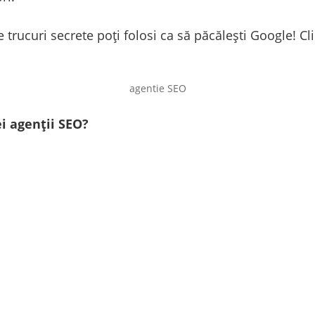
 trucuri secrete poți folosi ca să păcălești Google! Cl
agentie SEO
i agenții SEO?