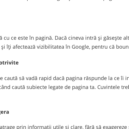
cu ce este în pagină. Dacă cineva intră și găsește altc
și îți afectează vizibilitatea în Google, pentru că boun
otrivite
are caută să vadă rapid dacă pagina răspunde la ce îi i
când caută subiecte legate de pagina ta. Cuvintele tre
gera
rage prin informații utile și clare, fără să exagereze 