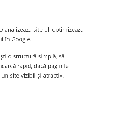
 analizează site-ul, optimizează
ui în Google.
iești o structură simplă, să
încarcă rapid, dacă paginile
n site vizibil și atractiv.