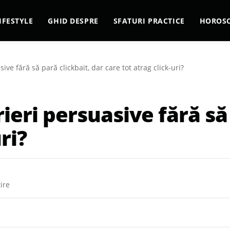
IFESTYLE
GHID DESPRE
SFATURI PRACTICE
HOROS
ve fără să pară clickbait, dar care tot atrag click-uri?
eri persuasive fără să 
ri?
ire