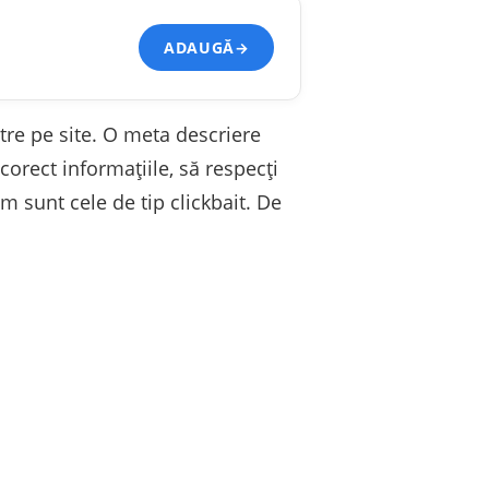
ADAUGĂ
→
ntre pe site. O meta descriere
orect informațiile, să respecți
um sunt cele de tip clickbait. De