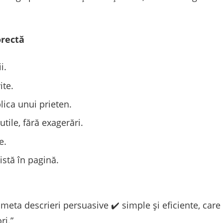
orectă
i.
ite.
lica unui prieten.
utile, fără exagerări.
e.
istă în pagină.
meta descrieri persuasive ✔️ simple și eficiente, care 
ri.”