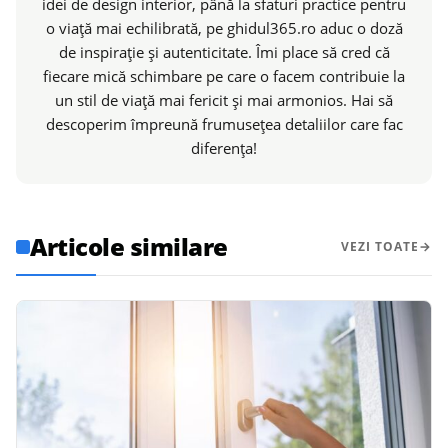
idei de design interior, până la sfaturi practice pentru
o viață mai echilibrată, pe ghidul365.ro aduc o doză
de inspirație și autenticitate. Îmi place să cred că
fiecare mică schimbare pe care o facem contribuie la
un stil de viață mai fericit și mai armonios. Hai să
descoperim împreună frumusețea detaliilor care fac
diferența!
Articole similare
VEZI TOATE