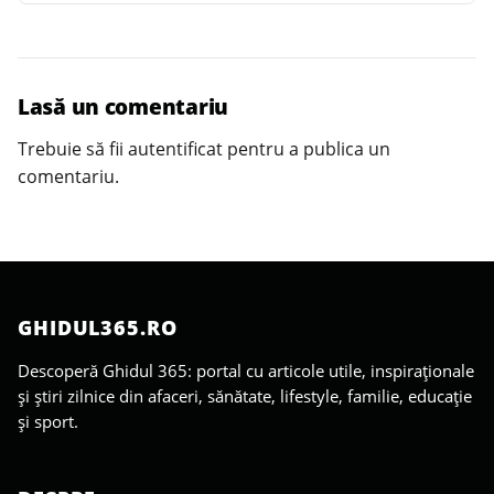
Lasă un comentariu
Trebuie să fii
autentificat
pentru a publica un
comentariu.
GHIDUL365.RO
Descoperă Ghidul 365: portal cu articole utile, inspiraționale
și știri zilnice din afaceri, sănătate, lifestyle, familie, educație
și sport.