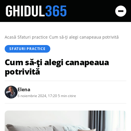
Acasă
/
Sfaturi practice
/
Cum să-ți alegi canapeaua potrivită
SFATURI PRACTICE
Cum să-ți alegi canapeaua
potrivită
Elena
6 noiembrie 2024, 17:20
·
5 min citire