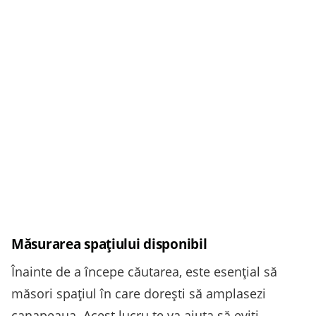
Măsurarea spațiului disponibil
Înainte de a începe căutarea, este esențial să
măsori spațiul în care dorești să amplasezi
canapeaua. Acest lucru te va ajuta să eviți