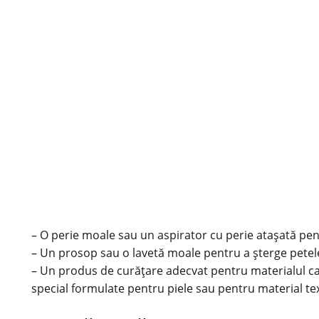
– O perie moale sau un aspirator cu perie atașată pen
– Un prosop sau o lavetă moale pentru a șterge petele 
– Un produs de curățare adecvat pentru materialul cana
special formulate pentru piele sau pentru material
tex