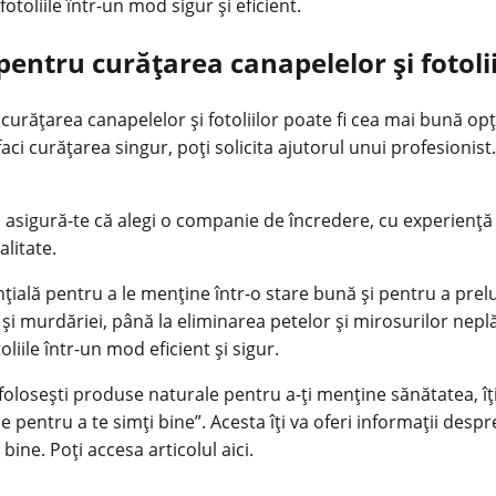
otoliile într-un mod sigur și eficient.
pentru curățarea canapelelor și fotolii
curățarea canapelelor și fotoliilor poate fi cea mai bună op
faci curățarea singur, poți solicita ajutorul unui profesioni
, asigură-te că alegi o companie de încredere, cu experiență 
alitate.
nțială pentru a le menține într-o stare bună și pentru a prelu
 murdăriei, până la eliminarea petelor și mirosurilor neplăcu
oliile într-un mod eficient și sigur.
să folosești produse naturale pentru a-ți menține sănătatea, 
pentru a te simți bine”. Acesta îți va oferi informații despre
bine. Poți accesa articolul
aici
.