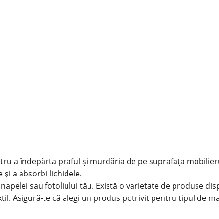
tru a îndepărta praful și murdăria de pe suprafața mobilieru
și a absorbi lichidele.
pelei sau fotoliului tău. Există o varietate de produse dispo
til
. Asigură-te că alegi un produs potrivit pentru tipul de mat