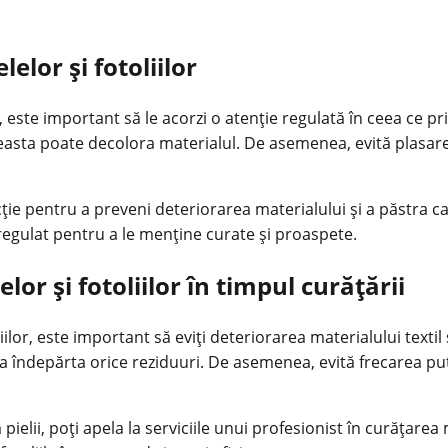
elor și fotoliilor
, este important să le acorzi o atenție regulată în ceea ce p
easta poate decolora materialul. De asemenea, evită plasarea
ție pentru a preveni deteriorarea materialului și a păstra can
regulat pentru a le menține curate și proaspete.
or și fotoliilor în timpul curățării
ilor, este important să eviți deteriorarea materialului textil 
u a îndepărta orice reziduuri. De asemenea, evită frecarea p
pielii, poți apela la serviciile unui profesionist în curățarea