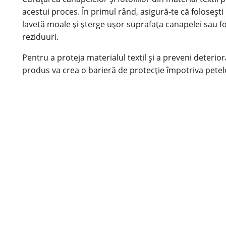
acestui proces. În primul rând, asigură-te că folosești
lavetă moale și șterge ușor suprafața canapelei sau fot
reziduuri.
Pentru a proteja materialul textil și a preveni deterio
produs va crea o barieră de protecție împotriva petelo