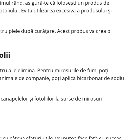
primul rând, asigură-te că folosești un produs de
oliului. Evită utilizarea excesivă a produsului și
ntru piele după curățare. Acest produs va crea o
lii
ru a le elimina. Pentru mirosurile de fum, poți
 animale de companie, poți aplica bicarbonat de sodiu
anapelelor și fotoliilor la surse de mirosuri
ar cu câteva sfaturi utile, vei putea face față cu succes