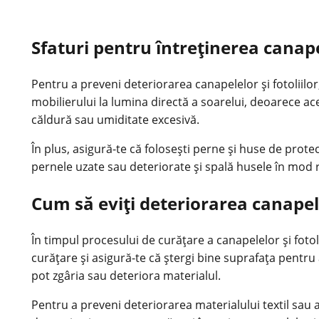
Sfaturi pentru întreținerea canapel
Pentru a preveni deteriorarea canapelelor și fotoliilor
mobilierului la lumina directă a soarelui, deoarece ac
căldură sau umiditate excesivă.
În plus, asigură-te că folosești perne și huse de protec
pernele uzate sau deteriorate și spală husele în mod 
Cum să eviți deteriorarea canapelel
În timpul procesului de curățare a canapelelor și fotoli
curățare și asigură-te că ștergi bine suprafața pentr
pot zgâria sau deteriora materialul.
Pentru a preveni deteriorarea materialului textil sau a 