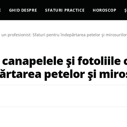
E
GHID DESPRE
SFATURI PRACTICE
HOROSCOP
Ș
ca un profesionist: Sfaturi pentru îndepărtarea petelor și mirosurilo
canapelele și fotoliile 
ărtarea petelor și miro