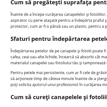
Cum să pregătești suprafața pent
Înainte de a începe curățarea canapelelor și fotoliilo
aspirator cu perie atașată pentru a îndepărta praful ș
protector, cum ar fi o pânză sau un plastic, pentru a 
Sfaturi pentru îndepărtarea petelo
Îndepărtarea petelor
de pe canapele și fotolii poate fi
cafea, ceai sau alte lichide, încearcă să absorbi cât m
materialul canapelei sau fotoliului tău și tamponează
Pentru petele mai persistente, cum ar fi cele de grăsim
să acționeze timp de câteva minute înainte de a șterg
poți solicita ajutorul unui profesionist în curățarea mo
Cum să cureți canapelele și fotolii