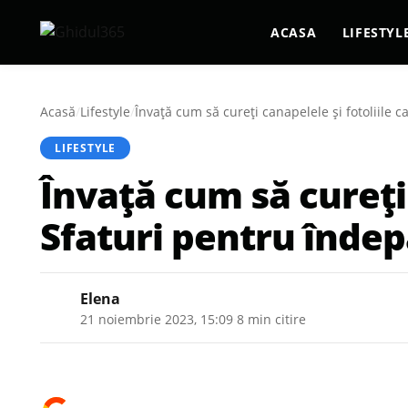
ACASA
LIFESTYL
Acasă
/
Lifestyle
/
Învață cum să cureți canapelele și fotoliile 
LIFESTYLE
Învață cum să cureți 
Sfaturi pentru îndep
Elena
21 noiembrie 2023, 15:09
·
8 min citire