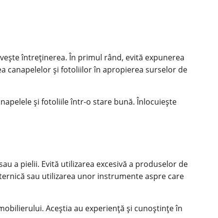
rivește întreținerea. În primul rând, evită expunerea
 canapelelor și fotoliilor în apropierea surselor de
apelele și fotoliile într-o stare bună. Înlocuiește
sau a pielii. Evită utilizarea excesivă a produselor de
uternică sau utilizarea unor instrumente aspre care
 mobilierului. Aceștia au experiență și cunoștințe în