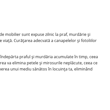
de mobilier sunt expuse zilnic la praf, murdărie și
e viață. Curățarea adecvată a canapelelor și fotoliilor
a îndepărta praful și murdăria acumulate în timp, ceea
rea va elimina petele și mirosurile neplăcute, ceea ce
ținerea unui mediu sănătos în locuința ta, eliminând