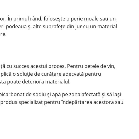
or. În primul rând, folosește o perie moale sau un
ri podeaua și alte suprafețe din jur cu un material
re.
 față cu succes acestui proces. Pentru petele de vin,
 aplică o soluție de curățare adecvată pentru
sta poate deteriora materialul.
bicarbonat de sodiu și apă pe zona afectată și să lași
n produs specializat pentru îndepărtarea acestora sau