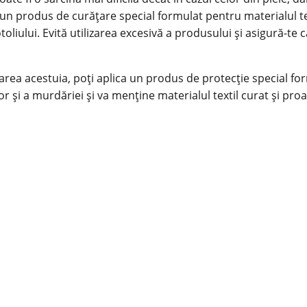
 un produs de curățare special formulat pentru materialul tex
oliului. Evită utilizarea excesivă a produsului și asigură-te
rarea acestuia, poți aplica un produs de protecție special fo
r și a murdăriei și va menține materialul textil curat și pro