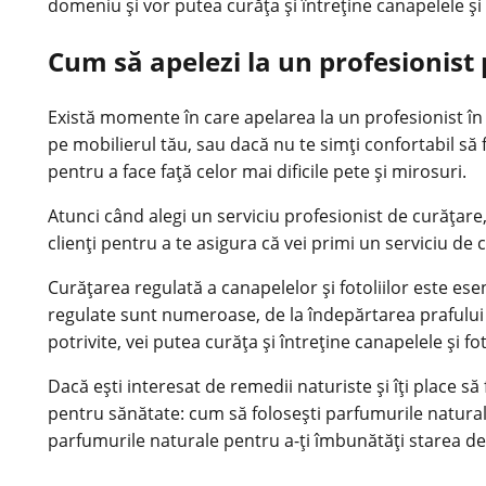
domeniu și vor putea curăța și întreține canapelele și f
Cum să apelezi la un profesionist 
Există momente în care apelarea la un profesionist în 
pe mobilierul tău, sau dacă nu te simți confortabil să 
pentru a face față celor mai dificile pete și mirosuri.
Atunci când alegi un serviciu profesionist de curățare
clienți pentru a te asigura că vei primi un serviciu de c
Curățarea regulată a canapelelor și fotoliilor este ese
regulate sunt numeroase, de la îndepărtarea prafului și
potrivite, vei putea curăța și întreține canapelele și fot
Dacă ești interesat de remedii naturiste și îți place 
pentru sănătate: cum să folosești parfumurile naturale 
parfumurile naturale pentru a-ți îmbunătăți starea de 