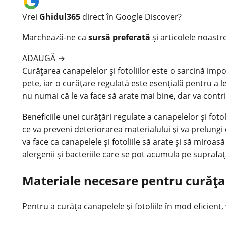
Vrei
Ghidul365
direct în Google Discover?
Marchează-ne ca
sursă preferată
și articolele noastr
ADAUGĂ
→
Curățarea canapelelor și fotoliilor este o sarcină impo
pete, iar o curățare regulată este esențială pentru a l
nu numai că le va face să arate mai bine, dar va contr
Beneficiile unei curățări regulate a canapelelor și fo
ce va preveni deteriorarea materialului și va prelungi
va face ca canapelele și fotoliile să arate și să miroa
alergenii și bacteriile care se pot acumula pe suprafaț
Materiale necesare pentru curățare
Pentru a curăța canapelele și fotoliile în mod eficient