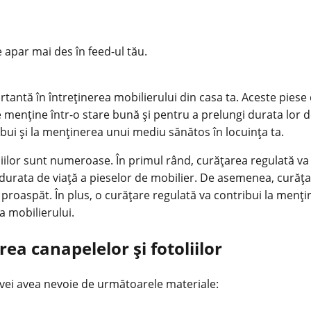
e apar mai des în feed-ul tău.
rtantă în întreținerea mobilierului din casa ta. Aceste piese 
e menține într-o stare bună și pentru a prelungi durata lor d
ibui și la menținerea unui mediu sănătos în locuința ta.
toliilor sunt numeroase. În primul rând, curățarea regulată v
 durata de viață a pieselor de mobilier. De asemenea, curăța
să proaspăt. În plus, o curățare regulată va contribui la men
a mobilierului.
a canapelelor și fotoliilor
, vei avea nevoie de următoarele materiale: