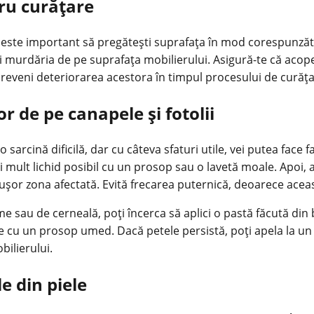
ru curățare
r, este important să pregătești suprafața în mod corespunzăt
i murdăria de pe suprafața mobilierului. Asigură-te că acope
preveni deteriorarea acestora în timpul procesului de curăța
r de pe canapele și fotolii
 o sarcină dificilă, dar cu câteva sfaturi utile, vei putea face
ai mult lichid posibil cu un prosop sau o lavetă moale. Apoi,
 ușor zona afectată. Evită frecarea puternică, deoarece acea
e sau de cerneală, poți încerca să aplici o pastă făcută din 
e cu un prosop umed. Dacă petele persistă, poți apela la u
bilierului.
le din piele