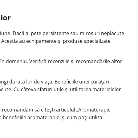
lor
țiune. Dacă ai pete persistente sau mirosuri neplăcute
st. Aceștia au echipamente și produse specializate
în domeniu. Verifică recenziile și recomandările altor
ngi durata lor de viață. Beneficiile unei curățări
te. Cu câteva sfaturi utile și utilizarea materialelor
îți recomandăm să citești articolul „Aromaterapie
 beneficiile aromaterapiei și cum poți utiliza