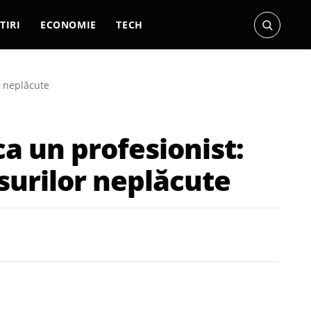
TIRI
ECONOMIE
TECH
r neplăcute
ca un profesionist:
surilor neplăcute