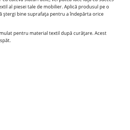
til al piesei tale de mobilier. Aplică produsul pe o
 că ștergi bine suprafața pentru a îndepărta orice
rmulat pentru material textil după curățare. Acest
aspăt.