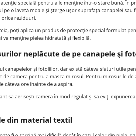
o atenție specială pentru a le menține într-o stare bună. În 
 pe o lavetă moale și șterge ușor suprafața canapelei sau fot
 orice reziduuri.
teia, poți aplica un produs de protecție special formulat pe
 va menține pielea hidratată și flexibilă.
rilor neplăcute de pe canapele și foto
 canapelelor și fotoliilor, dar există câteva
sfaturi utile
pent
zant de cameră pentru a masca mirosul. Pentru mirosurile de
de câteva ore înainte de a aspira.
t să aerisești camera în mod regulat și să eviți expunerea c
le din material textil
oate fi o sarcină mai dificilă decât în cazul celor din piele, d