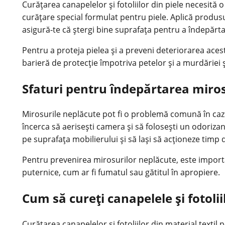
Curățarea canapelelor și fotoliilor din piele necesită 
curățare special formulat pentru piele. Aplică produsul
asigură-te că ștergi bine suprafața pentru a îndepărta
Pentru a proteja pielea și a preveni deteriorarea aces
barieră de protecție împotriva petelor și a murdăriei și
Sfaturi pentru îndepărtarea mirosu
Mirosurile neplăcute pot fi o problemă comună în cazul
încerca să aerisești camera și să folosești un odori
pe suprafața mobilierului și să lași să acționeze timp 
Pentru prevenirea mirosurilor neplăcute, este importan
puternice, cum ar fi fumatul sau gătitul în apropiere.
Cum să cureți canapelele și fotolii
Curățarea canapelelor și fotoliilor din material textil p