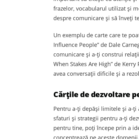
frazelor, vocabularul utilizat și
despre comunicare și să înveți teh
Un exemplu de carte care te poat
Influence People” de Dale Carneg
comunicare și a-ți construi relaț
When Stakes Are High” de Kerry Pa
avea conversații dificile și a rezo
Cărțile de dezvoltare p
Pentru a-ți depăși limitele și a-ț
sfaturi și strategii pentru a-ți de
pentru tine, poți începe prin a id
concentrează pe aceste domenii