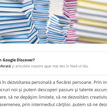
în Google Discover?
eferată
și articolele noastre apar mai des în feed-ul tău.
lă în dezvoltarea personală a fiecărei persoane. Prin i
cruri noi și putem descoperi pasiuni și talente ascun
are, să ne depășim limitele, să ne dezvoltăm creativit
semenea, prin intermediul cărților, putem să ne dezvo