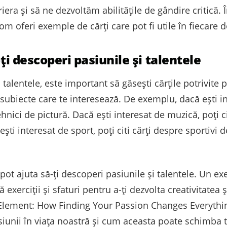
era și să ne dezvoltăm abilitățile de gândire critică. 
vom oferi exemple de cărți care pot fi utile în fiecare
-ți descoperi pasiunile și talentele
 talentele, este important să găsești cărțile potrivite 
 subiecte care te interesează. De exemplu, dacă ești int
hnici de pictură. Dacă ești interesat de muzică, poți ci
ești interesat de sport, poți citi cărți despre sportivi
pot ajuta să-ți descoperi pasiunile și talentele. Un ex
exerciții și sfaturi pentru a-ți dezvolta creativitatea
he Element: How Finding Your Passion Changes Everyth
siunii în viața noastră și cum aceasta poate schimba t