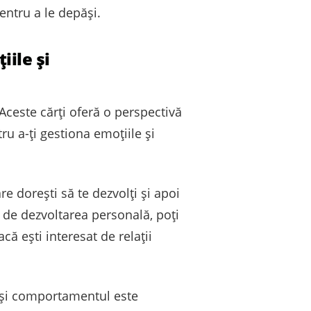
entru a le depăși.
iile și
 Aceste cărți oferă o perspectivă
ru a-ți gestiona emoțiile și
re dorești să te dezvolți și apoi
 de dezvoltarea personală, poți
ă ești interesat de relații
e și comportamentul este