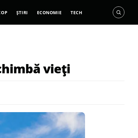
COP
ȘTIRI
ECONOMIE
TECH
schimbă vieți