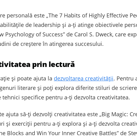
e personală este „The 7 Habits of Highly Effective Pe
 abilitățile de leadership și a-ți atinge obiectivele per
ew Psychology of Success” de Carol S. Dweck, care ex
tudini de creștere în atingerea succesului.
tivitatea prin lectură
ație și poate ajuta la
dezvoltarea creativității
. Pentru 
e genuri literare și poți explora diferite stiluri de scrie
tehnici specifice pentru a-ți dezvolta creativitatea.
 ajuta să-ți dezvolți creativitatea este „Big Magic: C
i și exerciții pentru a-ți explora și a-ți dezvolta creati
he Blocks and Win Your Inner Creative Battles” de Ste