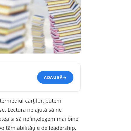
ADAUGĂ
→
ntermediul cărților, putem
se. Lectura ne ajută să ne
atea și să ne înțelegem mai bine
ltăm abilitățile de leadership,