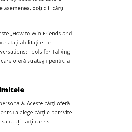
e asemenea, poți citi cărți
 este „How to Win Friends and
unătăți abilitățile de
versations: Tools for Talking
care oferă strategii pentru a
limitele
 personală. Aceste cărți oferă
Pentru a alege cărțile potrivite
 să cauți cărți care se