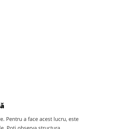
ră
e. Pentru a face acest lucru, este
le. Poți observa structura