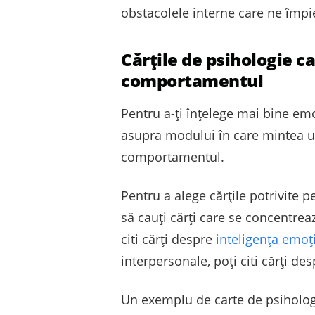
obstacolele interne care ne împie
Cărțile de psihologie ca
comportamentul
Pentru a-ți înțelege mai bine emo
asupra modului în care mintea uma
comportamentul.
Pentru a alege cărțile potrivite p
să cauți cărți care se concentre
citi cărți despre
inteligența emoț
interpersonale, poți citi cărți d
Un exemplu de carte de psihologi