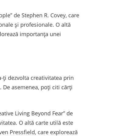
ople” de Stephen R. Covey, care
sonale și profesionale. O altă
plorează importanța unei
a-ți dezvolta creativitatea prin
re. De asemenea, poți citi cărți
reative Living Beyond Fear” de
vitatea. O altă carte utilă este
ven Pressfield, care explorează