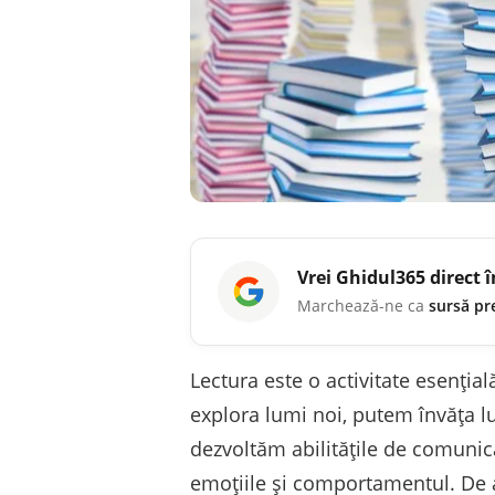
Vrei
Ghidul365
direct 
Marchează-ne ca
sursă pr
Lectura este o activitate esenția
explora lumi noi, putem învăța lu
dezvoltăm abilitățile de comunic
emoțiile și comportamentul. De a