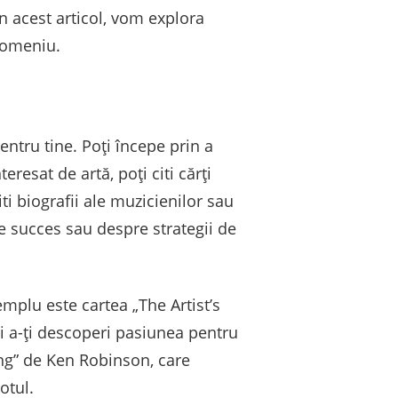
În acest articol, vom explora
 domeniu.
pentru tine. Poți începe prin a
eresat de artă, poți citi cărți
ti biografii ale muzicienilor sau
 de succes sau despre strategii de
emplu este cartea „The Artist’s
 și a-ți descoperi pasiunea pentru
ing” de Ken Robinson, care
otul.