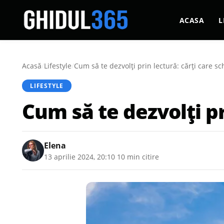
ACASA
L
Acasă
/
Lifestyle
/
Cum să te dezvolți prin lectură: cărți care sc
LIFESTYLE
Cum să te dezvolți pr
Elena
13 aprilie 2024, 20:10
·
10 min citire