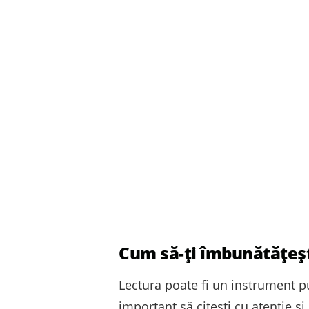
Cum să-ți îmbunătățești
Lectura poate fi un instrument pu
important să citești cu atenție ș