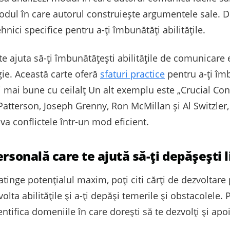
 modul în care autorul construiește argumentele sale. D
nici specifice pentru a-ți îmbunătăți abilitățile.
e ajuta să-ți îmbunătățești abilitățile de comunicare
ie. Această carte oferă
sfaturi practice
pentru a-ți îmb
ii mai bune cu ceilalț Un alt exemplu este „Crucial Con
tterson, Joseph Grenny, Ron McMillan și Al Switzler, 
lva conflictele într-un mod eficient.
ersonală care te ajută să-ți depășești 
i atinge potențialul maxim, poți citi cărți de dezvoltare
zvolta abilitățile și a-ți depăși temerile și obstacolele. 
entifica domeniile în care dorești să te dezvolți și apoi
.