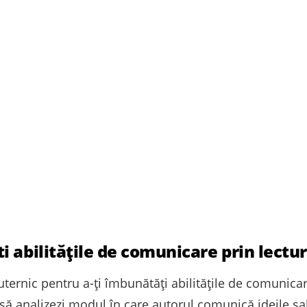
 abilitățile de comunicare prin lectu
ternic pentru a-ți îmbunătăți abilitățile de comunicar
i să analizezi modul în care autorul comunică ideile sa