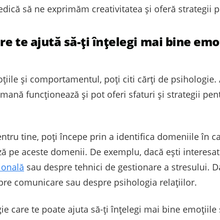
dică să ne exprimăm creativitatea și oferă strategii p
re te ajută să-ți înțelegi mai bine emoț
țiile și comportamentul, poți citi cărți de psihologie.
nă funcționează și pot oferi sfaturi și strategii pent
entru tine, poți începe prin a identifica domeniile în ca
ază pe aceste domenii. De exemplu, dacă ești interesat
ională
sau despre tehnici de gestionare a stresului. Dac
espre comunicare sau despre psihologia relațiilor.
e care te poate ajuta să-ți înțelegi mai bine emoțiil