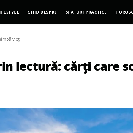
IFESTYLE
GHID DESPRE
SFATURI PRACTICE
HOROS
himbă vieți
in lectură: cărți care 