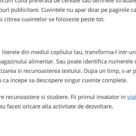
recum cutia preferata de cereale sau semnele stradale 
ouri publicitare. Cuvintele nu apar doar pe paginile car
i citirea cuvintelor se foloseste peste tot.
literele din mediul copilului tau, transforma-l intr-un 
magazinului alimentar. Sau poate identifica numerele d
ntizarea si recunoasterea textului. Dupa un timp, s-ar 
au ca incepe sa descopere singur cuvinte complete.
e recunoastere si studiere. Fii primul invatator in
via
u faceti oricare alta activitate de dezvoltare.