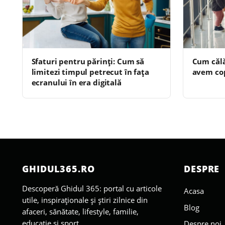
Sfaturi pentru părinți: Cum să
Cum călă
limitezi timpul petrecut în fața
avem cop
ecranului în era digitală
GHIDUL365.RO
DESPRE
Descoperă Ghidul 365: portal cu articole
Acasa
utile, inspiraționale și știri zilnice din
Blog
afaceri, sănătate, lifestyle, familie,
educație și sport.
Despre noi