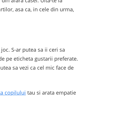
din afara casei. Uita-te la
tilor, asa ca, in cele din urma,
joc. S-ar putea sa ii ceri sa
e pe eticheta gustarii preferate.
putea sa vezi ca cel mic face de
ta copilului
tau si arata empatie