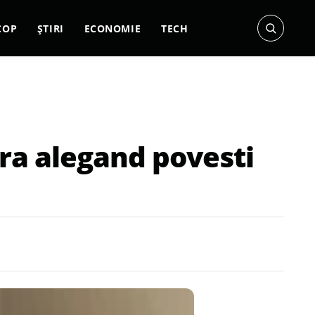
COP
ȘTIRI
ECONOMIE
TECH
ura alegand povesti