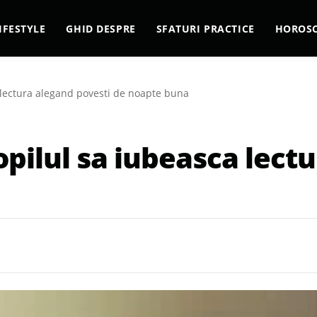
IFESTYLE
GHID DESPRE
SFATURI PRACTICE
HOROS
a lectura alegand povesti de noapte buna
copilul sa iubeasca lect