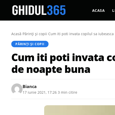
ACASA
L
Acasă
/
Părinți și copii
/
Cum iti poti invata copilul sa iubeasc
PĂRINȚI ȘI COPII
Cum iti poti invata 
de noapte buna
Bianca
17 iunie 2021, 17:26
·
3 min citire