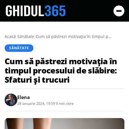
Acasă
/
Sănătate
/
Cum să păstrezi motivația în timpul procesului de slăbire: Sfaturi și trucuri
SĂNĂTATE
Cum să păstrezi motivația în
timpul procesului de slăbire:
Sfaturi și trucuri
Elena
28 ianuarie 2024, 19:59
·
9 min citire