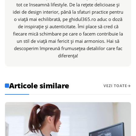
tot ce înseamnă lifestyle. De la rețete delicioase și
idei de design interior, până la sfaturi practice pentru
o viață mai echilibrată, pe ghidul365.ro aduc o doză
de inspirație și autenticitate. Îmi place să cred că
fiecare mică schimbare pe care o facem contribuie la
un stil de viață mai fericit și mai armonios. Hai să
descoperim împreună frumusețea detaliilor care fac
diferența!
Articole similare
VEZI TOATE