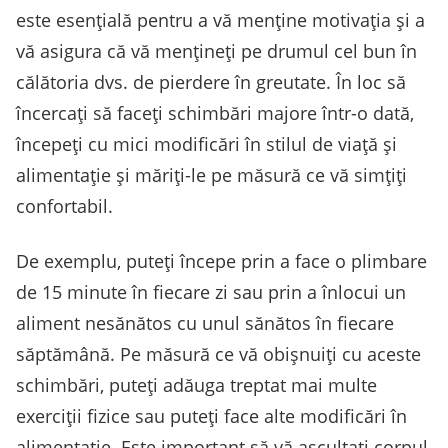
este esențială pentru a vă menține motivația și a
vă asigura că vă mențineți pe drumul cel bun în
călătoria dvs. de pierdere în greutate. În loc să
încercați să faceți schimbări majore într-o dată,
începeți cu mici modificări în stilul de viață și
alimentație și măriți-le pe măsură ce vă simțiți
confortabil.
De exemplu, puteți începe prin a face o plimbare
de 15 minute în fiecare zi sau prin a înlocui un
aliment nesănătos cu unul sănătos în fiecare
săptămână. Pe măsură ce vă obișnuiți cu aceste
schimbări, puteți adăuga treptat mai multe
exerciții fizice sau puteți face alte modificări în
alimentație. Este important să vă ascultați corpul