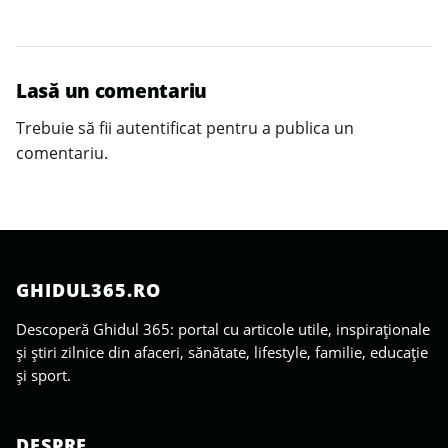
Lasă un comentariu
Trebuie să fii
autentificat
pentru a publica un
comentariu.
GHIDUL365.RO
Descoperă Ghidul 365: portal cu articole utile, inspiraționale
și știri zilnice din afaceri, sănătate, lifestyle, familie, educație
și sport.
DESPRE