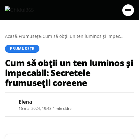
Acasă
/
Frumusețe
/
Cum să obții un ten luminos și impecabil: Secretele frumuseții coreene
FRUMUSEȚE
Cum să obții un ten luminos și
impecabil: Secretele
frumuseții coreene
Elena
16 mai 2024, 19:43
·
4 min citire