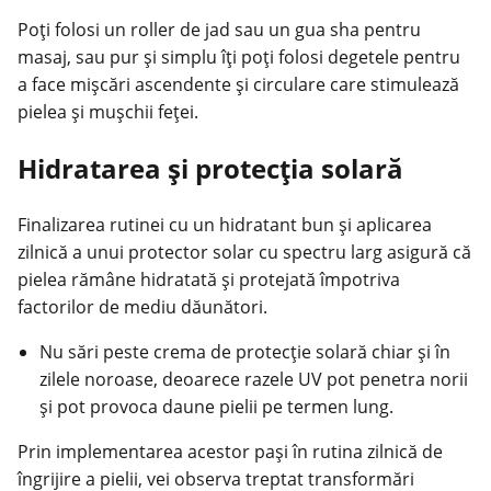
Poți folosi un roller de jad sau un gua sha pentru
masaj, sau pur și simplu îți poți folosi degetele pentru
a face mișcări ascendente și circulare care stimulează
pielea și mușchii feței.
Hidratarea și protecția solară
Finalizarea rutinei cu un hidratant bun și aplicarea
zilnică a unui protector solar cu spectru larg asigură că
pielea rămâne hidratată și protejată împotriva
factorilor de mediu dăunători.
Nu sări peste crema de protecție solară chiar și în
zilele noroase, deoarece razele UV pot penetra norii
și pot provoca daune pielii pe termen lung.
Prin implementarea acestor pași în rutina zilnică de
îngrijire a pielii, vei observa treptat transformări