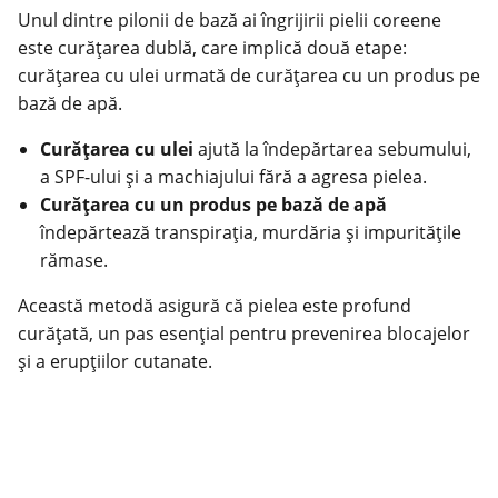
Unul dintre pilonii de bază ai îngrijirii pielii coreene
este curățarea dublă, care implică două etape:
curățarea cu ulei urmată de curățarea cu un produs pe
bază de apă.
Curățarea cu ulei
ajută la îndepărtarea sebumului,
a SPF-ului și a machiajului fără a agresa pielea.
Curățarea cu un produs pe bază de apă
îndepărtează transpirația, murdăria și impuritățile
rămase.
Această metodă asigură că pielea este profund
curățată, un pas esențial pentru prevenirea blocajelor
și a erupțiilor cutanate.