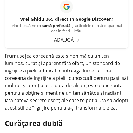
Vrei
Ghidul365
direct în Google Discover?
Marchează-ne ca
sursă preferată
și articolele noastre apar mai
des în feed-ul tău.
ADAUGĂ
→
Frumusețea coreeană este sinonimă cu un ten
luminos, curat și aparent fără efort, un standard de
îngrijire a pielii admirat în întreaga lume. Rutina
coreeană de îngrijire a pielii, cunoscută pentru pașii săi
multipli și atenția acordată detaliilor, este concepută
pentru a obține și menține un ten sănătos și radiant.
Iată câteva secrete esențiale care te pot ajuta să adopți
acest stil de îngrijire pentru a-ți transforma pielea.
Curățarea dublă