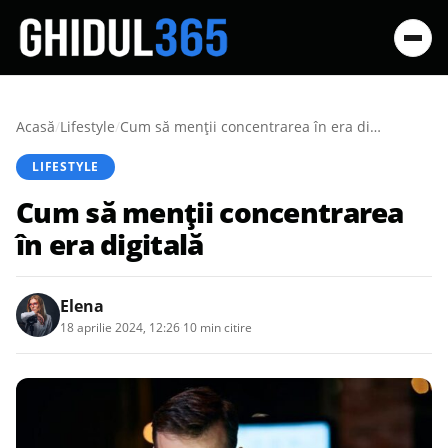
Acasă
/
Lifestyle
/
Cum să menții concentrarea în era digitală
LIFESTYLE
Cum să menții concentrarea
în era digitală
Elena
18 aprilie 2024, 12:26
·
10 min citire