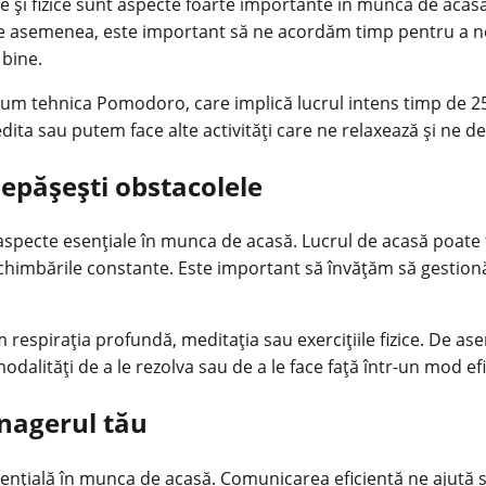
le și fizice sunt aspecte foarte importante în munca de acas
e asemenea, este important să ne acordăm timp pentru a ne î
 bine.
ecum tehnica Pomodoro, care implică lucrul intens timp de 2
ita sau putem face alte activități care ne relaxează și ne de
depășești obstacolele
aspecte esențiale în munca de acasă. Lucrul de acasă poate f
la schimbările constante. Este important să învățăm să gesti
m respirația profundă, meditația sau exercițiile fizice. De
odalități de a le rezolva sau de a le face față într-un mod efi
anagerul tău
nțială în munca de acasă. Comunicarea eficientă ne ajută să 