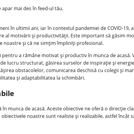
e apar mai des în feed-ul tău.
ni în ultimii ani, iar în contextul pandemiei de COVID-19, a
e al motivării și productivității. Este important să găsim m
e noastre și că ne simțim împliniți profesional.
egii pentru a rămâne motivat și productiv în munca de acasă. 
de lucru structurat, găsirea surselor de inspirație și energie
epășirea obstacolelor, comunicarea deschisă cu colegii și man
litatea și adaptabilitatea la schimbări.
abile
ială în munca de acasă. Aceste obiective ne oferă o direcție 
biectivele noastre sunt realiste și realizabile, astfel încât 