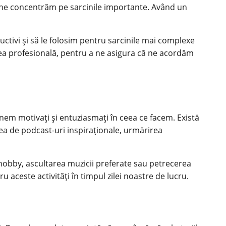
 ne concentrăm pe sarcinile importante. Având un
ctivi și să le folosim pentru sarcinile mai complexe
 cea profesională, pentru a ne asigura că ne acordăm
nem motivați și entuziasmați în ceea ce facem. Există
area de podcast-uri inspiraționale, urmărirea
i hobby, ascultarea muzicii preferate sau petrecerea
aceste activități în timpul zilei noastre de lucru.