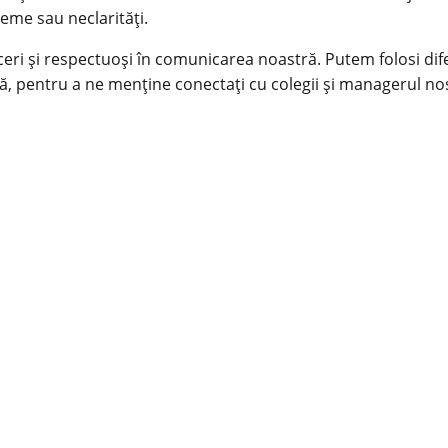
leme sau neclarități.
eri și respectuoși în comunicarea noastră. Putem folosi dife
ă, pentru a ne menține conectați cu colegii și managerul no