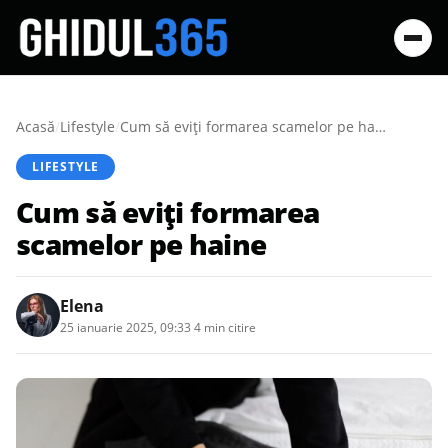
Acasă
/
Lifestyle
/
Cum să eviți formarea scamelor pe haine
LIFESTYLE
Cum să eviți formarea
scamelor pe haine
Elena
25 ianuarie 2025, 09:33
·
4 min citire