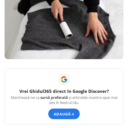
Vrei
Ghidul365
direct în Google Discover?
Marchează-ne ca
sursă preferată
și articolele noastre apar mai
des în feed-ul tău.
ADAUGĂ
→