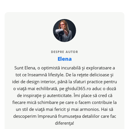
DESPRE AUTOR
Elena
Sunt Elena, o optimistă incurabilă și exploratoare a
tot ce înseamnă lifestyle. De la rețete delicioase și
idei de design interior, până la sfaturi practice pentru
o viață mai echilibrată, pe ghidul365.ro aduc o doză
de inspirație și autenticitate. Îmi place să cred că
fiecare mică schimbare pe care o facem contribuie la
un stil de viață mai fericit și mai armonios. Hai să
descoperim împreună frumusețea detaliilor care fac
diferența!