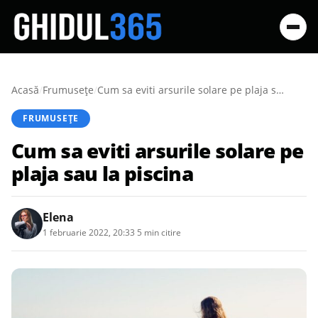
Acasă
/
Frumusețe
/
Cum sa eviti arsurile solare pe plaja sau la piscina
FRUMUSEȚE
Cum sa eviti arsurile solare pe
plaja sau la piscina
Elena
1 februarie 2022, 20:33
·
5 min citire