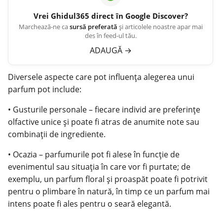
Vrei
Ghidul365
direct în Google Discover?
Marchează-ne ca
sursă preferată
și articolele noastre apar mai
des în feed-ul tău.
ADAUGĂ
→
Diversele aspecte care pot influența alegerea unui
parfum pot include:
• Gusturile personale – fiecare individ are preferințe
olfactive unice și poate fi atras de anumite note sau
combinații de ingrediente.
• Ocazia – parfumurile pot fi alese în funcție de
evenimentul sau situația în care vor fi purtate; de
exemplu, un parfum floral și proaspăt poate fi potrivit
pentru o plimbare în natură, în timp ce un parfum mai
intens poate fi ales pentru o seară elegantă.