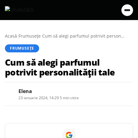
Acasă
/
Frumusețe
/
Cum să alegi parfumul potrivit personalității tale
FRUMUSEȚE
Cum să alegi parfumul
potrivit personalității tale
Elena
23 ianuarie 2024, 14:29
·
5 min citire