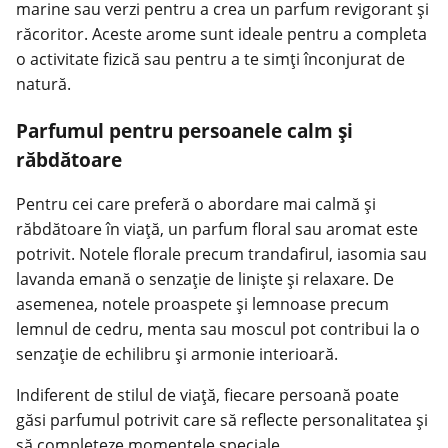
marine sau verzi pentru a crea un parfum revigorant și
răcoritor. Aceste arome sunt ideale pentru a completa
o activitate fizică sau pentru a te simți înconjurat de
natură.
Parfumul pentru persoanele calm și
răbdătoare
Pentru cei care preferă o abordare mai calmă și
răbdătoare în viață, un parfum floral sau aromat este
potrivit. Notele florale precum trandafirul, iasomia sau
lavanda emană o senzație de liniște și relaxare. De
asemenea, notele proaspete și lemnoase precum
lemnul de cedru, menta sau moscul pot contribui la o
senzație de echilibru și armonie interioară.
Indiferent de stilul de viață, fiecare persoană poate
găsi parfumul potrivit care să reflecte personalitatea și
să completeze momentele speciale.