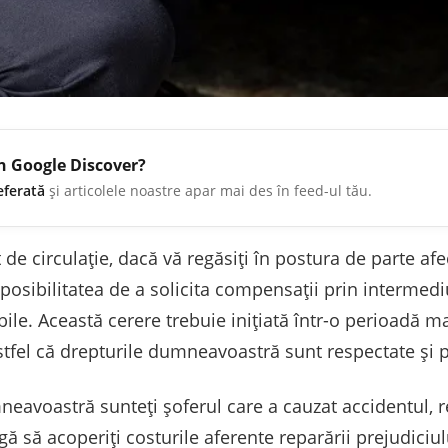
în Google Discover?
eferată
și articolele noastre apar mai des în feed-ul tău.
t de circulație, dacă vă regăsiți în postura de parte afe
posibilitatea de a solicita compensații prin intermedi
ile. Această cerere trebuie inițiată într-o perioadă m
astfel că drepturile dumneavoastră sunt respectate și p
neavoastră sunteți șoferul care a cauzat accidentul, 
ligă să acoperiți costurile aferente reparării prejudiciu