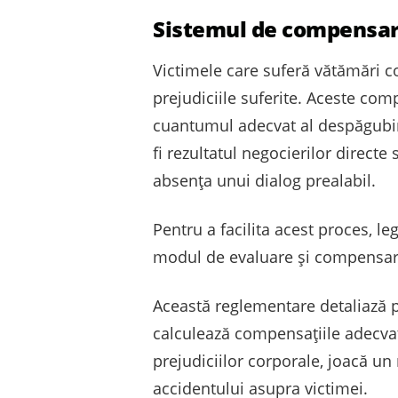
Sistemul de compensare
Victimele care suferă vătămări 
prejudiciile suferite. Aceste comp
cuantumul adecvat al despăgubiri
fi rezultatul negocierilor directe 
absența unui dialog prealabil.
Pentru a facilita acest proces, le
modul de evaluare și compensare
Această reglementare detaliază p
calculează compensațiile adecvate
prejudiciilor corporale, joacă un
accidentului asupra victimei.