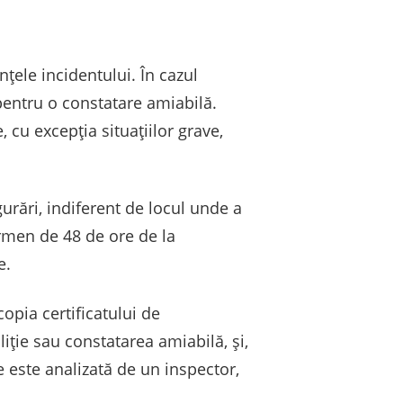
țele incidentului. În cazul
pentru o constatare amiabilă.
 cu excepția situațiilor grave,
urări, indiferent de locul unde a
ermen de 48 de ore de la
e.
pia certificatului de
iție sau constatarea amiabilă, și,
este analizată de un inspector,