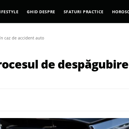
IFESTYLE
GHID DESPRE
SFATURI PRACTICE
HOROS
n caz de accident auto
ocesul de despăgubire 