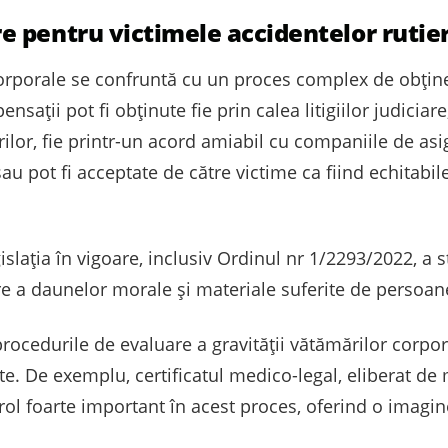
 pentru victimele accidentelor rutie
corporale se confruntă cu un proces complex de obțin
ensații pot fi obținute fie prin calea litigiilor judici
lor, fie printr-un acord amiabil cu companiile de asi
sau pot fi acceptate de către victime ca fiind echitabile
gislația în vigoare, inclusiv Ordinul nr 1/2293/2022, a s
 a daunelor morale și materiale suferite de persoane
rocedurile de evaluare a gravității vătămărilor corpor
. De exemplu, certificatul medico-legal, eliberat de m
 rol foarte important în acest proces, oferind o imagi