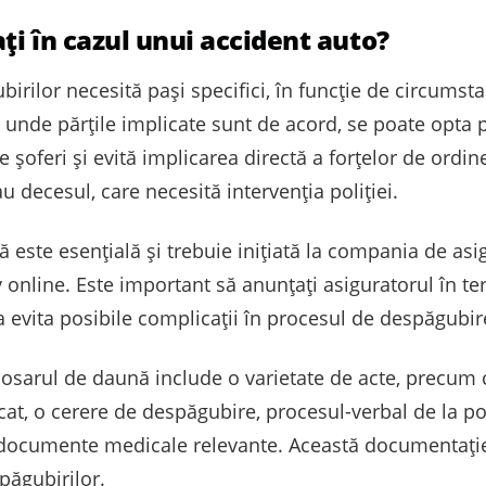
i în cazul unui accident auto?
rilor necesită pași specifici, în funcție de circumstan
 unde părțile implicate sunt de acord, se poate opta 
oferi și evită implicarea directă a forțelor de ordine,
u decesul, care necesită intervenția poliției.
ste esențială și trebuie inițiată la compania de asig
iv online. Este important să anunțați asiguratorul în t
 evita posibile complicații în procesul de despăgubir
arul de daună include o varietate de acte, precum co
cat, o cerere de despăgubire, procesul-verbal de la pol
 documente medicale relevante. Această documentație 
păgubirilor.