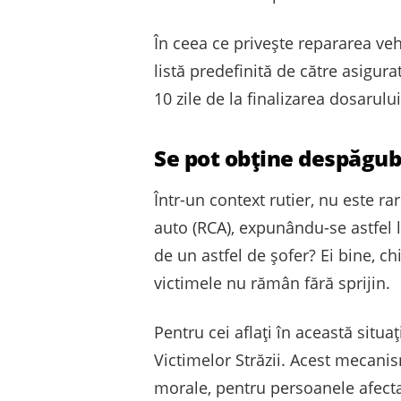
În ceea ce privește repararea vehi
listă predefinită de către asigur
10 zile de la finalizarea dosarulu
Se pot obține despăgub
Într-un context rutier, nu este ra
auto (RCA), expunându-se astfel l
de un astfel de șofer? Ei bine, c
victimele nu rămân fără sprijin.
Pentru cei aflați în această situa
Victimelor Străzii. Acest mecani
morale, pentru persoanele afecta