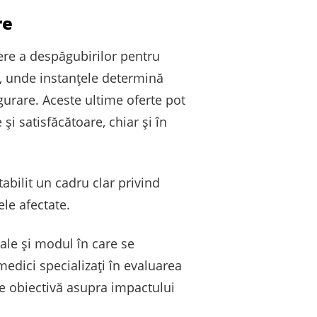
re
ere a despăgubirilor pentru
are, unde instanțele determină
gurare. Aceste ultime oferte pot
 și satisfăcătoare, chiar și în
tabilit un cadru clar privind
le afectate.
ale și modul în care se
edici specializați în evaluarea
ne obiectivă asupra impactului