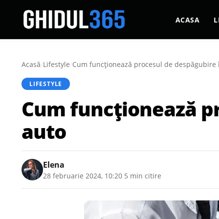
ACASA
L
Acasă
/
Lifestyle
/
Cum funcționează procesul de despăgubire î
LIFESTYLE
Cum funcționează pr
auto
Elena
28 februarie 2024, 10:20
·
5 min citire