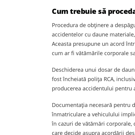
Cum trebuie să procedaț
Procedura de obținere a despăgubi
accidentelor cu daune materiale,
Aceasta presupune un acord între ș
cum ar fi vătămările corporale sa
Deschiderea unui dosar de daună e
fost încheiată polița RCA, inclus
producerea accidentului pentru a
Documentația necesară pentru dos
înmatriculare a vehiculului impli
în cazuri de vătămări corporale,
care decide asupra acordării des