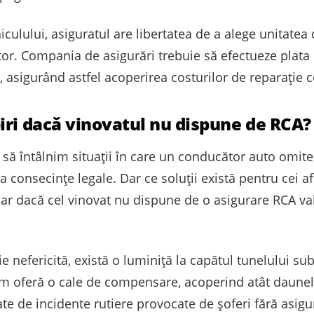
culului, asiguratul are libertatea de a alege unitatea de
ator. Compania de asigurări trebuie să efectueze plat
i, asigurând astfel acoperirea costurilor de reparație 
iri dacă vinovatul nu dispune de RCA?
r să întâlnim situații în care un conducător auto omite
a consecințe legale. Dar ce soluții există pentru cei a
hiar dacă cel vinovat nu dispune de o asigurare RCA v
ție nefericită, există o luminiță la capătul tunelului s
sm oferă o cale de compensare, acoperind atât daunele
te de incidente rutiere provocate de șoferi fără asigu