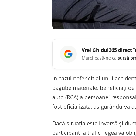
Vrei
Ghidul365
direct 
Marchează-ne ca
sursă pr
În cazul nefericit al unui acciden
pagube materiale, beneficiați de 
auto (RCA) a persoanei responsab
fost oficializată, asigurându-vă 
Dacă situația este inversă și dum
participant la trafic, legea vă ob