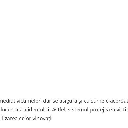
mediat victimelor, dar se asigură și că sumele acordate
ucerea accidentului. Astfel, sistemul protejează vict
lizarea celor vinovați.