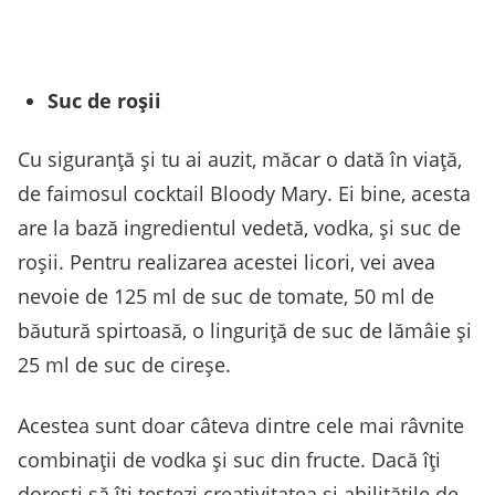
Suc de roșii
Cu siguranță și tu ai auzit, măcar o dată în viață,
de faimosul cocktail Bloody Mary. Ei bine, acesta
are la bază ingredientul vedetă, vodka, și suc de
roșii. Pentru realizarea acestei licori, vei avea
nevoie de 125 ml de suc de tomate, 50 ml de
băutură spirtoasă, o linguriță de suc de lămâie și
25 ml de suc de cireșe.
Acestea sunt doar câteva dintre cele mai râvnite
combinații de vodka și suc din fructe. Dacă îți
dorești să îți testezi creativitatea și abilitățile de