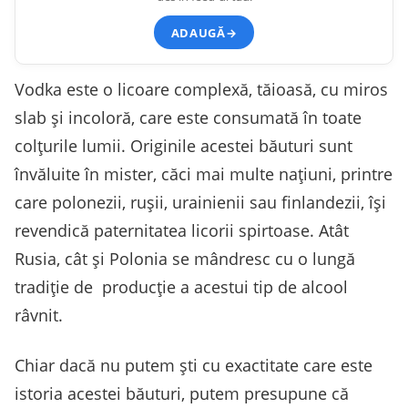
ADAUGĂ
→
Vodka este o licoare complexă, tăioasă, cu miros
slab și incoloră, care este consumată în toate
colțurile lumii. Originile acestei băuturi sunt
învăluite în mister, căci mai multe națiuni, printre
care polonezii, rușii, urainienii sau finlandezii, își
revendică paternitatea licorii spirtoase. Atât
Rusia, cât și Polonia se mândresc cu o lungă
tradiție de producție a acestui tip de alcool
râvnit.
Chiar dacă nu putem ști cu exactitate care este
istoria acestei băuturi, putem presupune că