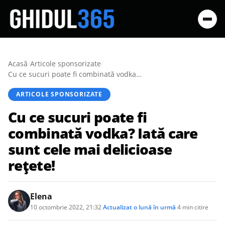
Acasă
/
Articole sponsorizate
/
Cu ce sucuri poate fi combinată vodka? Iată care sunt cele mai delicioase rețete!
ARTICOLE SPONSORIZATE
Cu ce sucuri poate fi
combinată vodka? Iată care
sunt cele mai delicioase
rețete!
Elena
10 octombrie 2022, 21:32
·
Actualizat
o lună în urmă
·
4 min citire