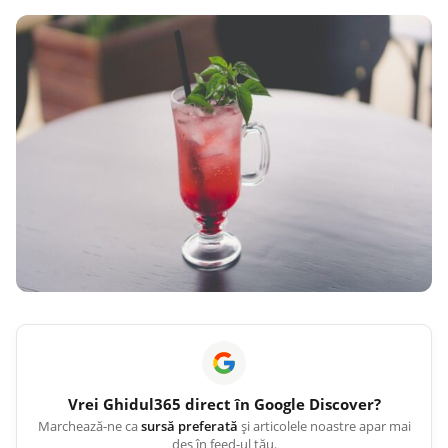
Vrei
Ghidul365
direct în Google Discover?
Marchează-ne ca
sursă preferată
și articolele noastre apar mai
des în feed-ul tău.