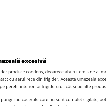
umezeală excesivă
ider produce condens, deoarece aburul emis de alimen
ntact cu aerul rece din frigider. Această umezeală exc
pe pereții interiori ai frigiderului, cât și pe alte prod
 pungi sau caserole care nu sunt complet sigilate, p