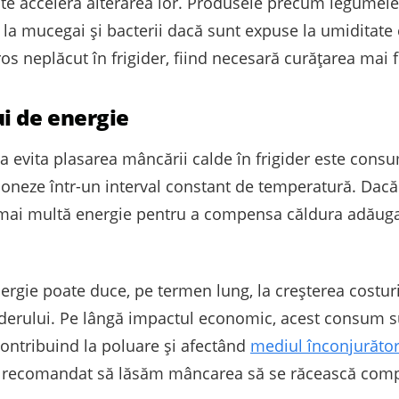
ate accelera alterarea lor. Produsele precum legumele
 la mucegai și bacterii dacă sunt expuse la umiditate
s neplăcut în frigider, fiind necesară curățarea mai f
i de energie
 a evita plasarea mâncării calde în frigider este cons
cționeze într-un interval constant de temperatură. Da
 mai multă energie pentru a compensa căldura adăuga
ie poate duce, pe termen lung, la creșterea costurilo
iderului. Pe lângă impactul economic, acest consum s
ntribuind la poluare și afectând
mediul înconjurăto
e recomandat să lăsăm mâncarea să se răcească compl