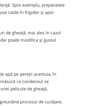
lență. Spre exemplu, preparatele
e calde în frigider și apoi
ri de gheață, mai ales în cazul
 dar poate modifica și gustul
 apă pe pereții acestuia, în
e măsură ce condensul se
 unei pelicule de gheață.
îngreunând procesul de curățare.