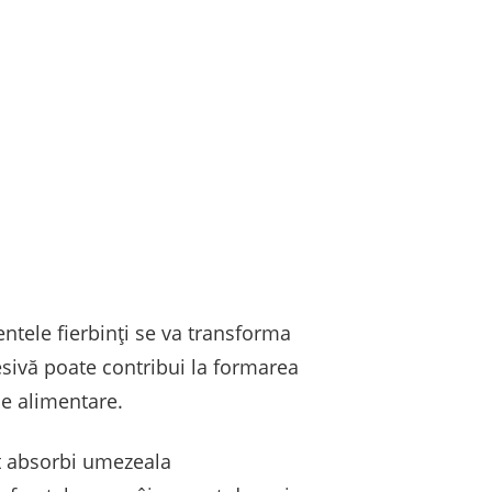
tele fierbinți se va transforma
esivă poate contribui la formarea
use alimentare.
ot absorbi umezeala