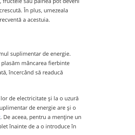
, fructele sau pâinea pot deveni
 crescută. În plus, umezeala
recventă a acestuia.
umul suplimentar de energie.
că plasăm mâncarea fierbinte
tă, încercând să readucă
r de electricitate și la o uzură
uplimentar de energie are și o
r
. De aceea, pentru a menține un
et înainte de a o introduce în