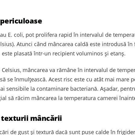
 periculoase
sau E. coli, pot prolifera rapid în intervalul de tempe
elsius). Atunci când mâncarea caldă este introdusă în f
 este plasată într-un recipient voluminos și etanș.
e Celsius, mâncarea va rămâne în intervalul de tempe
să se înmulțească. Acest risc este cu atât mai mare p
mai sensibile la contaminare bacteriană. Așadar, pentru
țial să răcim mâncarea la temperatura camerei înainte
 texturii mâncării
ări de gust și textură dacă sunt puse calde în frigide