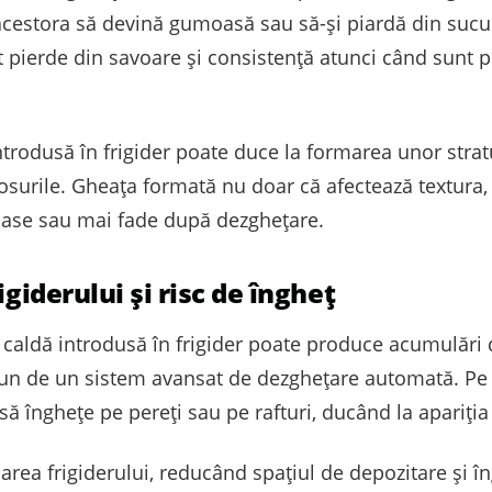
acestora să devină gumoasă sau să-și piardă din sucu
pierde din savoare și consistență atunci când sunt pus
odusă în frigider poate duce la formarea unor stratu
sosurile. Gheața formată nu doar că afectează textura,
oase sau mai fade după dezghețare.
igiderului și risc de îngheț
ldă introdusă în frigider poate produce acumulări de
pun de un sistem avansat de dezghețare automată. P
să înghețe pe pereți sau pe rafturi, ducând la apariția
narea frigiderului, reducând spațiul de depozitare și 