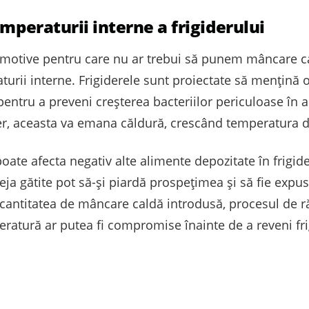
emperaturii interne a frigiderului
motive pentru care nu ar trebui să punem mâncare cal
turii interne. Frigiderele sunt proiectate să mențină 
, pentru a preveni creșterea bacteriilor periculoase în
, aceasta va emana căldură, crescând temperatura din
poate afecta negativ alte alimente depozitate în frigi
eja gătite pot să-și piardă prospețimea și să fie expu
e cantitatea de mâncare caldă introdusă, procesul de r
eratură ar putea fi compromise înainte de a reveni fr