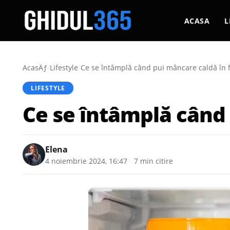
ACASA
L
AcasÄƒ
/
Lifestyle
/
Ce se întâmplă când pui mâncare caldă în f
LIFESTYLE
Ce se întâmplă când 
Elena
4 noiembrie 2024, 16:47
Â·
7 min citire