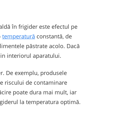
dă în frigider este efectul pe
o
temperatură
constantă, de
 alimentele păstrate acolo. Dacă
 interiorul aparatului.
der. De exemplu, produsele
se riscului de contaminare
ăcire poate dura mai mult, iar
igiderul la temperatura optimă.