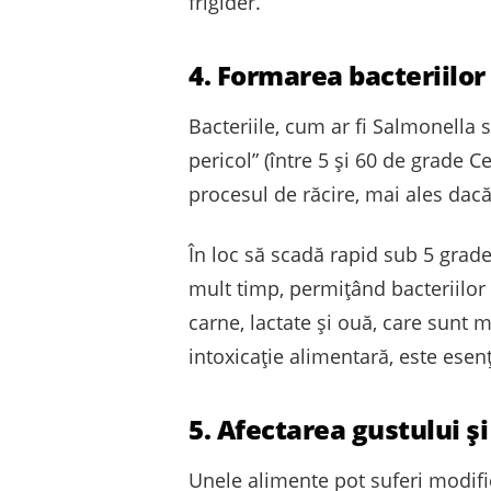
frigider.
4. Formarea bacteriilor
Bacteriile, cum ar fi Salmonella 
pericol” (între 5 și 60 de grade C
procesul de răcire, mai ales dacă
În loc să scadă rapid sub 5 grad
mult timp, permițând bacteriilor 
carne, lactate și ouă, care sunt 
intoxicație alimentară, este esen
5. Afectarea gustului și
Unele alimente pot suferi modific