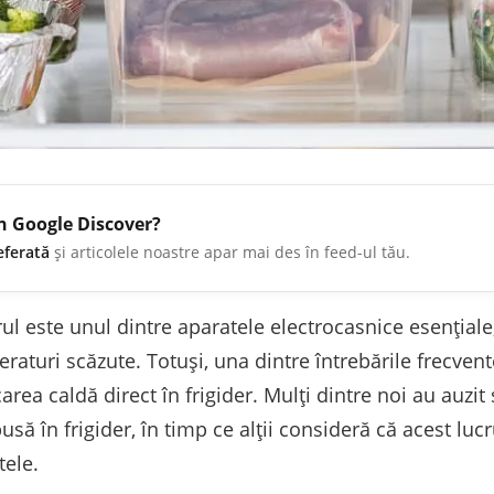
în Google Discover?
eferată
și articolele noastre apar mai des în feed-ul tău.
ul este unul dintre aparatele electrocasnice esențiale
raturi scăzute. Totuși, una dintre întrebările frecvent
a caldă direct în frigider. Mulți dintre noi au auzit sf
să în frigider, în timp ce alții consideră că acest lu
tele.