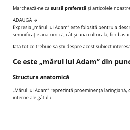
Marchează-ne ca
sursă preferată
și articolele noastr
ADAUGĂ
→
Expresia „mărul lui Adam” este folosită pentru a descrie
semnificație anatomică, cât și una culturală, fiind asocia
Iată tot ce trebuie să știi despre acest subiect interes
Ce este „mărul lui Adam” din pun
Structura anatomică
„Mărul lui Adam” reprezintă proeminența laringiană, o pa
interne ale gâtului.