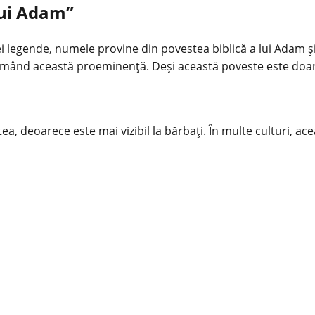
lui Adam”
unei legende, numele provine din povestea biblică a lui Ada
, formând această proeminență. Deși această poveste este do
a, deoarece este mai vizibil la bărbați. În multe culturi, ac