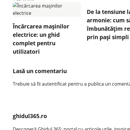
De la tensiune l
armonie: cum s
Încărcarea mașinilor
îmbunătățim rel
electrice: un ghid
prin pași simpli
complet pentru
utilizatori
Lasă un comentariu
Trebuie să fii
autentificat
pentru a publica un comenta
ghidul365.ro
Descoperă Ghidul 365: portal cu articole utile, inspirațio