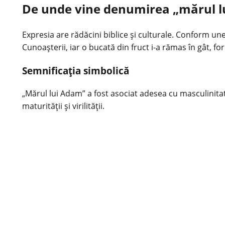
De unde vine denumirea „mărul 
Expresia are rădăcini biblice și culturale. Conform 
Cunoașterii, iar o bucată din fruct i-a rămas în gât
Semnificația simbolică
„Mărul lui Adam” a fost asociat adesea cu masculinitate
maturității și virilității.