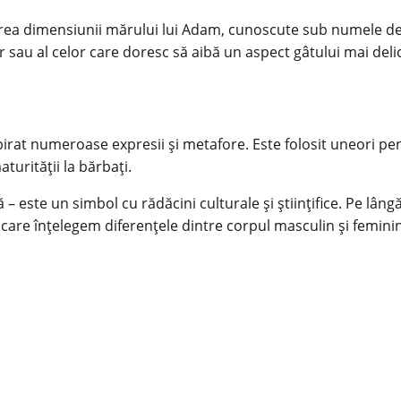
erea dimensiunii mărului lui Adam, cunoscute sub numele d
sau al celor care doresc să aibă un aspect gâtului mai delic
irat numeroase expresii și metafore. Este folosit uneori pe
aturității la bărbați.
– este un simbol cu rădăcini culturale și științifice. Pe lângă
 care înțelegem diferențele dintre corpul masculin și feminin