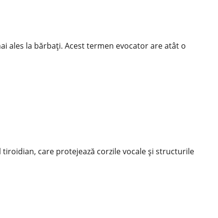
ai ales la
bărbați
. Acest termen evocator are atât o
tiroidian, care protejează corzile vocale și structurile