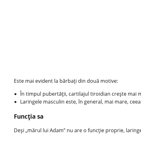
Este mai evident la bărbați din două motive:
În timpul pubertății, cartilajul tiroidian crește mai
Laringele masculin este, în general, mai mare, ceea 
Funcția sa
Deși „mărul lui Adam” nu are o funcție proprie, laringe