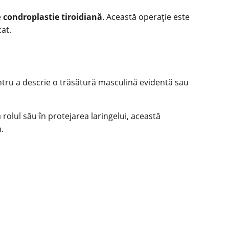
e
condroplastie tiroidiană
. Această operație este
at.
ntru a descrie o trăsătură masculină evidentă sau
 rolul său în protejarea laringelui, această
.