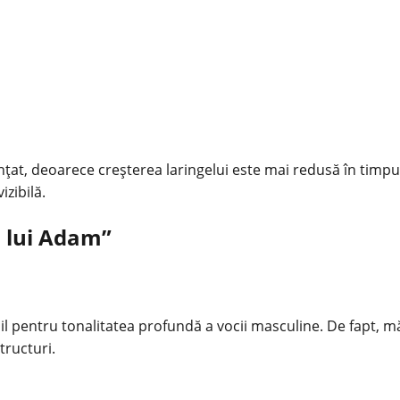
țat, deoarece creșterea laringelui este mai redusă în timpul
izibilă.
l lui Adam”
 pentru tonalitatea profundă a vocii masculine. De fapt, mă
tructuri.