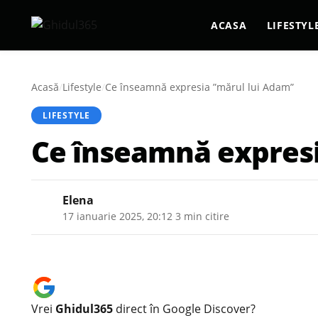
ACASA
LIFESTYL
Acasă
/
Lifestyle
/
Ce înseamnă expresia ”mărul lui Adam”
LIFESTYLE
Ce înseamnă expresi
Elena
17 ianuarie 2025, 20:12
·
3 min citire
Vrei
Ghidul365
direct în Google Discover?