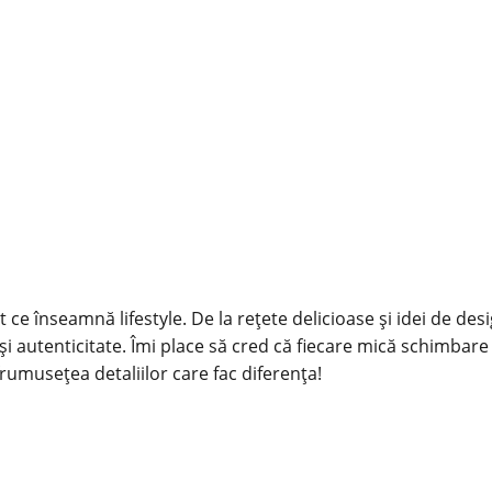
 ce înseamnă lifestyle. De la rețete delicioase și idei de des
și autenticitate. Îmi place să cred că fiecare mică schimbare
rumusețea detaliilor care fac diferența!