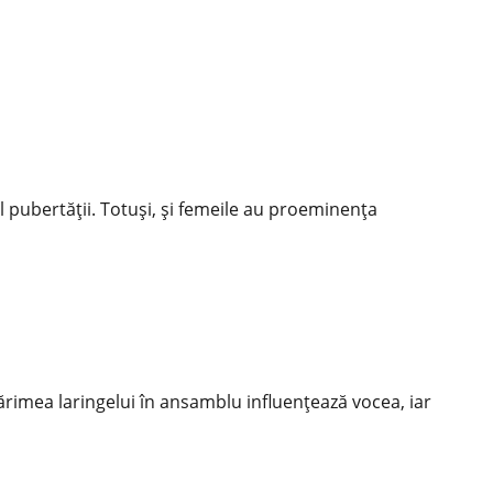
 pubertății. Totuși, și femeile au proeminența
rimea laringelui în ansamblu influențează vocea, iar