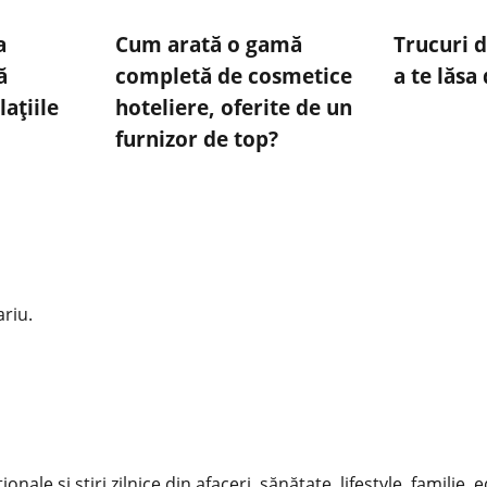
a
Cum arată o gamă
Trucuri 
ă
completă de cosmetice
a te lăsa
ațiile
hoteliere, oferite de un
furnizor de top?
riu.
nale și știri zilnice din afaceri, sănătate, lifestyle, familie, 