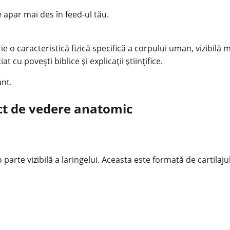
e apar mai des în feed-ul tău.
 o caracteristică fizică specifică a corpului uman, vizibilă m
t cu povești biblice și explicații științifice.
ant.
ct de vedere anatomic
rte vizibilă a laringelui. Aceasta este formată de cartilajul 