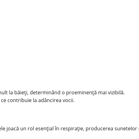
 mult la băieți, determinând o proeminență mai vizibilă.
ce contribuie la adâncirea vocii.
le joacă un rol esențial în respirație, producerea sunetelor 