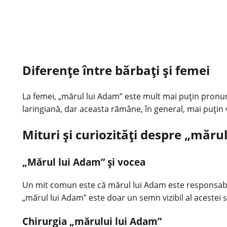
Diferențe între bărbați și femei
La femei, „mărul lui Adam” este mult mai puțin pronun
laringiană, dar aceasta rămâne, în general, mai puțin v
Mituri și curiozități despre „măru
„Mărul lui Adam” și vocea
Un mit comun este că mărul lui Adam este responsabil
„mărul lui Adam” este doar un semn vizibil al acestei s
Chirurgia „mărului lui Adam”